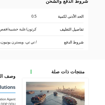
شروط الدفع والشحن
0.5
الحد الأدنى لكمية
كرتون/علبة خشبية/قف
تفاصيل التغليف
/ تي تي، ويسترن يونيون، 
شروط الدفع
منتجات ذات صلة
وصف الم
lutions
tion Agent
SA DDP DDU