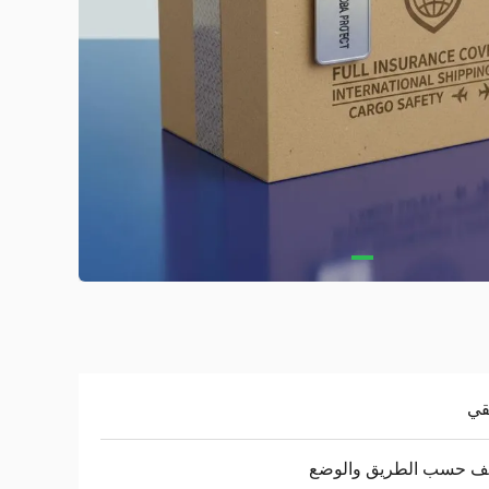
قي
لف حسب الطريق والوضع