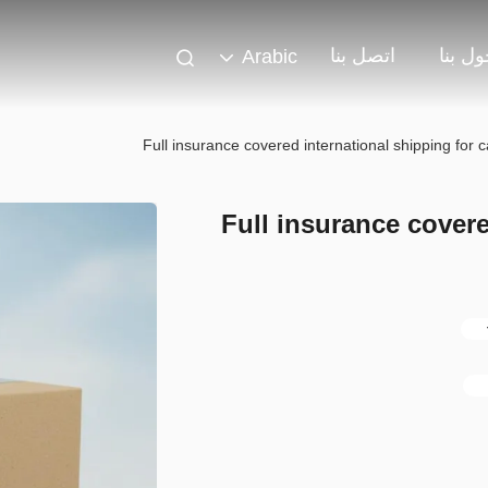
ل بنا
اتصل بنا
Arabic
Full insurance covered international shipping for 
Full insurance covere