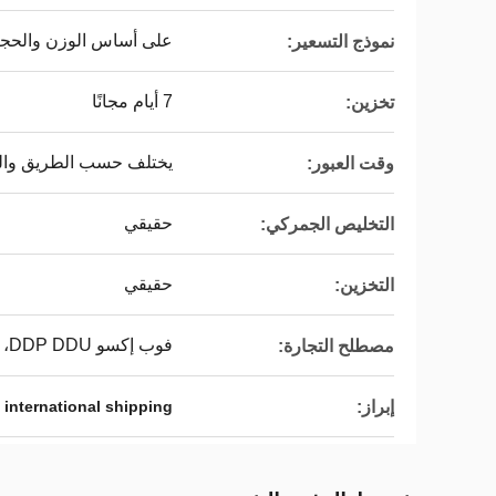
على أساس الوزن والحجم
نموذج التسعير:
7 أيام مجانًا
تخزين:
يختلف حسب الطريق وا
وقت العبور:
حقيقي
التخليص الجمركي:
حقيقي
التخزين:
فوب إكسو DDP DDU، فوب، EXW، DDP، DDU
مصطلح التجارة:
إبراز:
e international shipping