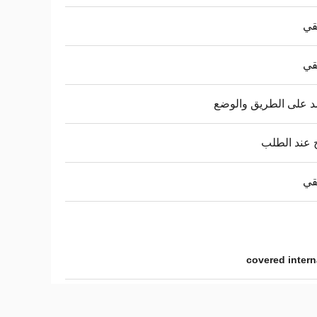
قي
قي
د على الطريق والوضع
 عند الطلب
قي
covered intern