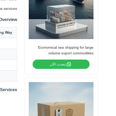
e services.
 Overview
ing Way
Economical sea shipping for large
volume export commodities
نتحدث الآن
Services