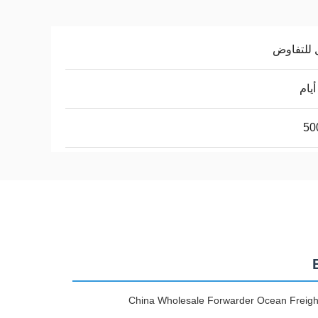
 للتفاوض
50
China Wholesale Forwarder Ocean Freight