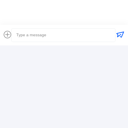
Coordonnées
Mr. Alex
+8617388795117
368-2, rue Zhiwuyuan, district de Longgang,
Shenzhen
Causez Maintenant