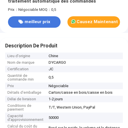
traitement automatique des commandes
Prix：Négociable
MOQ：0,5
meilleur prix
Causez Maintenant
Description De Produit
Lieu d'origine
Chine
Nom de marque
DYCARGO
Certification
JC
Quantité de
0,5
commande min
Prix
Négociable
Détails d'emballage
Carton/caisse en bois/caisse en bois
Délai de livraison
1-2 jours
Conditions de
T/T, Western Union, PayPal
paiement
Capacité
50000
d'approvisionnement
Calcul du coût du
Basé sur le poids, le volume et la distance