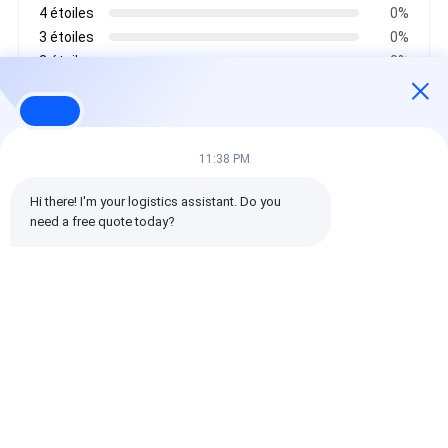
4 étoiles
0%
3 étoiles
0%
2 étoiles
0%
1 étoiles
0%
Toutes les critiques
11:38 PM
Hi there! I'm your logistics assistant. Do you 
emin
need a free quote today?
Il est utile. (10w+)
时效快渠道稳定
Étiquettes:
Transporteur mondial
expédition internationale de commissionnaire de transport
Commissionnaire de transport logistique