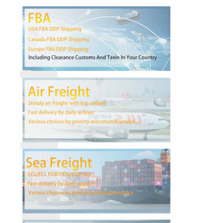
Visite d'usine
Contrôle de la qualité
Contact
Causez Maintenant
Fret international en avant
Fret aérien en avant
fret maritime
DDP expédition de la Chine
expédition exprès