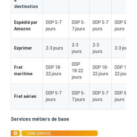
destination
Expédié par
DDP 5-7
DDP 5-
DDP 5-7
DDP 5-7
Amazon
jours
7 jours
jours
jours
2-3
2-3
Exprimer
2-3 jours
2-3 jours
jours
jours
DDP
Fret
DDP 18-
DDP 18-
DDP 18-
18-22
maritime
22 jours
22 jours
22 jours
jours
DDP 5-7
DDP 5-
DDP 5-7
DDP 5-7
Fret aérien
jours
7 jours
jours
jours
Aperçu
Produits
Services métiers de base
A propos de nous