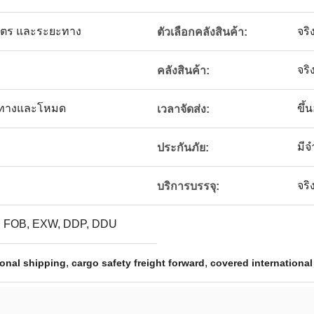
ิมาตร และระยะทาง
จริ
ตัวเลือกคลังสินค้า:
จริ
คลังสินค้า:
นทางและโหมด
ขึ้
เวลาจัดส่ง:
มี
ประกันภัย:
จริ
บริการบรรจุ:
 FOB, EXW, DDP, DDU
,
,
ional shipping
cargo safety freight forward
covered international 