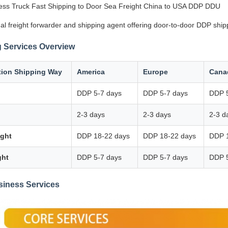
ss Truck Fast Shipping to Door Sea Freight China to USA DDP DDU
al freight forwarder and shipping agent offering door-to-door DDP ship
 Services Overview
tion Shipping Way
America
Europe
Cana
DDP 5-7 days
DDP 5-7 days
DDP 5
2-3 days
2-3 days
2-3 d
ight
DDP 18-22 days
DDP 18-22 days
DDP 
ght
DDP 5-7 days
DDP 5-7 days
DDP 5
siness Services