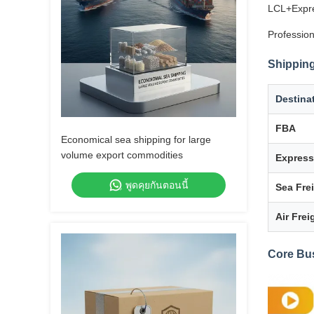
LCL+Expre
Profession
Shipping
Destina
FBA
Economical sea shipping for large
volume export commodities
Express
พูดคุยกันตอนนี้
Sea Fre
Air Frei
Core Bu