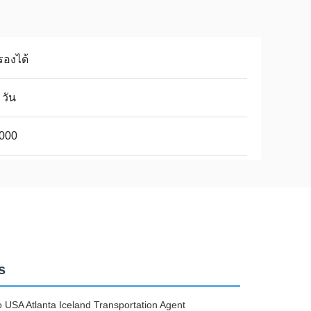
รองได้
 วัน
,000
s
USA Atlanta Iceland Transportation Agent