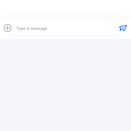
Coordonnées
Mr. Alex
+8617388795117
368-2, rue Zhiwuyuan, district de Longgang,
Shenzhen
Causez Maintenant