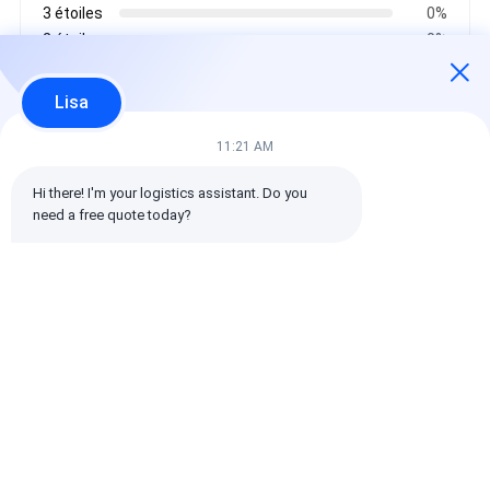
3 étoiles
0%
2 étoiles
0%
1 étoiles
0%
Lisa
Toutes les critiques
11:21 AM
Hi there! I'm your logistics assistant. Do you 
emin
need a free quote today?
Il est utile. (10w+)
时效快渠道稳定
Étiquettes:
Transporteur mondial
expédition internationale de commissionnaire de transport
Commissionnaire de transport logistique