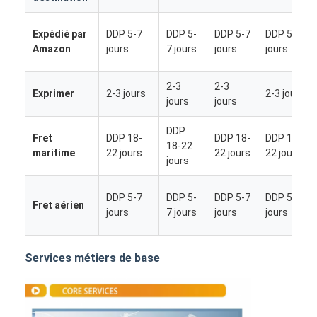
Expédié par
DDP 5-7
DDP 5-
DDP 5-7
DDP 5-7
Amazon
jours
7 jours
jours
jours
2-3
2-3
Exprimer
2-3 jours
2-3 jours
jours
jours
DDP
Fret
DDP 18-
DDP 18-
DDP 18-
18-22
maritime
22 jours
22 jours
22 jours
jours
DDP 5-7
DDP 5-
DDP 5-7
DDP 5-7
Fret aérien
jours
7 jours
jours
jours
Aperçu
Services métiers de base
Produits
A propos de nous