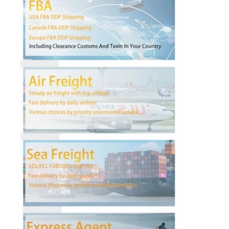
Visite d'usine
Contrôle de la qualité
Contact
Causez Maintenant
Fret international en avant
Fret aérien en avant
fret maritime
DDP expédition de la Chine
expédition exprès