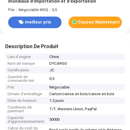
mondiaux d'importation et d'exportation
Prix：Négociable
MOQ：0,5
meilleur prix
Causez Maintenant
Description De Produit
Lieu d'origine
Chine
Nom de marque
DYCARGO
Certification
JC
Quantité de
0,5
commande min
Prix
Négociable
Détails d'emballage
Carton/caisse en bois/caisse en bois
Délai de livraison
1-2 jours
Conditions de
T/T, Western Union, PayPal
paiement
Capacité
50000
d'approvisionnement
Calcul du coût du
Basé sur le poids, le volume et la distance