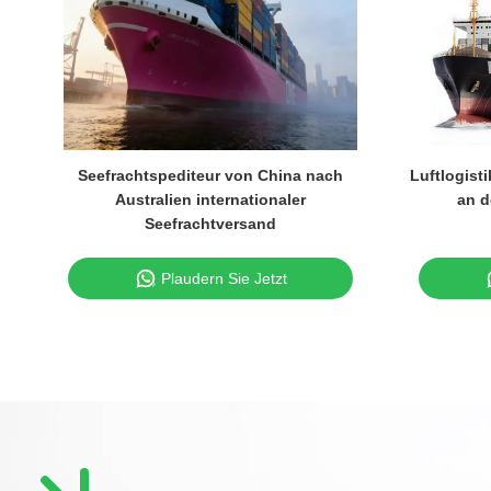
Seefrachtspediteur von China nach
Luftlogist
Australien internationaler
an d
Seefrachtversand
Plaudern Sie Jetzt