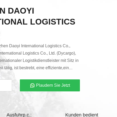
N DAOYI
IONAL LOGISTICS
en Daoyi International Logistics Co.,
ternational Logistics Co., Ltd. (Dycargo),
ernationaler Logistikdienstleister mit Sitz in
tätig, ist bestrebt, eine effiziente,ein
elligentes globales LogistiknetzSeit seiner
s an die Grundwerte "Integrität,
Plaudern Sie Jetzt
novation und Win-Win" gehalten.Schwerpunkt
iversifizierten Logistikbedürfnisse ...
Ausfuhrp.c.:
Kunden bedient