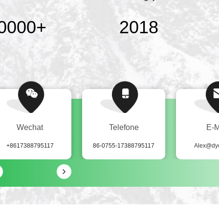
0000
+
2018
Wechat
Telefone
E-M
+8617388795117
86-0755-17388795117
Alex@dy