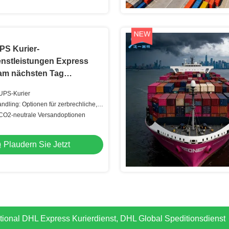
PS Kurier-
enstleistungen Express
 am nächsten Tag
eferung Kurier
UPS-Kurier
dling: Optionen für zerbrechliche,
nd gefährliche Güter
 CO2-neutrale Versandoptionen
Plaudern Sie Jetzt
edition China nach UK Luftfracht Agent 24 7 Kundenbetreuung