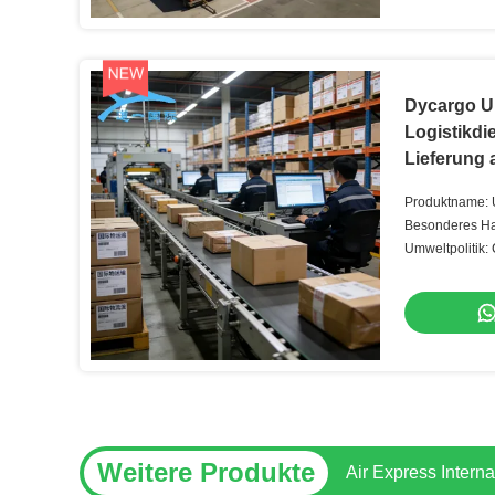
Dycargo U
Logistikdi
Lieferung
Standardli
Produktname: 
Besonderes Han
verderbliche u
Umweltpolitik:
Weitere Produkte
Transportfracht Sp