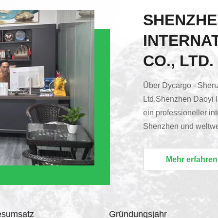
SHENZHE
INTERNAT
CO., LTD.
Über Dycargo - Shenzh
Ltd.Shenzhen Daoyi In
ein professioneller int
Shenzhen und weltweit 
zuverlässiges und int
Gründung haben wir un
Mehr erfahren
Professionalität, In
auf der Erfüllung der d
esumsatz
Gründungsjahr