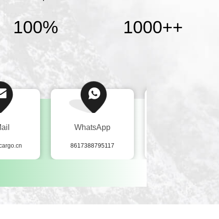
100%
1000+
+
ail
WhatsApp
Wechat
cargo.cn
8617388795117
+8617388795117