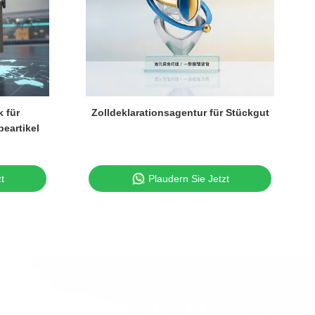
k für
Zolldeklarationsagentur für Stückgut
eartikel
t
Plaudern Sie Jetzt