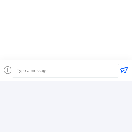
Ετικέττες:
Παγκόσμιος μεταφορέας
διεθνής ναυτιλία αποστολέων φορτίου
Διαμεταφορέας Logistics
Στοιχεία Επικοινωνίας
Mr. Alex
+8617388795117