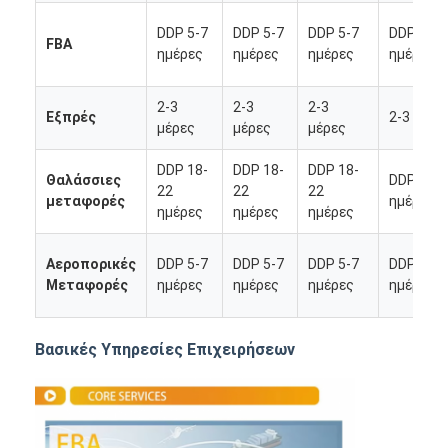
DDP 5-7
DDP 5-7
DDP 5-7
DDP 5-7
FBA
ημέρες
ημέρες
ημέρες
ημέρες
2-3
2-3
2-3
Εξπρές
2-3 μέρε
μέρες
μέρες
μέρες
DDP 18-
DDP 18-
DDP 18-
Θαλάσσιες
DDP 18-
22
22
22
μεταφορές
ημέρες
ημέρες
ημέρες
ημέρες
Αεροπορικές
DDP 5-7
DDP 5-7
DDP 5-7
DDP 5-7
Μεταφορές
ημέρες
ημέρες
ημέρες
ημέρες
Αρχική Σελίδα
Βασικές Υπηρεσίες Επιχειρήσεων
Προϊόντα
Σχετικά με εμάς