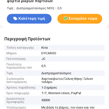
φορτία μικρών παρτίδων
Τιμή：Διαπραγματεύσιμος
MOQ：0,5
Καλύτερη τιμή
Συνομιλία τώρα
Περιγραφή Προϊόντων
Τόπος καταγωγής
Κίνα
Μάρκα
DYCARGO
Πιστοποίηση
JC
Ποσότητα
0,5
παραγγελίας min
Τιμή
Διαπραγματεύσιμος
Συσκευασία
Χαρτοκιβώτιο/Ξύλινη θήκη/ Ξύλινο
λεπτομέρειες
τελάρο
Χρόνος παράδοσης
1-2 ημέρες
Όροι πληρωμής
T/T, Western Union, PayPal
Δυνατότητα
50000
προσφοράς
Υπολογισμός
Με βάση το βάρος, τον όγκο και την