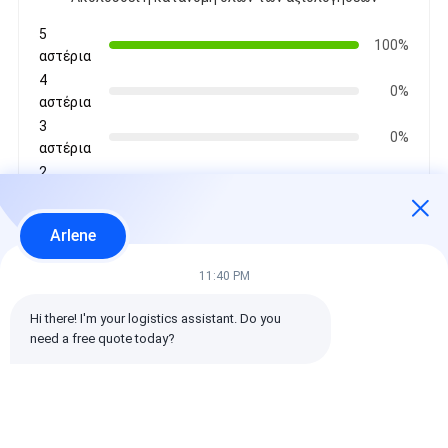
5
100%
αστέρια
4
0%
αστέρια
3
0%
αστέρια
2
0%
αστέρια
1
0%
Arlene
αστέρια
11:40 PM
Όλες οι κριτικές
Hi there! I'm your logistics assistant. Do you 
need a free quote today?
emin
Χρήσιμο (10w+)
时效快渠道稳定