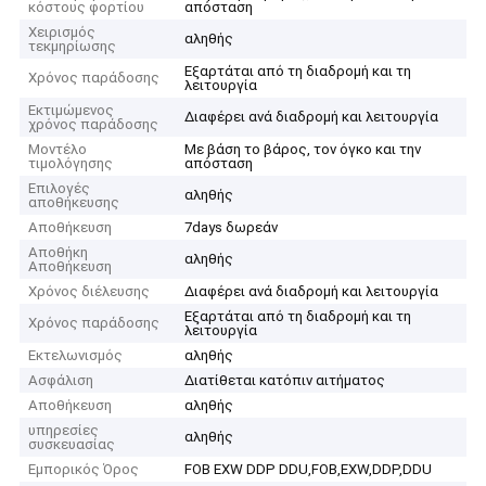
κόστους φορτίου
απόσταση
Χειρισμός
αληθής
τεκμηρίωσης
Εξαρτάται από τη διαδρομή και τη
Χρόνος παράδοσης
λειτουργία
Εκτιμώμενος
Διαφέρει ανά διαδρομή και λειτουργία
χρόνος παράδοσης
Μοντέλο
Με βάση το βάρος, τον όγκο και την
τιμολόγησης
απόσταση
Επιλογές
αληθής
αποθήκευσης
Αποθήκευση
7days δωρεάν
Αποθήκη
αληθής
Αποθήκευση
Χρόνος διέλευσης
Διαφέρει ανά διαδρομή και λειτουργία
Εξαρτάται από τη διαδρομή και τη
Χρόνος παράδοσης
λειτουργία
Εκτελωνισμός
αληθής
Ασφάλιση
Διατίθεται κατόπιν αιτήματος
Αποθήκευση
αληθής
υπηρεσίες
αληθής
συσκευασίας
Εμπορικός Όρος
FOB EXW DDP DDU,FOB,EXW,DDP,DDU