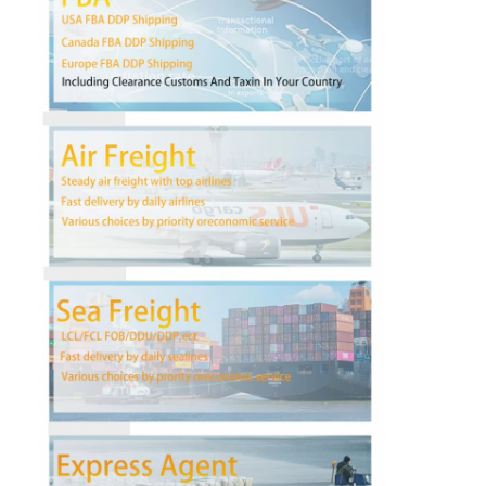
Γύρος εργοστασίων
Ποιοτικός έλεγχος
επαφή
Συνομιλία τώρα
Διεθνές φορτίο μπροστινό
Εναέρια μεταφορά μπροστινή
θαλάσσιο φορτίο
DDP Ναυτιλία από την Κίνα
εκφράστε τη ναυτιλία