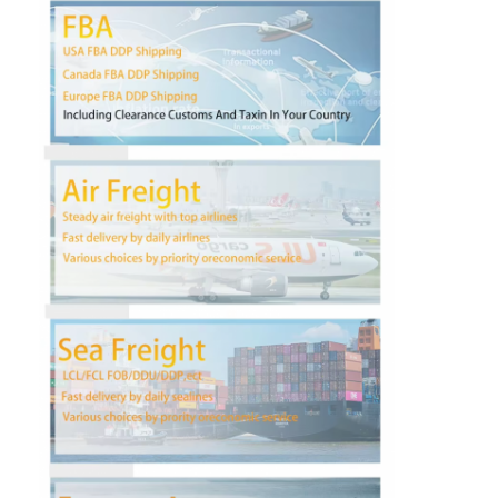
Visita a la fábrica
Control de Calidad
Contacto
Ahora Charle
Carga internacional delantera
Flete aéreo delantero
transporte marítimo
Envío DDP desde China
envío expreso