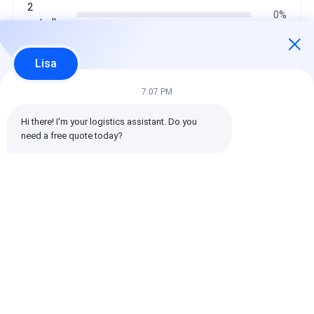
2
0%
estrellas
1
0%
estrellas
Lisa
7:07 PM
Todas las reseñas
Hi there! I'm your logistics assistant. Do you 
need a free quote today?
emin
Es muy útil. (10w+)
时效快渠道稳定
Etiquetas:
Transporte de mercancías a nivel mundial
envío internacional del promotor de carga
Agente de carga logística