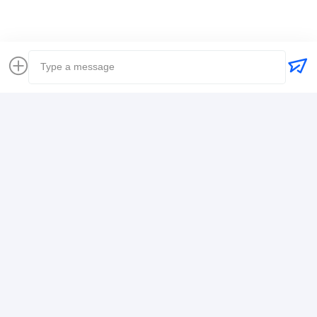
Contacto
Mr. Alex
+8617388795117
368-2, Zhiwuyuan Rd., Distrito de Longgang,
Shenzhen
Ahora Charle