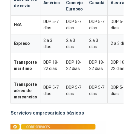
América
Consejo
Canadá
Australia
de envío
Europeo
DDP 5-7
DDP 5-7
DDP 5-7
DDP 5-7
FBA
días
días
días
días
2 a 3
2 a 3
2 a 3
Expreso
2 a 3 días
días
días
días
Transporte
DDP 18-
DDP 18-
DDP 18-
DDP 18-
marítimo
22 días
22 días
22 días
22 días
Transporte
DDP 5-7
DDP 5-7
DDP 5-7
DDP 5-7
aéreo de
días
días
días
días
mercancías
Inicio
Servicios empresariales básicos
Productos
Sobre nosotros