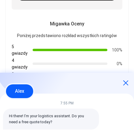
Migawka Oceny
Poniżej przedstawiono rozkład wszystkich ratingów
5
100%
gwiazdy
4
0%
gwiazdy
3
0%
gwiazdy
2
Alex
0%
gwiazdy
1
7:55 PM
0%
gwiazdy
Hi there! I'm your logistics assistant. Do you 
need a free quote today?
Wszystkie recenzje