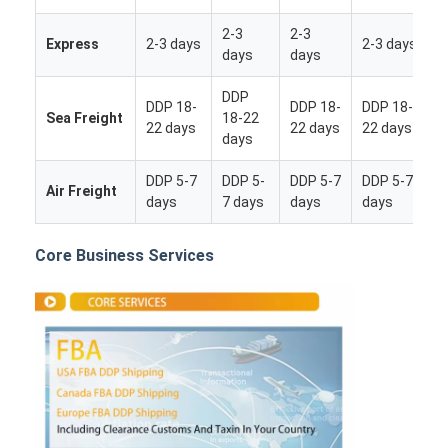
2-3
2-3
Express
2-3 days
2-3 days
days
days
DDP
DDP 18-
DDP 18-
DDP 18-
Sea Freight
18-22
22 days
22 days
22 days
days
DDP 5-7
DDP 5-
DDP 5-7
DDP 5-7
Air Freight
days
7 days
days
days
Core Business Services
Dom
Produkty
O nas