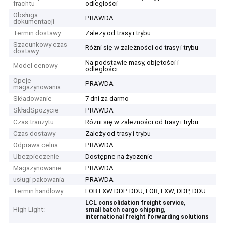
frachtu
odległości
Obsługa
PRAWDA
dokumentacji
Termin dostawy
Zależy od trasy i trybu
Szacunkowy czas
Różni się w zależności od trasy i trybu
dostawy
Na podstawie masy, objętości i
Model cenowy
odległości
Opcje
PRAWDA
magazynowania
Składowanie
7 dni za darmo
SkładSpożycie
PRAWDA
Czas tranzytu
Różni się w zależności od trasy i trybu
Czas dostawy
Zależy od trasy i trybu
Odprawa celna
PRAWDA
Ubezpieczenie
Dostępne na życzenie
Magazynowanie
PRAWDA
usługi pakowania
PRAWDA
Termin handlowy
FOB EXW DDP DDU, FOB, EXW, DDP, DDU
,
LCL consolidation freight service
High Light:
,
small batch cargo shipping
international freight forwarding solutions