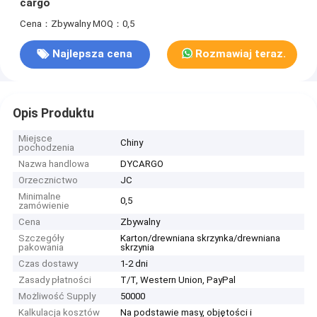
cargo
Cena：Zbywalny
MOQ：0,5
Najlepsza cena
Rozmawiaj teraz.
Opis Produktu
Miejsce
Chiny
pochodzenia
Nazwa handlowa
DYCARGO
Orzecznictwo
JC
Minimalne
0,5
zamówienie
Cena
Zbywalny
Szczegóły
Karton/drewniana skrzynka/drewniana
pakowania
skrzynia
Czas dostawy
1-2 dni
Zasady płatności
T/T, Western Union, PayPal
Możliwość Supply
50000
Kalkulacja kosztów
Na podstawie masy, objętości i