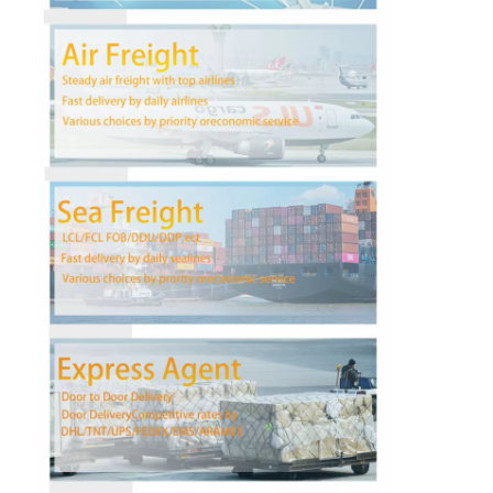
Wycieczka po fabryce
Kontrola jakości
Skontaktuj się z nami
Rozmawiaj teraz.
Spedycja Międzynarodowa
Spedycja lotnicza
Fracht morski
Dostawa DDP z Chin
ekspresowa WYSYŁKA