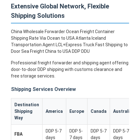
Extensive Global Network, Flexible
Shipping Solutions
China Wholesale Forwarder Ocean Freight Container
Shipping Rate Via Ocean to USA Atlanta Iceland
Transportation Agent LCL+Express Truck Fast Shipping to
Door Sea Freight China to USA DDP DDU
Professional freight forwarder and shipping agent offering
door-to-door DDP shipping with customs clearance and
free storage services.
Shipping Services Overview
Destination
Shipping
America
Europe
Canada
Australia
Way
DDP 5-7
DDP 5-
DDP 5-7
DDP 5-7
FBA
days
7 days
days
days