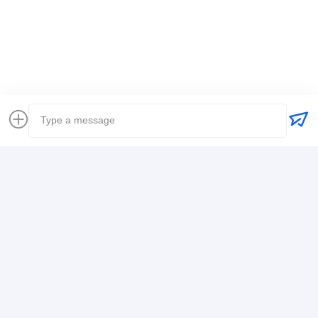
แท็ก:
ผู้ส่งของทั่วโลก
ส่งสัมภาระ การขนส่งทางเรือระหว่างประเทศ
เจ้าหน้าที่ขนส่งสินค้าโลจิสติก
รายละเอียดการติดต่อ
Mr. Alex
+8617388795117
368-2, ถนน Zhiwuyuan, เขต Longgang, เซินเจิ้น