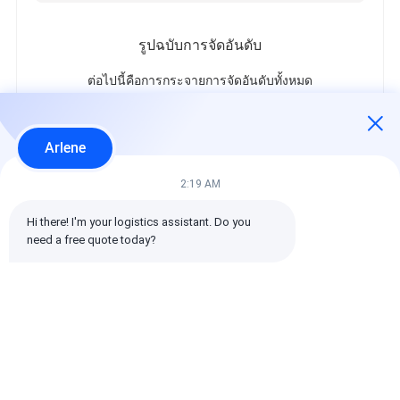
รูปฉบับการจัดอันดับ
ต่อไปนี้คือการกระจายการจัดอันดับทั้งหมด
5 ดาว
100%
4 ดาว
0%
Arlene
3 ดาว
0%
2 ดาว
0%
2:19 AM
1 ดาว
0%
Hi there! I'm your logistics assistant. Do you 
need a free quote today?
รีวิวทั้งหมด
emin
เป็นประโยชน์ (10w+)
时效快渠道稳定