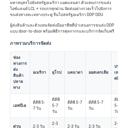
มหาสมุทรไปยังสหรัฐอเมริกา แอตแลนตา ตัวแทนการขนส่ง
ไอซ์แลนด์ LCL + รถบรรทุกด่วน จัดส่งอย่างรวดเร็วไปยังการ
ขนส่งทางทะเลทางประตู จีนไปสหรัฐอเมริกา DDP DDU
ผู้ส่งสินค้าและตัวแทนจัดส่งมืออาชีพที่นำเสนอการขนส่ง DDP
แบบ door-to-door พร้อมพิธีการศุลกากรและบริการจัดเก็บฟรี
ภาพรวมบริการจัดส่ง
ช่อง
ทางการ
ประ
ส่ง
อเมริกา
ยุโรป
แคนาดา
ออสเตรเลีย
เท
สินค้า
ศอื่นๆ
ปลาย
ทาง
ดีดีพี
ดีดีพี
ดีดีพี 5-
ดีดีพี 5-7
ดีดีพี 5-7
เอฟบีเอ
5-7
5-7
7 วัน
วัน
วัน
วัน
วัน
2-3
2-3
ด่วน
2-3 วัน
2-3 วัน
2-3 วัน