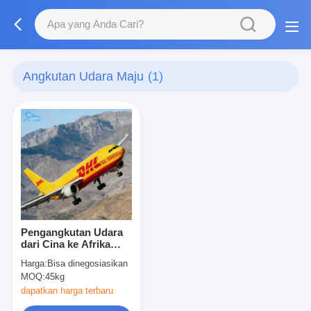
Angkutan Udara Maju
(1)
Pengangkutan Udara
dari Cina ke Afrika
Selatan Pengiriman
Harga:
Bisa dinegosiasikan
Logistik Barang Udara
MOQ:
45kg
dapatkan harga terbaru