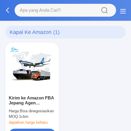
Kapal Ke Amazon
(1)
Kirim ke Amazon FBA
Jepang Agen
Pengiriman Barang
Harga:
Bisa dinegosiasikan
Udara
MOQ:
1cbm
dapatkan harga terbaru