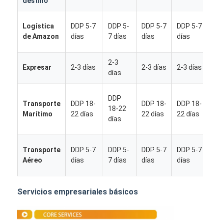
destino
Logística
DDP 5-7
DDP 5-
DDP 5-7
DDP 5-7
de Amazon
días
7 días
días
días
2-3
Expresar
2-3 días
2-3 días
2-3 días
días
DDP
Transporte
DDP 18-
DDP 18-
DDP 18-
18-22
Marítimo
22 días
22 días
22 días
días
Transporte
DDP 5-7
DDP 5-
DDP 5-7
DDP 5-7
Aéreo
días
7 días
días
días
Inicio
Productos
Servicios empresariales básicos
Sobre nosotros