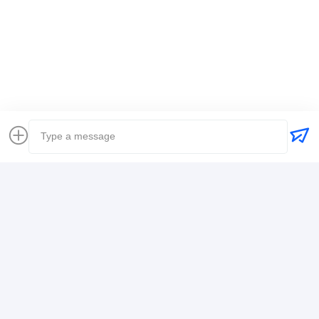
Transporte de mercancías a nivel mundial
envío internacional del promotor de carga
Agente de carga logística
Contacto
Mr. Alex
+8617388795117
368-2, Zhiwuyuan Rd., Distrito de Longgang,
Shenzhen