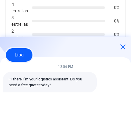
4
0%
estrellas
3
0%
estrellas
2
0%
estrellas
1
0%
estrellas
Lisa
12:56 PM
Todas las reseñas
Hi there! I'm your logistics assistant. Do you 
need a free quote today?
emin
Es muy útil. (10w+)
时效快渠道稳定
Etiquetas: