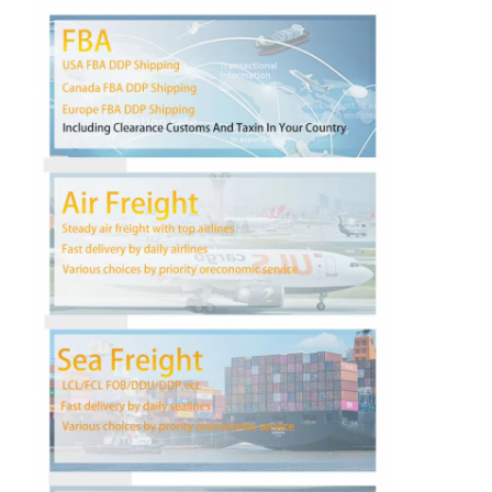
Visita a la fábrica
Control de Calidad
Contacto
Ahora Charle
Carga internacional delantera
Flete aéreo delantero
transporte marítimo
Envío DDP desde China
envío expreso