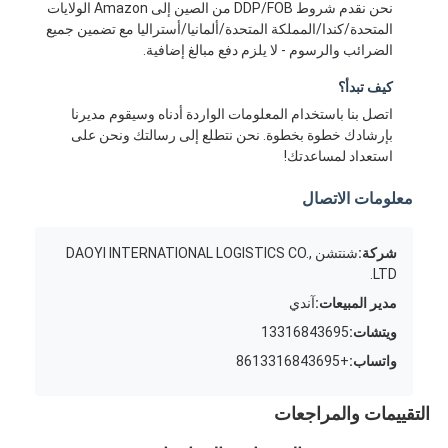
نحن نقدم شروط DDP/FOB من الصين إلى Amazon الولايات
المتحدة/كندا/المملكة المتحدة/ألمانيا/أستراليا مع تضمين جميع
الضرائب والرسوم - لا يلزم دفع مبالغ إضافية.
كيف تبدأ؟
اتصل بنا باستخدام المعلومات الواردة أدناه وسيقوم مديرنا
بإرشادك خطوة بخطوة. نحن نتطلع إلى رسالتك ونحن على
استعداد لمساعدتك!
معلومات الاتصال
شركة:
شنتشن DAOYI INTERNATIONAL LOGISTICS CO.,
LTD.
مدير المبيعات:
آندي
ويتشات:
13316843695
واتساب:
+8613316843695
التقييمات والمراجعات