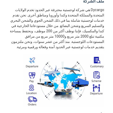
ملف الشركة
Dycargo هي شركة لوجستية محترفة عبر الحدود تخدم الولايات
المتحدة والمملكة المتحدة وكندا وأوروبا ومناطق أخرى. نحن نقدم
خدمات لوجستية شاملة بما في ذلك الشحن الجوي والشحن البحري
والتسليم السريع وشحن البضائع. من خلال مستودعاتنا الخارجية في
كندا والمكسيك، فإننا نوظف أكثر من 200 موظف، ونحتفظ بمساحة
مكتبية تبلغ 2000 متر مربع و10000 متر مربع من مرافق
المستودعات اللوجستية. منذ أكثر من عشر سنوات، ونحن ملتزمون
بتقديم خدمات لوجستية عبر الحدود آمنة وفعالة ورقمية ومرئية.