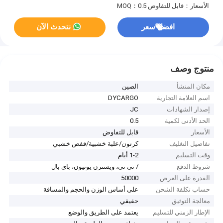
الأسعار：قابل للتفاوض
MOQ：0.5
افضل سعر
نتحدث الآن
منتوج وصف
مكان المنشأ
الصين
اسم العلامة التجارية
DYCARGO
إصدار الشهادات
JC
الحد الأدنى لكمية
0.5
الأسعار
قابل للتفاوض
تفاصيل التغليف
كرتون/علبة خشبية/قفص خشبي
وقت التسليم
1-2 أيام
شروط الدفع
/ تي تي، ويسترن يونيون، باي بال
القدرة على العرض
50000
حساب تكلفة الشحن
على أساس الوزن والحجم والمسافة
معالجة التوثيق
حقيقي
الإطار الزمني للتسليم
يعتمد على الطريق والوضع