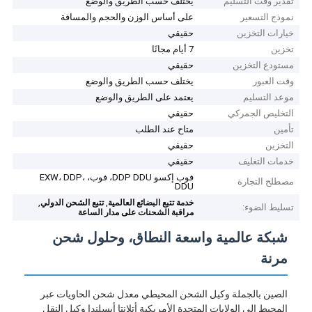
تقدير وقت التسليم
يختلف حسب الطريق والوضع
نموذج التسعير
على أساس الوزن والحجم والمسافة
خيارات التخزين
حقيقي
تخزين
7 أيام مجانًا
مستودع التخزين
حقيقي
وقت العبور
يختلف حسب الطريق والوضع
موعد التسليم
يعتمد على الطريق والوضع
التخليص الجمركي
حقيقي
تأمين
متاح عند الطلب
التخزين
حقيقي
خدمات التغليف
حقيقي
فوب إكسو DDP DDU، فوب، EXW، DDP،
مصطلح التجارة
DDU
,
,
خدمة تتبع البضائع العالمية
تتبع الشحن الدولي
تسليط الضوء:
مراقبة الشحنات على مدار الساعة
شبكة عالمية واسعة النطاق، وحلول شحن
مرنة
الصين بالجملة وكيل الشحن المحيطي معدل شحن الحاويات عبر
المحيط إلى الولايات المتحدة الأمريكية أتلانتا أيسلندا وكيل النقل