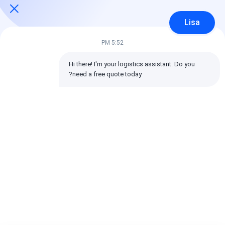
4 النجوم
0%
3 النجوم
0%
Lisa
2 النجوم
0%
1 النجوم
0%
5:52 PM
Hi there! I'm your logistics assistant. Do you 
جميع المراجعات
need a free quote today?
emin
مفيدة (10w+)
时效快渠道稳定
بطاقة:
شركات الشحن العالمية,الشحن العكسي الشحن الدولي,وكيل الشحن
اللوجستية
خدمة تتبع البضائع العالمية
تتبع الشحن الدولي