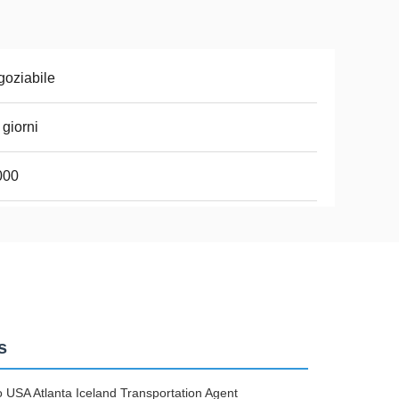
oziabile
 giorni
000
s
USA Atlanta Iceland Transportation Agent