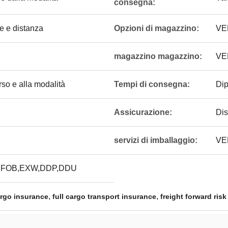
consegna:
e e distanza
Opzioni di magazzino:
VE
magazzino magazzino:
VE
rso e alla modalità
Tempi di consegna:
Dip
Assicurazione:
Dis
servizi di imballaggio:
VE
,FOB,EXW,DDP,DDU
,
,
cargo insurance
full cargo transport insurance
freight forward ris