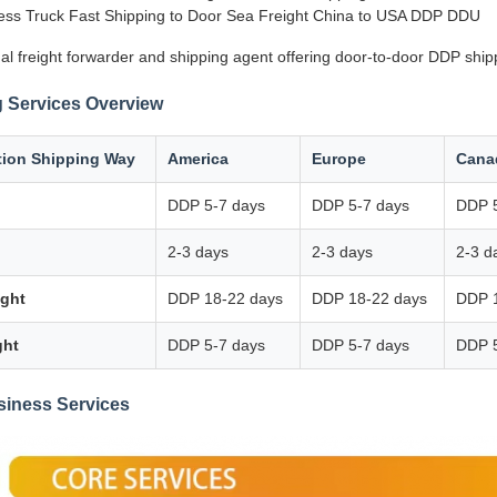
ss Truck Fast Shipping to Door Sea Freight China to USA DDP DDU
al freight forwarder and shipping agent offering door-to-door DDP ship
 Services Overview
tion Shipping Way
America
Europe
Cana
DDP 5-7 days
DDP 5-7 days
DDP 5
2-3 days
2-3 days
2-3 d
ight
DDP 18-22 days
DDP 18-22 days
DDP 
ght
DDP 5-7 days
DDP 5-7 days
DDP 5
siness Services