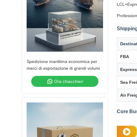
LCL+Expre
Profession
Shipping
Destina
FBA
Spedizione marittima economica per
merci di esportazione di grandi volumi
Express
Ora chiacchieri
Sea Fre
Air Frei
Core Bu