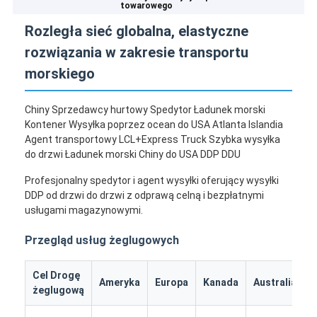
towarowego
Rozległa sieć globalna, elastyczne
rozwiązania w zakresie transportu
morskiego
Chiny Sprzedawcy hurtowy Spedytor Ładunek morski
Kontener Wysyłka poprzez ocean do USA Atlanta Islandia
Agent transportowy LCL+Express Truck Szybka wysyłka
do drzwi Ładunek morski Chiny do USA DDP DDU
Profesjonalny spedytor i agent wysyłki oferujący wysyłki
DDP od drzwi do drzwi z odprawą celną i bezpłatnymi
usługami magazynowymi.
Przegląd usług żeglugowych
Cel Drogę
I
Ameryka
Europa
Kanada
Australia
żeglugową
k