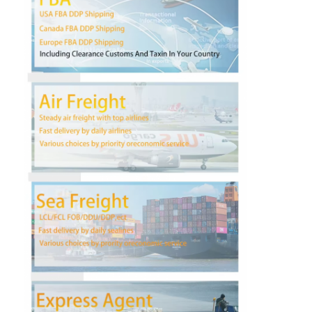
Wycieczka po fabryce
Kontrola jakości
Skontaktuj się z nami
Rozmawiaj teraz.
Spedycja Międzynarodowa
Spedycja lotnicza
Fracht morski
Dostawa DDP z Chin
ekspresowa WYSYŁKA