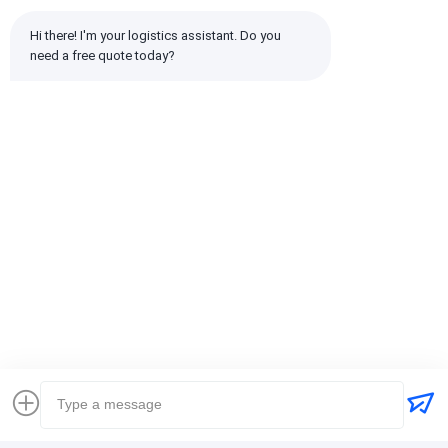
gwiazdy
Hi there! I'm your logistics assistant. Do you 
need a free quote today?
Wszystkie recenzje
emin
Pomocny (10w+)
时效快渠道稳定
tagi:
Globalny spedytor
Spedytor Spedycja międzynarodowa
Spedytor logistyczny