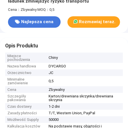
ładunek zmniejszyć ryzyko transportu
Cena：Zbywalny
MOQ：0,5
Najlepsza cena
Rozmawiaj teraz.
Opis Produktu
Miejsce
Chiny
pochodzenia
Nazwa handlowa
DYCARGO
Orzecznictwo
JC
Minimalne
0,5
zamówienie
Cena
Zbywalny
Szczegóły
Karton/drewniana skrzynka/drewniana
pakowania
skrzynia
Czas dostawy
1-2 dni
Zasady płatności
T/T, Western Union, PayPal
Możliwość Supply
50000
Kalkulacja kosztów
Na podstawie masy, objętości i