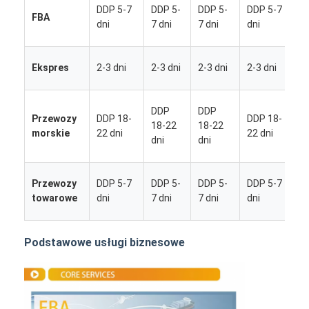
DDP 5-7
DDP 5-
DDP 5-
DDP 5-7
FBA
5
dni
7 dni
7 dni
dni
d
2
Ekspres
2-3 dni
2-3 dni
2-3 dni
2-3 dni
d
DDP
DDP
Przewozy
DDP 18-
DDP 18-
1
18-22
18-22
morskie
22 dni
22 dni
dni
dni
d
Przewozy
DDP 5-7
DDP 5-
DDP 5-
DDP 5-7
5
towarowe
dni
7 dni
7 dni
dni
d
Dom
Podstawowe usługi biznesowe
Produkty
O nas