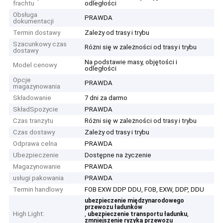
frachtu
odległości
Obsługa
PRAWDA
dokumentacji
Termin dostawy
Zależy od trasy i trybu
Szacunkowy czas
Różni się w zależności od trasy i trybu
dostawy
Na podstawie masy, objętości i
Model cenowy
odległości
Opcje
PRAWDA
magazynowania
Składowanie
7 dni za darmo
SkładSpożycie
PRAWDA
Czas tranzytu
Różni się w zależności od trasy i trybu
Czas dostawy
Zależy od trasy i trybu
Odprawa celna
PRAWDA
Ubezpieczenie
Dostępne na życzenie
Magazynowanie
PRAWDA
usługi pakowania
PRAWDA
Termin handlowy
FOB EXW DDP DDU, FOB, EXW, DDP, DDU
ubezpieczenie międzynarodowego
przewozu ładunków
High Light:
,
,
ubezpieczenie transportu ładunku
zmniejszenie ryzyka przewozu