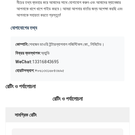
নীচের তথ্য ব্যবহার করে আমাদের সাথে যোগাযোগ করুন এবং আমাদের ম্যানেজার
আপনাকে ধাপে ধাপে গাইড করবে। আমরা আপনার বার্তার জন্য অপেক্ষা করছি এবং
আপনাকে সহায়তা করতে প্রস্তুত!
যোগাযোগের তথ্য
কোম্পানি:
শেনজেন ডাওয়ি ইন্টারন্যাশনাল লজিস্টিকস কো., লিমিটেড।
বিক্রয় ব্যবস্থাপক:
অ্যান্ডি
WeChat:
13316843695
হোয়াটসঅ্যাপ:
+৮৬১৩৩১৬৮৪৩৬৯৫
রেটিং ও পর্যালোচনা
রেটিং ও পর্যালোচনা
সামগ্রিক রেটিং