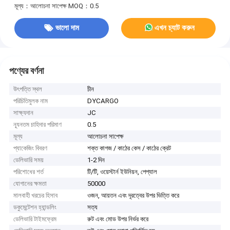
মূল্য：আলোচনা সাপেক্ষ
MOQ：0.5
ভালো দাম
এখন চ্যাট করুন
পণ্যের বর্ণনা
উৎপত্তি স্থল
চীন
পরিচিতিমুলক নাম
DYCARGO
সাক্ষ্যদান
JC
ন্যূনতম চাহিদার পরিমাণ
0.5
মূল্য
আলোচনা সাপেক্ষ
প্যাকেজিং বিবরণ
শক্ত কাগজ / কাঠের কেস / কাঠের ক্রেট
ডেলিভারি সময়
1-2 দিন
পরিশোধের শর্ত
টি/টি, ওয়েস্টার্ন ইউনিয়ন, পেপ্যাল
যোগানের ক্ষমতা
50000
মালবাহী খরচের হিসাব
ওজন, আয়তন এবং দূরত্বের উপর ভিত্তি করে
ডকুমেন্টেশন হ্যান্ডলিং
সত্য
ডেলিভারি টাইমফ্রেম
রুট এবং মোড উপর নির্ভর করে