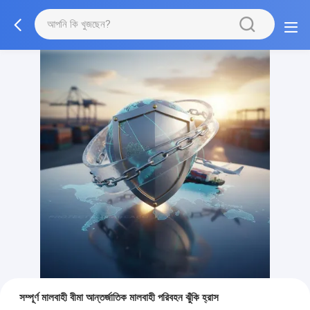
সম্পূর্ণ মালবাহী বীমা আন্তর্জাতিক মালবাহী পরিবহন ঝুঁকি হ্রাস