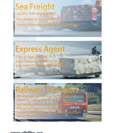
কারখানা ভ্রমণ
মান নিয়ন্ত্রণ
আমাদের সাথে যোগাযোগ করুন
এখন চ্যাট করুন
আন্তর্জাতিক মালবাহী ফরোয়ার্ড
এয়ার ফ্রেট ফরওয়ার্ড
সমুদ্রের মালবাহী
চীন থেকে ডিডিপি শিপিং
এক্সপ্রেস শিপিং