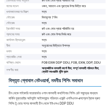
ডেলিভারি সময় অনুমান
রুট এবং মোড দ্বারা পরিবর্তিত হয়
দামের মডেল
ওজন, আয়তন এবং দূরত্বের উপর ভিত্তি করে
গুদামজাতকরণের বিকল্প
সত্য
স্টোরেজ
বিনামূল্যে 7 দিন
স্টোরেজ
সত্য
ট্রানজিট সময়
রুট এবং মোড দ্বারা পরিবর্তিত হয়
প্রসবের সময়
রুট এবং মোড উপর নির্ভর করে
কাস্টমস ক্লিয়ারেন্স
সত্য
বীমা
অনুরোধের ভিত্তিতে উপলব্ধ
গুদাম
সত্য
প্যাকেজিং সেবা
সত্য
বাণিজ্য মেয়াদ
FOB EXW DDP DDU, FOB, EXW, DDP, DDU
,
,
আন্তর্জাতিক মালবাহী কার্গো বীমা
সম্পূর্ণ মালবাহী পরিবহন বীমা
লক্ষণীয় করা:
ফ্রেইট ফরওয়ার্ডিং ঝুঁকি হ্রাস
বিস্তৃত গ্লোবাল নেটওয়ার্ক, নমনীয় শিপিং সমাধান
চীন থেকে পাইকারি ফরোয়ার্ডার ওশান মালবাহী কনটেইনার শিপিং রেট সমুদ্রের মাধ্যমে
মার্কিন যুক্তরাষ্ট্র আটলান্টা আইসল্যান্ড পরিবহন এজেন্ট এলসিএল+এক্সপ্রেস ট্রাক দ্রুত
শিপিং টু ডোর সাগর মালবাহী চীন থেকে ইউএসএ DDP DDU