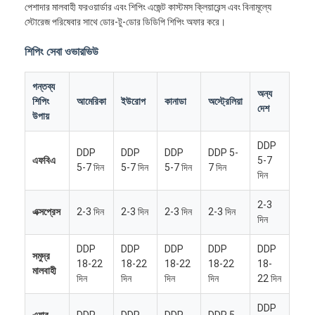
পেশাদার মালবাহী ফরওয়ার্ডার এবং শিপিং এজেন্ট কাস্টমস ক্লিয়ারেন্স এবং বিনামূল্যে
স্টোরেজ পরিষেবার সাথে ডোর-টু-ডোর ডিডিপি শিপিং অফার করে।
শিপিং সেবা ওভারভিউ
গন্তব্য
অন্য
শিপিং
আমেরিকা
ইউরোপ
কানাডা
অস্ট্রেলিয়া
দেশ
উপায়
DDP
DDP
DDP
DDP
DDP 5-
এফবিএ
5-7
5-7 দিন
5-7 দিন
5-7 দিন
7 দিন
দিন
2-3
এক্সপ্রেস
2-3 দিন
2-3 দিন
2-3 দিন
2-3 দিন
দিন
DDP
DDP
DDP
DDP
DDP
সমুদ্র
18-22
18-22
18-22
18-22
18-
মালবাহী
দিন
দিন
দিন
দিন
22 দিন
DDP
এয়ার
DDP
DDP
DDP
DDP 5-