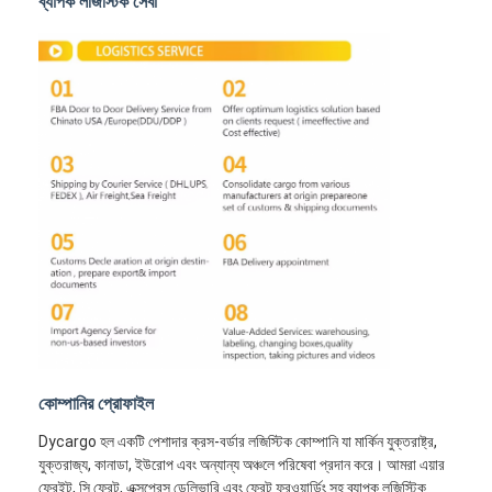
ব্যাপক লজিস্টিক সেবা
রেল মালবাহী
আমাজনে পাঠান
ট্রাক মালবাহী
স্টোরেজ সার্ভিস
কোম্পানির প্রোফাইল
Dycargo হল একটি পেশাদার ক্রস-বর্ডার লজিস্টিক কোম্পানি যা মার্কিন যুক্তরাষ্ট্র,
যুক্তরাজ্য, কানাডা, ইউরোপ এবং অন্যান্য অঞ্চলে পরিষেবা প্রদান করে। আমরা এয়ার
ফ্রেইট, সি ফ্রেট, এক্সপ্রেস ডেলিভারি এবং ফ্রেট ফরওয়ার্ডিং সহ ব্যাপক লজিস্টিক