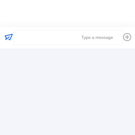
کارفرمای حمل و نقل جهانی
حمل و نقل حمل و نقل بین المللی
حمل و نقل حمل و نقل لجستیک
اطلاعات تماس
Mr. Alex
+8617388795117
368-2، جاده ژویویوان، منطقه لونگگانگ، شنژن
حالا حرف بزن