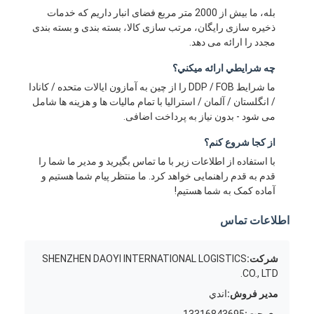
بله، ما بیش از 2000 متر مربع فضای انبار داریم که خدمات
ذخیره سازی رایگان، مرتب سازی کالا، بسته بندی و بسته بندی
مجدد را ارائه می دهد.
چه شرايطي ارائه ميکني؟
ما شرایط DDP / FOB را از چین به آمازون ایالات متحده / کانادا
/ انگلستان / آلمان / استرالیا با تمام مالیات ها و هزینه ها شامل
می شود - بدون نیاز به پرداخت اضافی.
از کجا شروع کنم؟
با استفاده از اطلاعات زیر با ما تماس بگیرید و مدیر ما شما را
قدم به قدم راهنمایی خواهد کرد. ما منتظر پیام شما هستیم و
آماده کمک به شما هستیم!
اطلاعات تماس
شرکت:
SHENZHEN DAOYI INTERNATIONAL LOGISTICS
CO., LTD.
مدیر فروش:
اندي
وی چت:
13316843695