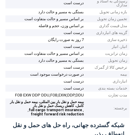
رسیدگی به اسناد و
درست است
مدارک
بازه زمانی تحویل
بستگی به مسیر و حالت دارد
تخمین زمان تحویل
بر اساس مسیر و حالت متفاوت است
مدل قیمت گذاری
بر اساس وزن، حجم و فاصله
گزینه های انبارداری
درست است
ذخیره سازی
7 روز به صورت رایگان
انبار، انبار
درست است
زمان ترانزیت
بر اساس مسیر و حالت متفاوت است
زمان تحویل
بستگی به مسیر و حالت دارد
ترخیص کالا از گمرک
درست است
بیمه
در صورت درخواست موجود است
انبارداری
درست است
خدمات بسته بندی
درست است
مدت تجارت
FOB EXW DDP DDU,FOB,EXW,DDP,DDU
بیمه حمل و نقل بار بین المللی، بیمه حمل و نقل بار
کامل، کاهش ریسک حمل و نقل بار
برجسته:
,
,
full cargo transport insurance
freight forward risk reduction
شبکه گسترده جهانی، راه حل های حمل و نقل
انعطاف پذیر