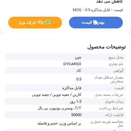
کاهش می دهد
قیمت：قابل مذاکره
MOQ：0.5
بهترین قیمت
حالا حرف بزن
توضیحات محصول
محل منبع
چین
نام تجاری
DYCARGO
گواهی
JC
مقدار حداقل تعداد
0.5
سفارش
قیمت
قابل مذاکره
جزئیات بسته بندی
کارتن / جعبه چوبی / جعبه چوبی
زمان تحویل
1-2 روز
شرایط پرداخت
T/T، وسترن یونیون، پی پال
قابلیت ارائه
50000
محاسبه هزینه حمل و
بر اساس وزن، حجم و فاصله
نقل