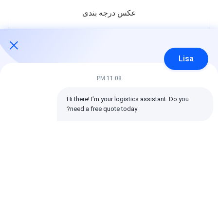
عکس درجه بندی
در زیر توزیع تمام امتیازات است.
5 ستاره‌ها
100%
Lisa
4 ستاره‌ها
0%
3 ستاره‌ها
0%
11:08 PM
2 ستاره‌ها
0%
1 ستاره‌ها
0%
Hi there! I'm your logistics assistant. Do you 
need a free quote today?
تمام بررسی ها
emin
مفید (10w+)
时效快渠道稳定
برچسب ها: