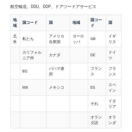
航空輸送、DDU、DDP、ドアツードアサービス
地
国コー
国コード
国
地域
国
域
ド
北
アメリカ
ヨーロ
イギ
私たち
GB
米
合衆国
ッパ
リス
カリフォル
ドイ
カナダ
DE
ニア州
ツ
バハマ連
フラン
フラ
BS
邦
ス
ンス
スペ
MX
メキシコ
ES
イン
ホーム
イタ
それ
リア
製品
オラン
オラ
ダ語
ンダ
企業情報