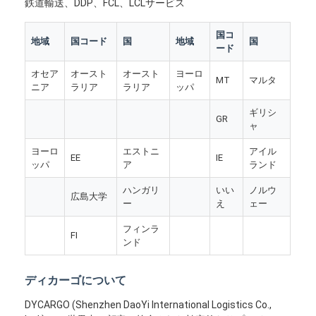
鉄道輸送、DDP、FCL、LCLサービス
鉄道貨物運送
国コ
Amazonへ発送
地域
国コード
国
地域
国
ード
トラック貨物
オセア
オースト
オースト
ヨーロ
MT
マルタ
ニア
ラリア
ラリア
ッパ
倉庫サービス
ギリシ
GR
ャ
ヨーロ
エストニ
アイル
EE
IE
ッパ
ア
ランド
ハンガリ
いい
ノルウ
広島大学
ー
え
ェー
フィンラ
FI
ンド
ディカーゴについて
DYCARGO (Shenzhen DaoYi International Logistics Co.,