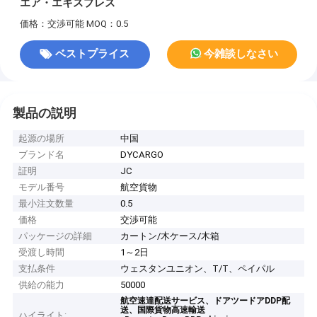
エア・エキスプレス
価格：交渉可能
MOQ：0.5
ベストプライス
今雑談しなさい
製品の説明
起源の場所
中国
ブランド名
DYCARGO
証明
JC
モデル番号
航空貨物
最小注文数量
0.5
価格
交渉可能
パッケージの詳細
カートン/木ケース/木箱
受渡し時間
1～2日
支払条件
ウェスタンユニオン、T/T、ペイパル
供給の能力
50000
航空速達配送サービス、ドアツードアDDP配
送、国際貨物高速輸送
ハイライト: