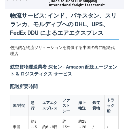
,
,
Door-to-Door DDP shipping
International freight fast transit
物流サービス: インド、パキスタン、スリ
ランカ、モルディブへの DHL、UPS、
FedEx DDU によるエアエクスプレス
包括的な物流ソリューションを提供する中国の専門配送代
理店
航空貨物運送業者 深セン - Amazon 配送エージェン
ト & ロジスティクス サービス
配送所要時間
ファ
トラ
急
エアエク
海上
鉄道
国/時間
スト
ック
行
スプレス
輸送
貨物
シー
船
約3
約
約25
米国
～5
約6～8日
15〜
～28
/
/