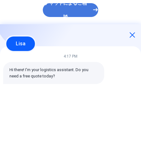
チャットによるご相
談
推薦されたプロダクト
Lisa
4:17 PM
Hi there! I'm your logistics assistant. Do you 
need a free quote today?
Cost-effective
Round-the-clock
Professional
logistics plan for
cargo tracking
logistics for
long-term cross-
service for global
furniture mac
border cooperation
transportation
oversized hea
goods
ベストプライス
ベストプライス
ベストプラ