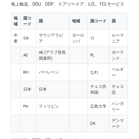
海上輸送、DDU、DDP、ドアツードア、LCL、FCLサービス
会社案内
地
国コ
品質管理
国
地域
国コード
国
域
ード
お問い合わせ
中
サウジアラビ
ヨーロ
ルーマ
SA
ロ
東
ア
ッパ
ニア
今雑談しなさい
AE (アラブ首長
ポーラ
AE
PL
国連邦)
ンド
ベルギ
BH
バーレーン
なれ
国際的な貨物Forward
ー
チェコ共
チェコ
航空貨物のForward
日本
日本
和国
語
海上貨物
ハンガ
PH
フィリピン
広島大学
リー
DDP 中国 から 発送
デンマ
DK
ーク
明白な船積み