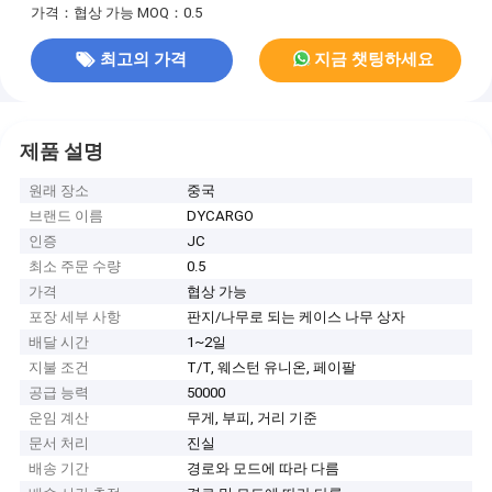
가격：협상 가능
MOQ：0.5
최고의 가격
지금 챗팅하세요
제품 설명
원래 장소
중국
브랜드 이름
DYCARGO
인증
JC
최소 주문 수량
0.5
가격
협상 가능
포장 세부 사항
판지/나무로 되는 케이스 나무 상자
배달 시간
1~2일
지불 조건
T/T, 웨스턴 유니온, 페이팔
공급 능력
50000
운임 계산
무게, 부피, 거리 기준
문서 처리
진실
배송 기간
경로와 모드에 따라 다름