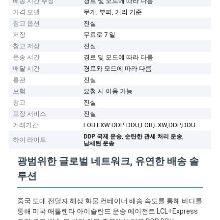
배송 시간 추정
경로 및 모드에 따라 다름
가격 모델
무게, 부피, 거리 기준
창고 옵션
진실
저장
무료로 7 일
창고 저장
진실
운송 시간
경로 및 모드에 따라 다름
배달 시간
경로와 모드에 따라 다름
통관
진실
보험
요청 시 이용 가능
창고
진실
포장 서비스
진실
거래기간
FOB EXW DDP DDU,FOB,EXW,DDP,DDU
,
,
DDP 국제 운송
순탄한 관세 처리 운송
하이 라이트:
납세된 운송
광범위한 글로벌 네트워크, 유연한 배송 솔
루션
중국 도매 전달자 해상 화물 컨테이너 배송 속도를 통해 바다를
통해 미국 애틀랜타 아이슬란드 운송 에이전트 LCL+Express