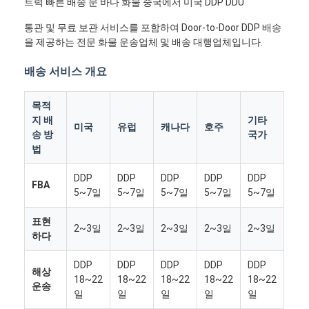
트럭 빠른 배송 문 바다 화물 중국에서 미국 DDP DDU
통관 및 무료 보관 서비스를 포함하여 Door-to-Door DDP 배송
을 제공하는 전문 화물 운송업체 및 배송 대행업체입니다.
배송 서비스 개요
목적
지 배
기타
미국
유럽
캐나다
호주
송 방
국가
법
DDP
DDP
DDP
DDP
DDP
FBA
5~7일
5~7일
5~7일
5~7일
5~7일
표현
2~3일
2~3일
2~3일
2~3일
2~3일
하다
DDP
DDP
DDP
DDP
DDP
해상
18~22
18~22
18~22
18~22
18~22
운송
일
일
일
일
일