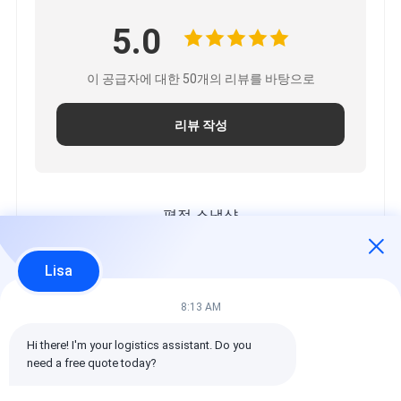
5.0
이 공급자에 대한 50개의 리뷰를 바탕으로
리뷰 작성
평점 스냅샷
모든 등급의 분포는 다음과 같습니다.
Lisa
5 별
100%
4 별
0%
8:13 AM
3 별
0%
Hi there! I'm your logistics assistant. Do you 
2 별
0%
need a free quote today?
1 별
0%