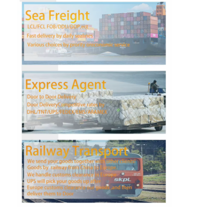
공장 투어
품질 관리
연락처
지금 챗팅하세요
국제 화물운송 포워드
공기 운임 후불
해상운송
중국에서 DDP 배송
선적을 나타내세요