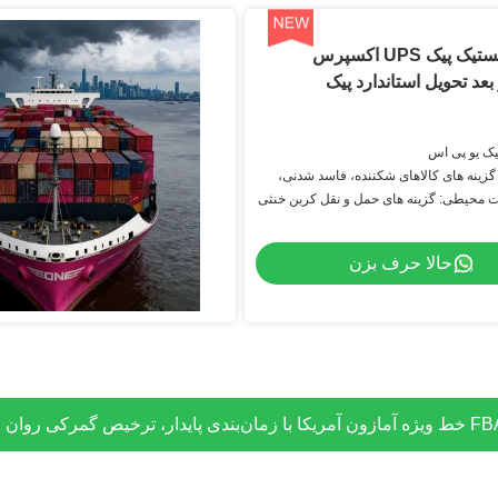
خدمات لجستیک پیک UPS اکسپرس
بعد تحویل استاندارد پیک
یک یو پی اس
گزینه های کالاهای شکننده، فاسد شدنی،
محیطی: گزینه های حمل و نقل کربن خنثی
حالا حرف بزن
یتانیا با زمان‌بندی انعطاف‌پذیر و ترخیص گمرکی انحصاری برای پوشش 