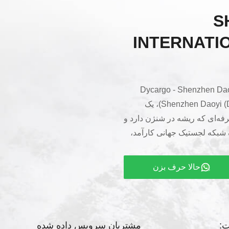
S
INTERNATI
Dycargo - Shenzhen Daoyi .,
Ltd.شرکت بین‌المللی لجستیک Shenzhen Daoyi (Dycargo)، یک
رفه‌ای که ریشه در شنژن دارد و
 شبکه لجستیک جهانی کارآمد،
أسیس، ما به ارزش‌های اصلی
 پایبند بوده‌ایم، با تمرکز بر
حالا حرف بزن
نی و ارائه راه‌حل‌های
لها کشت عمیق در صنعت
ت:
مشتریان سرویس داده شده