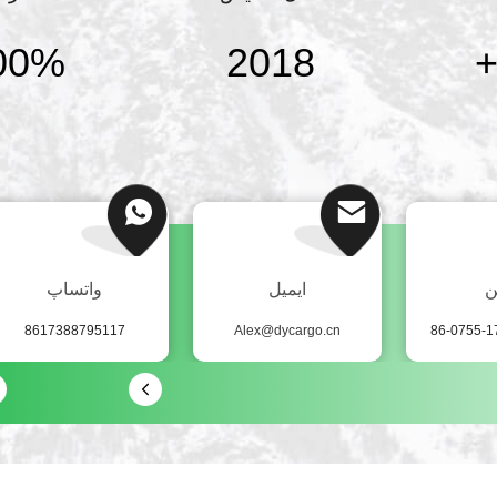
00%
2018
ن
ایمیل
واتساپ
8617388795117
Alex@dycargo.cn
86-0755-1