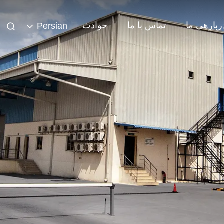
ربارهی ما
تماس با ما
حوادث
Persian