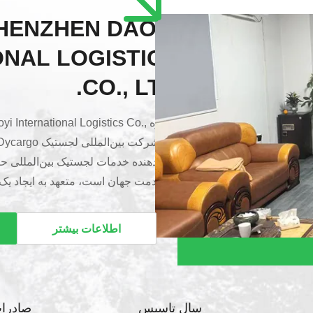
HENZHEN DAOYI
ONAL LOGISTICS
CO., LTD.
درباره International Logistics Co
ارائه‌دهنده خدمات لجستیک بین‌المللی ح
در خدمت جهان است، متعهد به ایجاد یک
قابل اعتماد و هوشمند است. از زمان ت
«یکپارچگی، حرفه‌گرایی، نوآوری و برد-برد»
اطلاعات بیشتر
رفع نیازهای لجستیکی متنوع مشتریان جها
لجستیک بین‌المللی یک مرحله‌ای.با سا
لجستیک، ...
سال تاسیس
صادرا