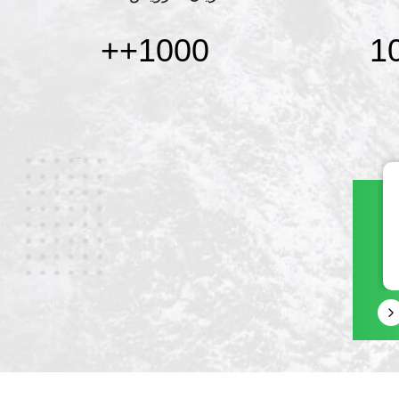
+
1000+
1
وی چت
تلفن
86-0755-17388795117
+8617388795117