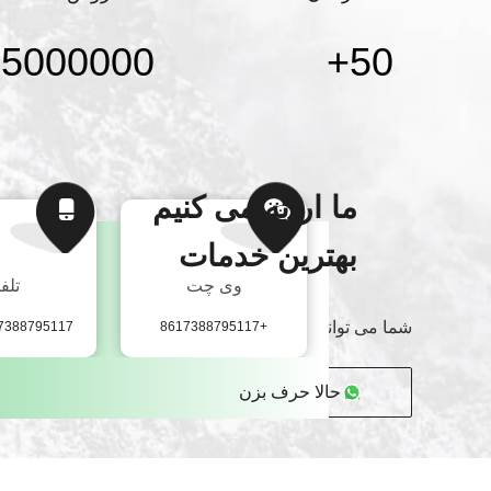
+
5000000
+
50
ما ارائه می کنیم
بهترین خدمات
وی چت
تلف
شما می توانید از راه های مختلف با ما تماس بگیرید
7388795117
+8617388795117
حالا حرف بزن