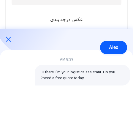
عکس درجه بندی
در زیر توزیع تمام امتیازات است.
5 ستاره‌ها
100%
Alex
4 ستاره‌ها
0%
3 ستاره‌ها
0%
8:39 AM
2 ستاره‌ها
0%
1 ستاره‌ها
0%
Hi there! I'm your logistics assistant. Do you 
need a free quote today?
تمام بررسی ها
emin
مفید (10w+)
时效快渠道稳定