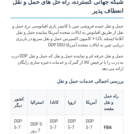
شبکه جهانی گسترده، راه حل های حمل و نقل
انعطاف پذیر
حمل و نقل عمده فروشی چین با کانتینر باری اقیانوسی نرخ حمل و
نقل از طریق اقیانوس به ایالات متحده آمریکا نماینده حمل و نقل
آتلانتا ایسلند LCL + کامیون اکسپرس حمل و نقل سریع در باربری
دریایی چین به ایالات متحده آمریکا DDP DDU
حمل و نقل حرفه ای و نماینده حمل و نقل که حمل و نقل DDP درب
به درب را با ترخیص کالا از گمرک و خدمات ذخیره سازی رایگان
ارائه می دهد.
بررسی اجمالی خدمات حمل و نقل
راه حمل
کشور
و نقل
آمریکا
اروپا
کانادا
استرالیا
دیگر
مقصد
DDP
DDP
DDP
DDP
DDP 5-
5-7
5-7
5-7
5-7
FBA
7 روز
روز
روز
روز
روز