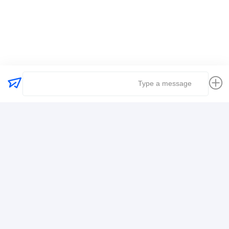
برچسب ها:
کارفرمای حمل و نقل جهانی
حمل و نقل حمل و نقل بین المللی
حمل و نقل حمل و نقل لجستیک
اطلاعات تماس
Mr. Alex
+8617388795117
368-2، جاده ژویویوان، منطقه لونگگانگ، شنژن