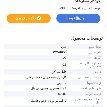
خودکار سفارشات
قیمت：قابل مذاکره
MOQ：0.5
بهترین قیمت
حالا حرف بزن
توضیحات محصول
محل منبع
چین
نام تجاری
DYCARGO
گواهی
JC
مقدار حداقل تعداد
0.5
سفارش
قیمت
قابل مذاکره
جزئیات بسته بندی
کارتن / جعبه چوبی / جعبه چوبی
زمان تحویل
1-2 روز
شرایط پرداخت
T/T، وسترن یونیون، پی پال
قابلیت ارائه
50000
محاسبه هزینه حمل و
بر اساس وزن، حجم و فاصله
نقل