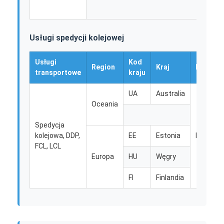
Usługi spedycji kolejowej
Usługi
Kod
Region
Kraj
Region
transportowe
kraju
UA
Australia
Oceania
Spedycja
kolejowa, DDP,
EE
Estonia
Europa
FCL, LCL
Europa
HU
Węgry
FI
Finlandia