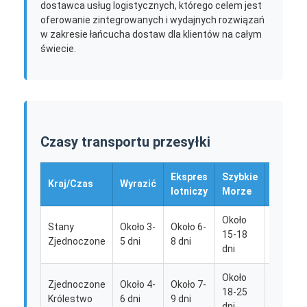
dostawca usług logistycznych, którego celem jest
oferowanie zintegrowanych i wydajnych rozwiązań
w zakresie łańcucha dostaw dla klientów na całym
świecie.
Czasy transportu przesyłki
Ekspres
Szybkie
Wysyłk
Kraj/Czas
Wyrazić
lotniczy
Morze
morsk
Około
Około
Stany
Około 3-
Około 6-
15-18
25-28
Zjednoczone
5 dni
8 dni
dni
dni
Około
Około
Zjednoczone
Około 4-
Około 7-
18-25
30-35
Królestwo
6 dni
9 dni
dni
dni