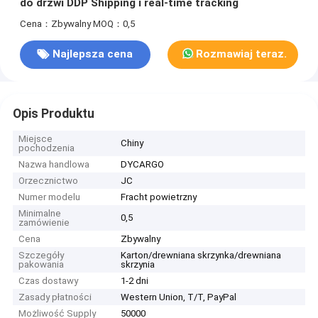
do drzwi DDP Shipping i real-time tracking
Cena：Zbywalny
MOQ：0,5
Najlepsza cena
Rozmawiaj teraz.
Opis Produktu
Miejsce
Chiny
pochodzenia
Nazwa handlowa
DYCARGO
Orzecznictwo
JC
Numer modelu
Fracht powietrzny
Minimalne
0,5
zamówienie
Cena
Zbywalny
Szczegóły
Karton/drewniana skrzynka/drewniana
pakowania
skrzynia
Czas dostawy
1-2 dni
Zasady płatności
Western Union, T/T, PayPal
Możliwość Supply
50000