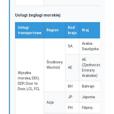
Transport kolejowy
Wyślij do Amazonu
Usługi żeglugi morskiej
Transport ciężarowy
Usługi
Kod
Region
Kraj
Re
transportowe
kraju
Usługa magazynowania
Arabia
SA
Saudyjska
AE
Środkowy
(Zjednoczone
Wschód
AE
Emiraty
Wysyłka
Arabskie)
morska, DDU,
Eu
DDP, Door to
BH
Bahrajn
Door, LCL, FCL
JP
Japonia
Azja
PH
Filipiny