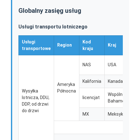
Wycieczka po fabryce
Globalny zasięg usług
Kontrola jakości
Usługi transportu lotniczego
Skontaktuj się z nami
Usługi
Kod
Region
Kraj
R
Rozmawiaj teraz.
transportowe
kraju
NAS
USA
Spedycja Międzynarodowa
Kalifornia
Kanada
Ameryka
Spedycja lotnicza
Wysyłka
Północna
Wspólnota
lotnicza, DDU,
licencjat
Bahamów
E
Fracht morski
DDP, od drzwi
do drzwi
MX
Meksyk
Dostawa DDP z Chin
ekspresowa WYSYŁKA