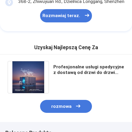
368-2, Zhiwuyuan Rd., Dzielnica Longgang, Shenzhen
Rozmawiaj teraz.
Uzyskaj Najlepszą Cenę Za
Profesjonalne usługi spedycyjne
z dostawą od drzwi do drzwi
DDP Shipping i real-time
tracking
rozmowa