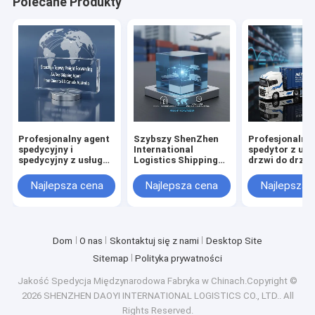
Polecane Produkty
Profesjonalny agent
Szybszy ShenZhen
Profesjonalny
spedycyjny i
International
spedytor z usł
spedycyjny z usługą
Logistics Shipping
drzwi do drzwi
„od drzwi do drzwi”,
Agent /Fraight
podwójną odp
podwójną odprawą
Forwarder z Chin do
celną i wysyłk
Najlepsza cena
Najlepsza cena
Najlepsza 
celną i przesyłką
Kanady Air Express
wliczonym
DDP z podatkiem
UPS DHL Fedex
podatkiem
Dom
O nas
Skontaktuj się z nami
Desktop Site
Sitemap
Polityka prywatności
Jakość
Spedycja Międzynarodowa
Fabryka w Chinach.Copyright ©
2026 SHENZHEN DAOYI INTERNATIONAL LOGISTICS CO., LTD.. All
Rights Reserved.