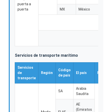
TRANSPORTE DE MERCANCÍAS POR FERROCARRIL
puerta a
Europ
puerta
MX
México
Enviar a Amazon
Transporte de mercancías por camión
Servicio de almacenamiento
Servicios de transporte marítimo
Servicios
Código
de
Región
El país
Región
de país
transporte
Arabia
SA
Saudita
AE
(Emiratos
Medio
El AE