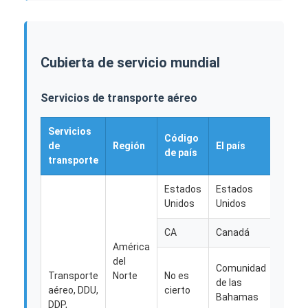
Visita a la fábrica
Control de Calidad
Cubierta de servicio mundial
Contacto
Servicios de transporte aéreo
Ahora Charle
Servicios
Código
de
Región
El país
Regió
de país
transporte
Carga internacional delantera
Estados
Estados
Flete aéreo delantero
Unidos
Unidos
transporte marítimo
CA
Canadá
América
Envío DDP desde China
del
Comunidad
Transporte
Norte
No es
de las
envío expreso
aéreo, DDU,
cierto
El
Bahamas
DDP,
Conse