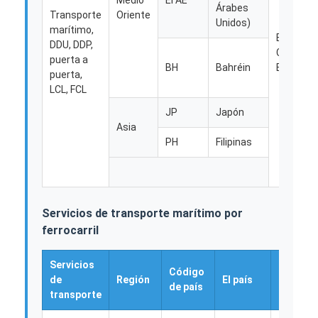
Árabes
Transporte
Oriente
Unidos)
marítimo,
El
DDU, DDP,
Consejo
puerta a
BH
Bahréin
Europeo
puerta,
LCL, FCL
JP
Japón
Asia
PH
Filipinas
Servicios de transporte marítimo por
ferrocarril
Servicios
Código
de
Región
El país
Región
de país
transporte