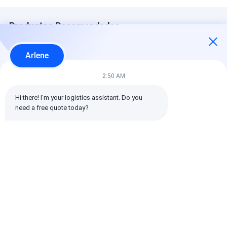
Productos Recomendados
Arlene
2:50 AM
Hi there! I'm your logistics assistant. Do you 
need a free quote today?
Agente profesional
Agente de
Transportista
de transporte y envío
envío/transitario de
profesional co
con servicio puerta a
logística
servicio puert
puerta, doble
internacional de
puerta de dobl
despacho y envío
ShenZhen más
despacho y en
Mejor precio
Mejor precio
Mejor pre
DDP con impuestos
rápido desde China a
DDP con impu
incluidos
Canadá por Air
incluidos
Express UPS DHL
Fedex
Inicio
Mapa del
Contactar
Desktop
Sitio
Ahora
Site
Mapa del Sitio
Políticas de privacidad