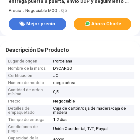
entrega puerta a puerta, envío DDP y seguimiento en
tiempo real
Precio：Negociable
MOQ：0,5
Mejor precio
Ahora Charle
Descripción De Producto
Lugar de origen
Porcelana
Nombre de la marca
DYCARGO
Certificación
JC
Número de modelo
carga aérea
Cantidad de orden
0,5
mínima
Precio
Negociable
Detalles de
Caja de cartón/caja de madera/caja de
empaquetado
madera
Tiempo de entrega
1-2 días
Condiciones de
Unión Occidental, T/T, Paypal
pago
Capacidad de la
50000