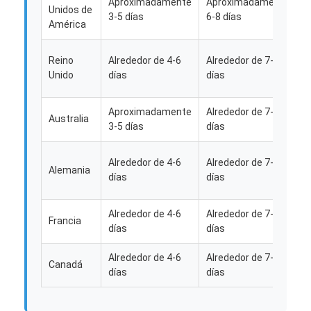
Aproximadamente
Aproximadamente
A
Unidos de
3-5 días
6-8 días
1
América
Reino
Alrededor de 4-6
Alrededor de 7-9
A
Unido
días
días
1
Aproximadamente
Alrededor de 7-9
A
Australia
3-5 días
días
2
Alrededor de 4-6
Alrededor de 7-9
A
Alemania
días
días
2
Alrededor de 4-6
Alrededor de 7-9
A
Francia
días
días
2
Inicio
Alrededor de 4-6
Alrededor de 7-9
A
Productos
Canadá
días
días
2
Sobre nosotros