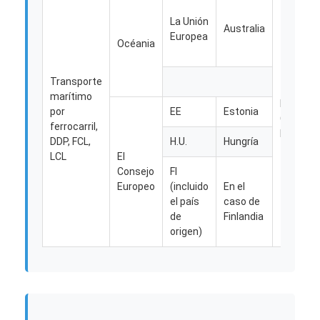
La Unión
Australia
Europea
Océania
Transporte
marítimo
El
por
EE
Estonia
Consejo
ferrocarril,
Europeo
DDP, FCL,
H.U.
Hungría
LCL
El
Consejo
FI
Europeo
(incluido
En el
el país
caso de
de
Finlandia
origen)