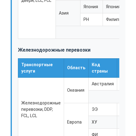
двери, LCL, FCL
Япония
Япония
Азия
PH
Филиппины
Железнодорожные перевозки
Транспортные
Код
Область
Страна
услуги
страны
Австралия
Австра
Океания
Железнодорожные
перевозки, DDP,
ЭЭ
Эстони
FCL, LCL
Европа
ХУ
Венгри
ФИ
Финлян