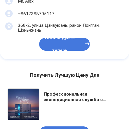
Mr. Alex
+8617388795117
368-2, улица Цзивуюань, район Лонгган,
Шэньчжэнь
Побеседуйте
теперь
Получить Лучшую Цену Для
Профессиональная
экспедиционная служба с
доставкой от двери к двери DDP
доставка и отслеживание в
реальном времени