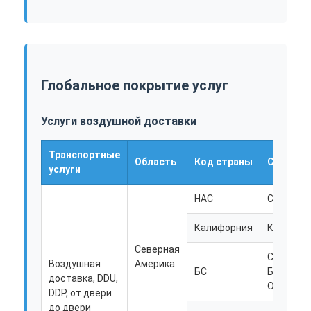
Наша фабрика
контроль качества
контактные данные
Глобальное покрытие услуг
Побеседуйте теперь
Услуги воздушной доставки
Транспортные
Область
Код страны
Страна
Международная перевозка передняя
услуги
Перевозимый самолетами груз передний
НАС
США
Морские перевозки
Калифорния
Канада
Северная
Содруже
ДДП доставка из Китая
Воздушная
Америка
БС
Багамск
доставка, DDU,
Острово
срочная доставка
DDP, от двери
до двери