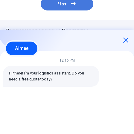
Чат
Порекомендованные Продукты
Aimee
12:16 PM
Hi there! I'm your logistics assistant. Do you 
need a free quote today?
Единый сервис от
Экономичная
Полная страх
завода до места
морская доставка
покрывает
назначения за
больших объемов
международ
рубежом
экспортных
перевозки дл
товаров.
безопасности
Лучшая цена
Лучшая цена
Лучшая ц
грузов
Главная
Карта
контактные
Desktop