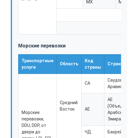
МХ
Мексика
ЖЕЛЕЗНОДОРОЖНЫЕ ПЕРЕВОЗКИ
Отправить на Amazon
Грузовые перевозки
Служба хранения
Морские перевозки
Транспортные
Код
Область
Страна
услуги
страны
Саудовская
СА
Аравия
AE
Средний
(Объединенн
Восток
АЕ
Морские
Арабские
перевозки,
Эмираты)
DDU, DDP, от
двери до
ЧД
Бахрейн