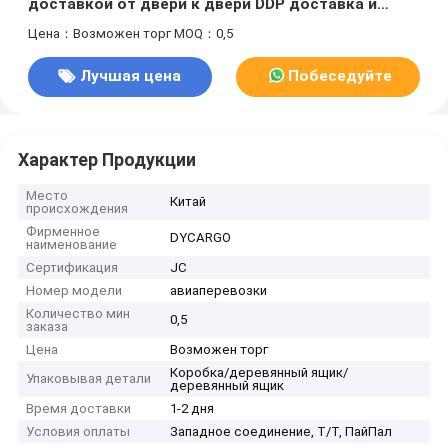
доставкой от двери к двери DDP доставка и
отслеживание в реальном времени
Цена：Возможен торг
MOQ：0,5
Лучшая цена
Побеседуйте
теперь
Характер Продукции
Место
Китай
происхождения
Фирменное
DYCARGO
наименование
Сертификация
JC
Номер модели
авиаперевозки
Количество мин
0,5
заказа
Цена
Возможен торг
Коробка/деревянный ящик/
Упаковывая детали
деревянный ящик
Время доставки
1-2 дня
Условия оплаты
Западное соединение, Т/Т, ПайПал