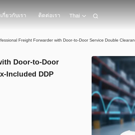
เกี่ยวกับเรา
ติดต่อเรา
Thai
fessional Freight Forwarder with Door-to-Door Service Double Cleara
with Door-to-Door
ax-Included DDP