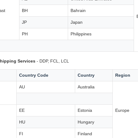
ast
BH
Bahrain
JP
Japan
PH
Philippines
hipping Services
- DDP, FCL, LCL
Country Code
Country
Region
AU
Australia
EE
Estonia
Europe
HU
Hungary
FI
Finland