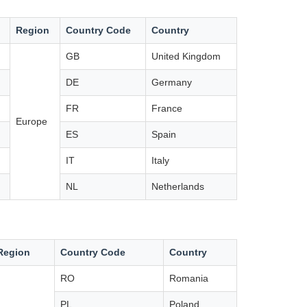
Region
Country Code
Country
GB
United Kingdom
DE
Germany
FR
France
Europe
ES
Spain
IT
Italy
NL
Netherlands
Region
Country Code
Country
RO
Romania
PL
Poland