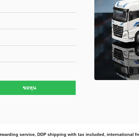
ขอทุน
,
,
orwarding service
DDP shipping with tax included
international f