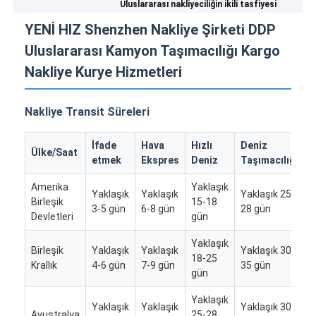
Uluslararası nakliyeciliğin ikili tasfiyesi
YENİ HIZ Shenzhen Nakliye Şirketi DDP
Uluslararası Kamyon Taşımacılığı Kargo
Nakliye Kurye Hizmetleri
Nakliye Transit Süreleri
İfade
Hava
Hızlı
Deniz
Ülke/Saat
etmek
Ekspres
Deniz
Taşımacılığı
T
Amerika
Yaklaşık
Yaklaşık
Yaklaşık
Yaklaşık 25-
Birleşik
15-18
/
3-5 gün
6-8 gün
28 gün
Devletleri
gün
Yaklaşık
Birleşik
Yaklaşık
Yaklaşık
Yaklaşık 30-
Y
18-25
Krallık
4-6 gün
7-9 gün
35 gün
2
gün
Yaklaşık
Yaklaşık
Yaklaşık
Yaklaşık 30-
Avustralya
25-28
/