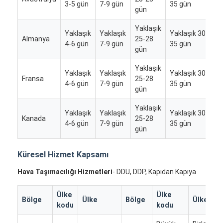
3-5 gün
7-9 gün
35 gün
gün
Yaklaşık
Yaklaşık
Yaklaşık
Yaklaşık 30-
Y
Almanya
25-28
4-6 gün
7-9 gün
35 gün
2
gün
Yaklaşık
Yaklaşık
Yaklaşık
Yaklaşık 30-
Fransa
25-28
/
4-6 gün
7-9 gün
35 gün
gün
Yaklaşık
Yaklaşık
Yaklaşık
Yaklaşık 30-
Kanada
25-28
/
4-6 gün
7-9 gün
35 gün
gün
Küresel Hizmet Kapsamı
Hava Taşımacılığı Hizmetleri
- DDU, DDP, Kapıdan Kapıya
Ülke
Ülke
Bölge
Ülke
Bölge
Ülke
kodu
kodu