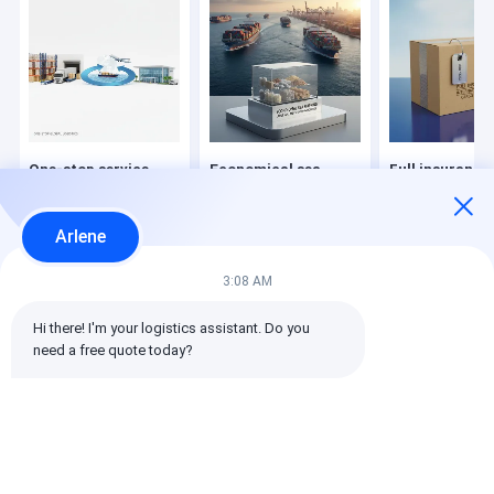
One-stop service
Economical sea
Full insurance
from factory
shipping for large
covered
warehouse to
volume export
international
overseas destination
commodities
shipping for c
Arlene
safety
En iyi fiyat
En iyi fiyat
En iyi fiy
3:08 AM
Hi there! I'm your logistics assistant. Do you 
Ana
Hakkımızda
Bize
Desktop
need a free quote today?
sayfa
ulaşın
Site
Site Haritası
Gizlilik Politikası
Kalite
Uluslararası Taşımacılık
Çin fabrikası.Copyright © 2026
SHENZHEN DAOYI INTERNATIONAL LOGISTICS CO., LTD.. All Rights
Reserved.