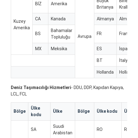
Büyük
Birleşik
BİZ
Amerika
Britanya
Krallık
CA
Kanada
Almanya
Almanya
Kuzey
Amerika
Bahamalar
BS
FR
Fransa
Avrupa
Topluluğu
MX
Meksika
ES
İspanya
BT
İtalya
Hollanda
Hollanda
Deniz Taşımacılığı Hizmetleri
- DDU, DDP, Kapıdan Kapıya,
LCL, FCL
Ana sayfa
Ülke
Bölge
Ülke
Bölge
Ülke kodu
Ülke
kodu
Ürünler
Suudi
SA
RO
Roman
Hakkımızda
Arabistan