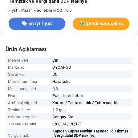
Temizlik ve Vergi dahil DDP Nakliye
Fiyat：Pazarlık edilebilir
MOQ：0,5
En iyi fiyat
Şimdi konuşalım.
Ürün Açıklaması
Menşe yeri
Çin
Marka adı
DYCARGO
Sertifika
JC
Model numarası
Hava yükü
Min sipariş miktarı
0,5
Fiyat
Pazarlık edilebilir
Ambalaj bilgileri
Karton / Tahta sandık / Tahta sandık
Teslim süresi
1-2 gün
Ödeme koşulları
Şangay, Çin
Yetenek temini
L/C,D/A,D/P,T/T
Kapıdan Kapıya Navlun Taşımacılığı Hizmeti
Vurgulamak:
,
,
Vergi dahil DDP nakliye