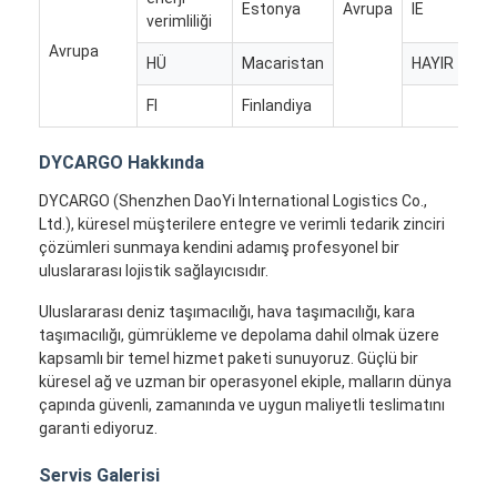
Estonya
Avrupa
IE
İrl
Demiryolu Taşımacılığı
verimliliği
Avrupa
Amazon'a Gönder
HÜ
Macaristan
HAYIR
No
FI
Finlandiya
Kamyon Taşımacılığı
Depolama hizmeti
DYCARGO Hakkında
DYCARGO (Shenzhen DaoYi International Logistics Co.,
Ltd.), küresel müşterilere entegre ve verimli tedarik zinciri
çözümleri sunmaya kendini adamış profesyonel bir
uluslararası lojistik sağlayıcısıdır.
Uluslararası deniz taşımacılığı, hava taşımacılığı, kara
taşımacılığı, gümrükleme ve depolama dahil olmak üzere
kapsamlı bir temel hizmet paketi sunuyoruz. Güçlü bir
küresel ağ ve uzman bir operasyonel ekiple, malların dünya
çapında güvenli, zamanında ve uygun maliyetli teslimatını
garanti ediyoruz.
Servis Galerisi