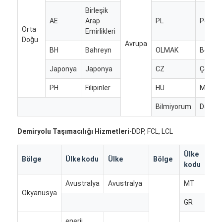
Fabrika turu
Birleşik
AE
Arap
PL
Polony
Orta
Kalite kontrol
Emirlikleri
Doğu
Avrupa
BH
Bahreyn
OLMAK
Belçik
Bize ulaşın
Japonya
Japonya
CZ
Çek
Şimdi konuşalım.
PH
Filipinler
HÜ
Macari
Bilmiyorum
Danim
Uluslararası Taşımacılık
Demiryolu Taşımacılığı Hizmetleri
-DDP, FCL, LCL
Hava Kargo Taşımacılığı
Ülke
Bölge
Ülke kodu
Ülke
Bölge
Ül
Deniz yükü
kodu
Avustralya
Avustralya
MT
Ma
Çin'den DDP Nakliye
Okyanusya
GR
Yu
Ekspres kargo
enerji