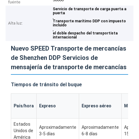
fuente
Servicio de transporte de carga puerta a
puerta
,
Transporte marítimo DDP con impuesto
Alta luz:
incluido
,
el doble despacho del transportista
internacional
Nuevo SPEED Transporte de mercancías
de Shenzhen DDP Servicios de
mensajería de transporte de mercancías
Tiempos de tránsito del buque
País/hora
Expreso
Expreso aéreo
Mar rá
Estados
Aproximadamente
Aproximadamente
Aprox
Unidos de
3-5 días
6-8 días
15-18 d
América