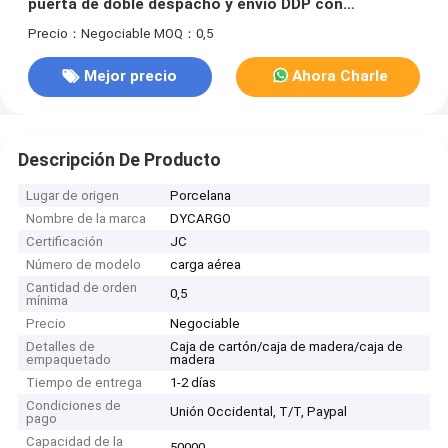
puerta de doble despacho y envío DDP con
impuestos incluidos
Precio：Negociable
MOQ：0,5
Mejor precio
Ahora Charle
Descripción De Producto
Lugar de origen
Porcelana
Nombre de la marca
DYCARGO
Certificación
JC
Número de modelo
carga aérea
Cantidad de orden
0,5
mínima
Precio
Negociable
Detalles de
Caja de cartón/caja de madera/caja de
empaquetado
madera
Tiempo de entrega
1-2 días
Condiciones de
Unión Occidental, T/T, Paypal
pago
Capacidad de la
50000