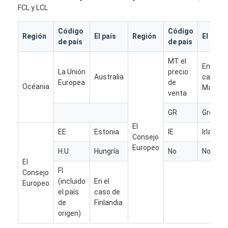
TRANSPORTE DE MERCANCÍAS POR FERROCARRIL
FCL y LCL
Enviar a Amazon
Código
Código
Región
El país
Región
El país
de país
de país
Transporte de mercancías por camión
MT el
En el
La Unión
precio
Servicio de almacenamiento
Australia
caso d
Europea
de
Océania
Malta
venta
GR
Grecia
El
EE
Estonia
IE
Irlanda
Consejo
Europeo
H.U.
Hungría
No
Norueg
El
FI
Consejo
(incluido
En el
Europeo
el país
caso de
de
Finlandia
origen)