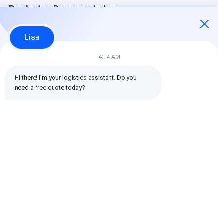
Productos Recomendados
Lisa
4:14 AM
Hi there! I'm your logistics assistant. Do you 
need a free quote today?
One-stop service
Economical sea
Full insurance
from factory
shipping for large
covered
warehouse to
volume export
international
overseas destination
commodities
shipping for c
safety
Mejor precio
Mejor precio
Mejor pre
Inicio
Mapa del
Contactar
Desktop
Sitio
Ahora
Site
Mapa del Sitio
Políticas de privacidad
Calidad
Carga internacional delantera
Fábrica De China.Copyright ©