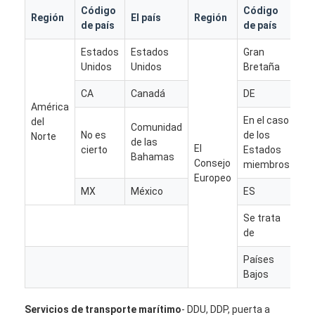
Código
Código
Región
El país
Región
El 
de país
de país
Estados
Estados
Gran
Re
Unidos
Unidos
Bretaña
Un
CA
Canadá
DE
Al
América
En el caso
del
Comunidad
No es
de los
Norte
de las
Fr
El
cierto
Estados
Bahamas
Consejo
miembros
Europeo
MX
México
ES
Es
Se trata
Ita
de
Inicio
Países
Pa
Productos
Bajos
Ba
Sobre nosotros
Servicios de transporte marítimo
- DDU, DDP, puerta a