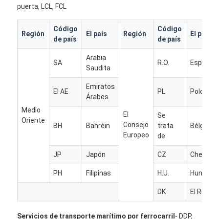
puerta, LCL, FCL
Visita a la fábrica
Código
Código
Control de Calidad
Región
El país
Región
El país
de país
de país
Contacto
Arabia
SA
R.O.
España
Saudita
Ahora Charle
Emiratos
El AE
PL
Polonia
Árabes
Medio
El
Se
Carga internacional delantera
Oriente
Consejo
BH
Bahréin
trata
Bélgica
Europeo
de
Flete aéreo delantero
JP
Japón
CZ
Checoslo
transporte marítimo
PH
Filipinas
H.U.
Hungría
Envío DDP desde China
DK
El Reino 
envío expreso
Servicios de transporte marítimo por ferrocarril
- DDP,