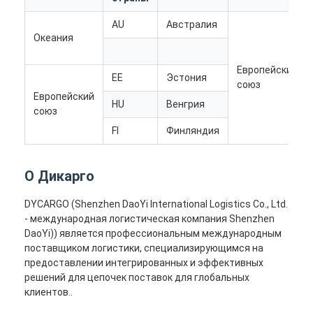
AU
Австралия
Океания
Европейский
EE
Эстония
союз
Европейский
HU
Венгрия
союз
FI
Финляндия
О Дикарго
DYCARGO (Shenzhen DaoYi International Logistics Co., Ltd.
- международная логистическая компания Shenzhen
DaoYi)) является профессиональным международным
поставщиком логистики, специализирующимся на
предоставлении интегрированных и эффективных
решений для цепочек поставок для глобальных
клиентов..