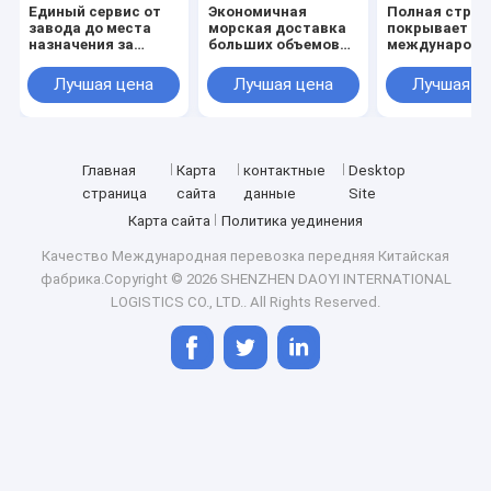
Единый сервис от
Экономичная
Полная страх
завода до места
морская доставка
покрывает
назначения за
больших объемов
международ
рубежом
экспортных
перевозки дл
товаров.
безопасности
Лучшая цена
Лучшая цена
Лучшая ц
грузов
Главная
Карта
контактные
Desktop
страница
сайта
данные
Site
Карта сайта
Политика уединения
Качество
Международная перевозка передняя
Китайская
фабрика.Copyright © 2026 SHENZHEN DAOYI INTERNATIONAL
LOGISTICS CO., LTD.. All Rights Reserved.