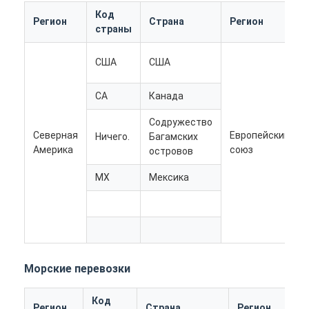
Наша фабрика
Код
Регион
Страна
Регион
страны
контроль качества
США
США
контактные данные
CA
Канада
Побеседуйте теперь
Содружество
Северная
Европейский
Ничего.
Багамских
Америка
союз
островов
Международная перевозка передняя
MX
Мексика
Перевозимый самолетами груз передний
Морские перевозки
ДДП доставка из Китая
Морские перевозки
срочная доставка
Код
Регион
Страна
Регион