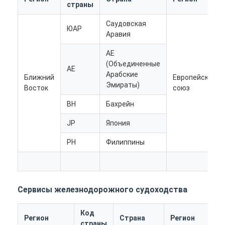
страны
ЖЕЛЕЗНОДОРОЖНЫЕ ПЕРЕВОЗКИ
Саудовская
Отправить на Amazon
ЮАР
Аравия
Грузовые перевозки
AE
(Объединенные
AE
Служба хранения
Арабские
Ближний
Европейский
Эмираты)
Восток
союз
BH
Бахрейн
JP
Япония
PH
Филиппины
Сервисы железнодорожного судоходства
Код
Регион
Страна
Регион
страны