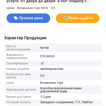
услуги "от двери до двери" и DDP Shipping с
глобальным охватом
Цена：Возможен торг
MOQ：0,5
Лучшая цена
Побеседуйте
теперь
Характер Продукции
Место
Китай
происхождения
Фирменное
DYCARGO
наименование
Сертификация
JC
Номер модели
авиаперевозки
Количество мин
0,5
заказа
Цена
Возможен торг
Коробка/деревянный ящик/
Упаковывая детали
деревянный ящик
Время доставки
1-2 дня
Условия оплаты
Западное соединение, Т/Т, ПайПал