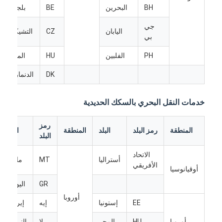
النقل بالسكك الحديدية
BH
البحرين
BE
بلجيكا
جي
الشحن إلى أمازون
اليابان
CZ
التشيكية
بي
شحن الشاحنات
PH
الفلبين
HU
المجر
خدمة التخزين
DK
الدنمارك
خدمات النقل البحري بالسكك الحديدية
رمز
المنطقة
رمز البلد
البلد
المنطقة
البلد
البلد
الاتحاد
أستراليا
MT
مالطا
الأفريقي
أوقيانوسيا
GR
اليونان
أوروبا
EE
إستونيا
إيه
إيرلندا
أوروبا
HU
المجر
لا
النرويج