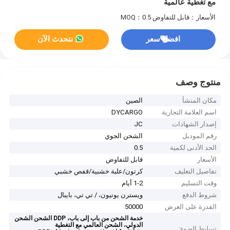
مع تغطية عالمية
الأسعار：قابل للتفاوض
MOQ：0.5
افضل سعر
نتحدث الآن
منتوج وصف
مكان المنشأ
الصين
اسم العلامة التجارية
DYCARGO
إصدار الشهادات
JC
رقم الموديل
الشحن الجوي
الحد الأدنى لكمية
0.5
الأسعار
قابل للتفاوض
تفاصيل التغليف
كرتون/علبة خشبية/قفص خشبي
وقت التسليم
1-2 أيام
شروط الدفع
ويسترن يونيون، / تي تي، بايبال
القدرة على العرض
50000
خدمة الشحن من باب إلى باب، DDP الشحن الشحن
الدولي، الشحن العالمي مع التغطية
تسليط الضوء: