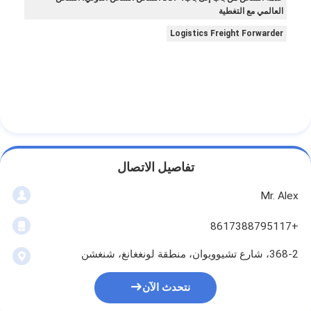
العالمي مع التغطية
Logistics Freight Forwarder
تفاصيل الاتصال
Mr. Alex
+8617388795117
368-2، شارع تشيوويوان، منطقة لونغغانغ، شنغشن
نتحدث الآن