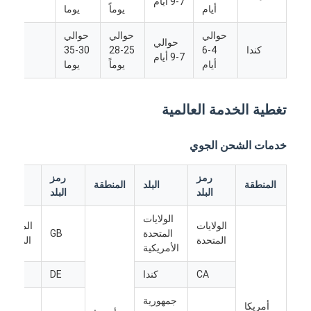
7-9 أيام
أيام
يوماً
يوما
حوالي
حوالي
حوالي
حوالي
كندا
4-6
25-28
30-35
/
7-9 أيام
أيام
يوماً
يوما
تغطية الخدمة العالمية
خدمات الشحن الجوي
رمز
رمز
المنطقة
البلد
المنطقة
البلد
البلد
البلد
الولايات
الولايات
المملكة
منزل
المتحدة
GB
المتحدة
المتحدة
الأمريكية
المنتجات
CA
كندا
DE
ألمانيا
حول بنا
جمهورية
أمريكا