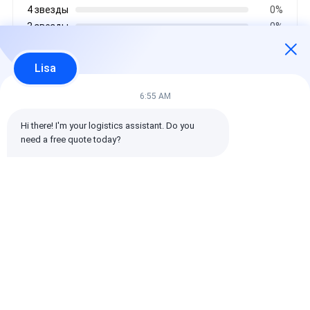
4 звезды
0%
3 звезды
0%
2 звезды
0%
1 звезды
0%
Lisa
6:55 AM
Все отзывы
Hi there! I'm your logistics assistant. Do you 
need a free quote today?
emin
Полезно (10w+)
时效快渠道稳定
Бирки:
Глобальный экспедитор
доставка товароотправителя перевозки международная
Логистический экспедитор