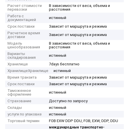
Расчет стоимости
В зависимости от веса, объема и
перевозки
расстояния
Работа с
истинный
документацией
Срок поставки
Зависит от маршрута и режима
Расчетное время
Зависит от маршрута и режима
доставки
Модель
В зависимости от веса, объема и
ценообразования
расстояния
Варианты
истинный
складирования
Хранилище
7days бесплатно
ХранилищеХранилище
истинный
Время транзита
Зависит от маршрута и режима
Срок поставки
Зависит от маршрута и режима
Таможенное
истинный
оформление
Страхование
Доступно по запросу
Склады
истинный
услуги по упаковке
истинный
Торговый термин
FOB EXW DDP DDU, FOB, EXW, DDP, DDU
международные транспортно-