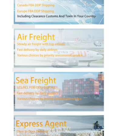
Наша фабрика
контроль качества
контактные данные
Побеседуйте теперь
Международная перевозка передняя
Перевозимый самолетами груз передний
Морские перевозки
ДДП доставка из Китая
срочная доставка