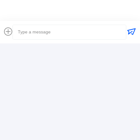
Контактная Информация
Mr. Alex
+8617388795117
368-2, улица Цзивуюань, район Лонгган,
Шэньчжэнь
Побеседуйте
теперь