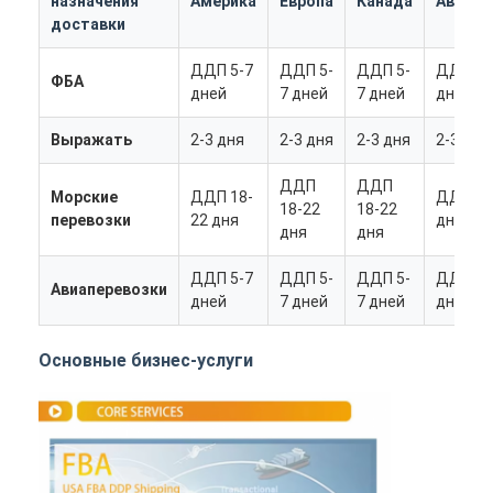
назначения
Америка
Европа
Канада
Австра
доставки
ДДП 5-7
ДДП 5-
ДДП 5-
ДДП 5-
ФБА
дней
7 дней
7 дней
дней
Выражать
2-3 дня
2-3 дня
2-3 дня
2-3 дня
ДДП
ДДП
Морские
ДДП 18-
ДДП 18
18-22
18-22
перевозки
22 дня
дня
дня
дня
ДДП 5-7
ДДП 5-
ДДП 5-
ДДП 5-
Авиаперевозки
дней
7 дней
7 дней
дней
Основные бизнес-услуги
Главная страница
Продукция
О Компании