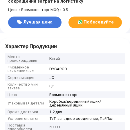
сокращения затрат на логистику
Цена：Возможен торг
MOQ：0,5
Лучшая цена
Побеседуйте
теперь
Характер Продукции
Место
Китай
происхождения
Фирменное
DYCARGO
наименование
Сертификация
JC
Количество мин
0,5
заказа
Цена
Возможен торг
Коробка/деревянный ящик/
Упаковывая детали
деревянный ящик
Время доставки
1-2 дня
Условия оплаты
Т/Т, западное соединение, ПайПал
Поставка
50000
способности