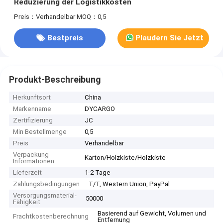
Reduzierung der Logistikkosten
Preis：Verhandelbar
MOQ：0,5
Bestpreis
Plaudern Sie Jetzt
Produkt-Beschreibung
Herkunftsort
China
Markenname
DYCARGO
Zertifizierung
JC
Min Bestellmenge
0,5
Preis
Verhandelbar
Verpackung
Karton/Holzkiste/Holzkiste
Informationen
Lieferzeit
1-2 Tage
Zahlungsbedingungen
T/T, Western Union, PayPal
Versorgungsmaterial-
50000
Fähigkeit
Basierend auf Gewicht, Volumen und
Frachtkostenberechnung
Entfernung