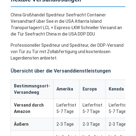
China Großhandel Spediteur Seefracht Container
Versandtarif über See in die USA Atlanta Island
Transportagent LCL + Express-LKW Schneller Versand an
die Tür Seefracht China in die USA DDP DDU
Professioneller Spediteur und Spediteur, der DDP-Versand
von Tür zu Tür mit Zollabfertigung und kostenlosen
Lagerdiensten anbietet.
Übersicht über die Versanddienstleistungen
Bestimmungsort-
Amerika
Europa
Kanada
Versandweg
Versand durch
Lieferfrist
Lieferfrist
Lieferfrist
Amazon
5-7 Tage
5-7 Tage
5-7 Tage
Äußern
2-3 Tage
2-3 Tage
2-3 Tage