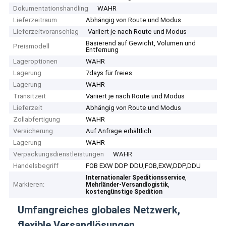
Dokumentationshandling
WAHR
Lieferzeitraum
Abhängig von Route und Modus
Lieferzeitvoranschlag
Variiert je nach Route und Modus
Basierend auf Gewicht, Volumen und
Preismodell
Entfernung
Lageroptionen
WAHR
Lagerung
7days für freies
Lagerung
WAHR
Transitzeit
Variiert je nach Route und Modus
Lieferzeit
Abhängig von Route und Modus
Zollabfertigung
WAHR
Versicherung
Auf Anfrage erhältlich
Lagerung
WAHR
Verpackungsdienstleistungen
WAHR
Handelsbegriff
FOB EXW DDP DDU,FOB,EXW,DDP,DDU
,
Internationaler Speditionsservice
Markieren:
,
Mehrländer-Versandlogistik
kostengünstige Spedition
Umfangreiches globales Netzwerk,
flexible Versandlösungen