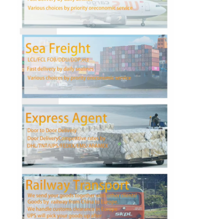
Fabrik Tour
Qualitätskontrolle
Kontakt
Plaudern Sie Jetzt
Internationale Fracht Vorwärts
Luftfracht Vorwärts
Seefracht
DDP-Schifffahrt aus China
Eilverschiffen