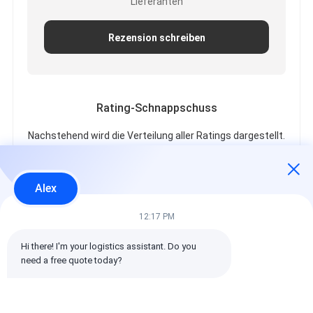
Lieferanten
Rezension schreiben
Rating-Schnappschuss
Nachstehend wird die Verteilung aller Ratings dargestellt.
5 Sterne
100%
4 Sterne
0%
Alex
3 Sterne
0%
2 Sterne
0%
12:17 PM
1 Sterne
0%
Hi there! I'm your logistics assistant. Do you 
need a free quote today?
Alle Bewertungen
emin