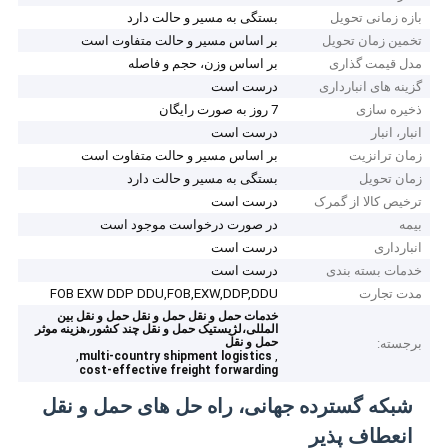
بازه زمانی تحویل
بستگی به مسیر و حالت دارد
تخمین زمان تحویل
بر اساس مسیر و حالت متفاوت است
مدل قیمت گذاری
بر اساس وزن، حجم و فاصله
گزینه های انبارداری
درست است
ذخیره سازی
7 روز به صورت رایگان
انبار، انبار
درست است
زمان ترانزیت
بر اساس مسیر و حالت متفاوت است
زمان تحویل
بستگی به مسیر و حالت دارد
ترخیص کالا از گمرک
درست است
بیمه
در صورت درخواست موجود است
انبارداری
درست است
خدمات بسته بندی
درست است
مدت تجارت
FOB EXW DDP DDU,FOB,EXW,DDP,DDU
خدمات حمل و نقل حمل و نقل حمل و نقل بین
المللی،لژیستیک حمل و نقل چند کشور،هزینه موثر
حمل و نقل
برجسته:
,
,
multi-country shipment logistics
cost-effective freight forwarding
شبکه گسترده جهانی، راه حل های حمل و نقل
انعطاف پذیر