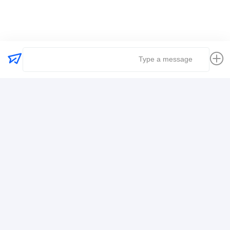
کارفرمای حمل و نقل جهانی
حمل و نقل حمل و نقل بین المللی
حمل و نقل حمل و نقل لجستیک
اطلاعات تماس
Mr. Alex
+8617388795117
368-2، جاده ژویویوان، منطقه لونگگانگ، شنژن
حالا حرف بزن