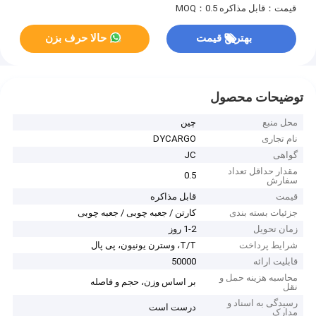
قیمت：قابل مذاکره
MOQ：0.5
بهترین قیمت
حالا حرف بزن
توضیحات محصول
محل منبع
چین
نام تجاری
DYCARGO
گواهی
JC
مقدار حداقل تعداد
0.5
سفارش
قیمت
قابل مذاکره
جزئیات بسته بندی
کارتن / جعبه چوبی / جعبه چوبی
زمان تحویل
1-2 روز
شرایط پرداخت
T/T، وسترن یونیون، پی پال
قابلیت ارائه
50000
محاسبه هزینه حمل و
بر اساس وزن، حجم و فاصله
نقل
رسیدگی به اسناد و
درست است
مدارک