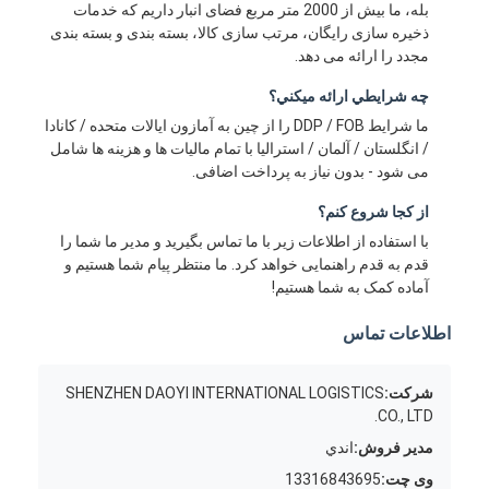
بله، ما بیش از 2000 متر مربع فضای انبار داریم که خدمات
ذخیره سازی رایگان، مرتب سازی کالا، بسته بندی و بسته بندی
مجدد را ارائه می دهد.
چه شرايطي ارائه ميکني؟
ما شرایط DDP / FOB را از چین به آمازون ایالات متحده / کانادا
/ انگلستان / آلمان / استرالیا با تمام مالیات ها و هزینه ها شامل
می شود - بدون نیاز به پرداخت اضافی.
از کجا شروع کنم؟
با استفاده از اطلاعات زیر با ما تماس بگیرید و مدیر ما شما را
قدم به قدم راهنمایی خواهد کرد. ما منتظر پیام شما هستیم و
آماده کمک به شما هستیم!
اطلاعات تماس
شرکت:
SHENZHEN DAOYI INTERNATIONAL LOGISTICS
CO., LTD.
مدیر فروش:
اندي
وی چت:
13316843695