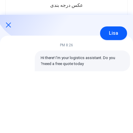
عکس درجه بندی
در زیر توزیع تمام امتیازات است.
5 ستاره‌ها
100%
Lisa
4 ستاره‌ها
0%
3 ستاره‌ها
0%
8:26 PM
2 ستاره‌ها
0%
1 ستاره‌ها
0%
Hi there! I'm your logistics assistant. Do you 
need a free quote today?
تمام بررسی ها
emin
مفید (10w+)
时效快渠道稳定
برچسب ها: