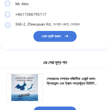
Mr. Alex
+8617388795117
368-2, Zhiwuyuan Rd., লংগ্যাং জেলা, শেনজেন
এখন চ্যাট করুন
এর সেরা মূল্য পান
শেনজেনের পেশাদার লজিস্টিক এজেন্ট ডাবল
ক্লিয়ারেন্স এবং ট্যাক্স-অন্তর্ভুক্ত ডিডিপি
শিপিংয়ের সাথে ডোর-টু-ডোর পরিষেবা অফার
করছে