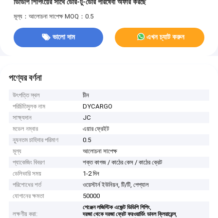
ডিডিপি শিপিংয়ের সাথে ডোর-টু-ডোর পরিষেবা অফার করছে
মূল্য：আলোচনা সাপেক্ষ
MOQ：0.5
ভালো দাম
এখন চ্যাট করুন
পণ্যের বর্ণনা
উৎপত্তি স্থল
চীন
পরিচিতিমুলক নাম
DYCARGO
সাক্ষ্যদান
JC
মডেল নম্বার
এয়ার ফ্রেইট
ন্যূনতম চাহিদার পরিমাণ
0.5
মূল্য
আলোচনা সাপেক্ষ
প্যাকেজিং বিবরণ
শক্ত কাগজ / কাঠের কেস / কাঠের ক্রেট
ডেলিভারি সময়
1-2 দিন
পরিশোধের শর্ত
ওয়েস্টার্ন ইউনিয়ন, টি/টি, পেপ্যাল
যোগানের ক্ষমতা
50000
,
শেঞ্জেন লজিস্টিক এজেন্ট ডিডিপি শিপিং
লক্ষণীয় করা:
,
দরজা থেকে দরজা ফ্রেট ফরওয়ার্ডিং ডাবল ক্লিয়ারেন্স