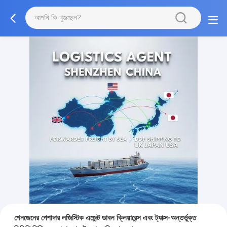
শেনজেনের পেশাদার লজিস্টিক এজেন্ট ডাবল ক্লিয়ারেন্স এবং ট্যাক্স-অন্তর্ভুক্ত