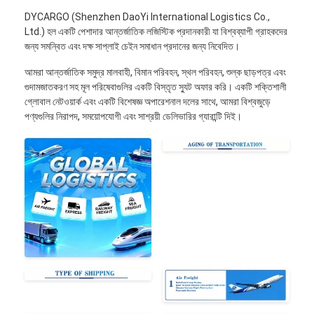
রেল মালবাহী
DYCARGO (Shenzhen DaoYi International Logistics Co.,
Ltd.) হল একটি পেশাদার আন্তর্জাতিক লজিস্টিক প্রদানকারী যা বিশ্বব্যাপী গ্রাহকদের
আমাজনে পাঠান
জন্য সমন্বিত এবং দক্ষ সাপ্লাই চেইন সমাধান প্রদানের জন্য নিবেদিত।
ট্রাক মালবাহী
আমরা আন্তর্জাতিক সমুদ্র মালবাহী, বিমান পরিবহন, স্থল পরিবহন, শুল্ক ছাড়পত্র এবং
গুদামজাতকরণ সহ মূল পরিষেবাগুলির একটি বিস্তৃত স্যুট অফার করি। একটি শক্তিশালী
স্টোরেজ সার্ভিস
গ্লোবাল নেটওয়ার্ক এবং একটি বিশেষজ্ঞ অপারেশনাল দলের সাথে, আমরা বিশ্বজুড়ে
পণ্যগুলির নিরাপদ, সময়োপযোগী এবং সাশ্রয়ী ডেলিভারির গ্যারান্টি দিই।