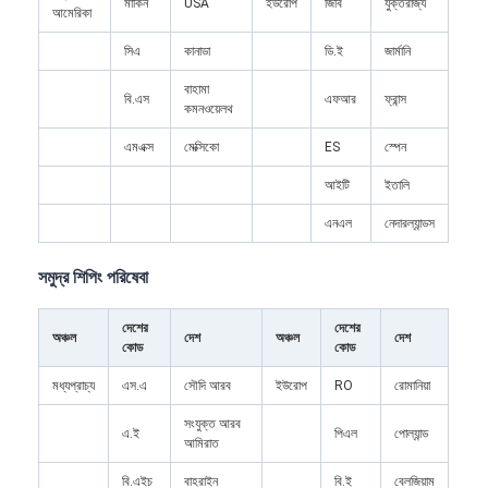
মার্কিন
USA
ইউরোপ
জিবি
যুক্তরাজ্য
আমেরিকা
সিএ
কানাডা
ডি.ই
জার্মানি
বাহামা
বি.এস
এফআর
ফ্রান্স
কমনওয়েলথ
এমএক্স
মেক্সিকো
ES
স্পেন
আইটি
ইতালি
এনএল
নেদারল্যান্ডস
সমুদ্র শিপিং পরিষেবা
দেশের
দেশের
অঞ্চল
দেশ
অঞ্চল
দেশ
কোড
কোড
বাড়ি
মধ্যপ্রাচ্য
এস.এ
সৌদি আরব
ইউরোপ
RO
রোমানিয়া
পণ্য
সংযুক্ত আরব
এ.ই
পিএল
পোল্যান্ড
আমিরাত
আমাদের সম্পর্কে
বি.এইচ
বাহরাইন
বি.ই
বেলজিয়াম