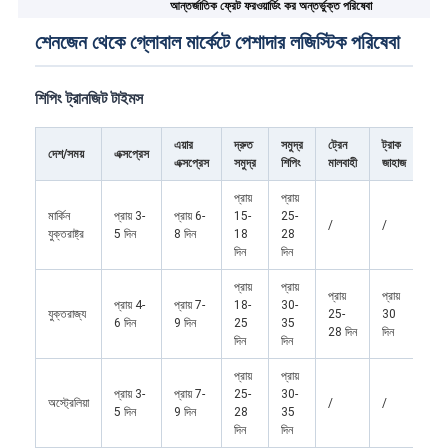
আন্তর্জাতিক ফ্রেট ফরওয়ার্ডিং কর অন্তর্ভুক্ত পরিষেবা
শেনজেন থেকে গ্লোবাল মার্কেটে পেশাদার লজিস্টিক পরিষেবা
শিপিং ট্রানজিট টাইমস
এয়ার
দ্রুত
সমুদ্র
ট্রেন
ট্রাক
দেশ/সময়
এক্সপ্রেস
এক্সপ্রেস
সমুদ্র
শিপিং
মালবাহী
জাহাজ
প্রায়
প্রায়
মার্কিন
প্রায় 3-
প্রায় 6-
15-
25-
/
/
যুক্তরাষ্ট্র
5 দিন
8 দিন
18
28
দিন
দিন
প্রায়
প্রায়
প্রায়
প্রায়
প্রায় 4-
প্রায় 7-
18-
30-
যুক্তরাজ্য
25-
30
6 দিন
9 দিন
25
35
28 দিন
দিন
দিন
দিন
প্রায়
প্রায়
প্রায় 3-
প্রায় 7-
25-
30-
অস্ট্রেলিয়া
/
/
5 দিন
9 দিন
28
35
দিন
দিন