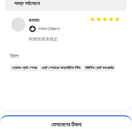
সমস্ত পর্যালোচনা
emin
সহায়ক (10w+)
时效快渠道稳定
ট্যাগ:
গ্লোবাল ফ্রেট স্পেডার
ফ্রেট স্পেডারের আন্তর্জাতিক শিপিং
লজিস্টিক ফ্রেট ফরওয়ার্ডার
যোগাযোগের ঠিকানা