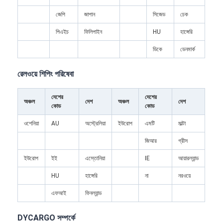
কারখানা ভ্রমণ
জেপি
জাপান
সিজেড
চেক
মান নিয়ন্ত্রণ
পিএইচ
ফিলিপাইন
HU
হাঙ্গেরি
ডিকে
ডেনমার্ক
আমাদের সাথে যোগাযোগ করুন
রেলওয়ে শিপিং পরিষেবা
এখন চ্যাট করুন
দেশের
দেশের
অঞ্চল
দেশ
অঞ্চল
দেশ
কোড
কোড
আন্তর্জাতিক মালবাহী ফরোয়ার্ড
ওশেনিয়া
AU
অস্ট্রেলিয়া
ইউরোপ
এমটি
মাল্টা
এয়ার ফ্রেট ফরওয়ার্ড
জিআর
গ্রীস
ইউরোপ
ইই
এস্তোনিয়া
IE
আয়ারল্যান্ড
সমুদ্রের মালবাহী
HU
হাঙ্গেরি
না
নরওয়ে
চীন থেকে ডিডিপি শিপিং
এফআই
ফিনল্যান্ড
এক্সপ্রেস শিপিং
DYCARGO সম্পর্কে