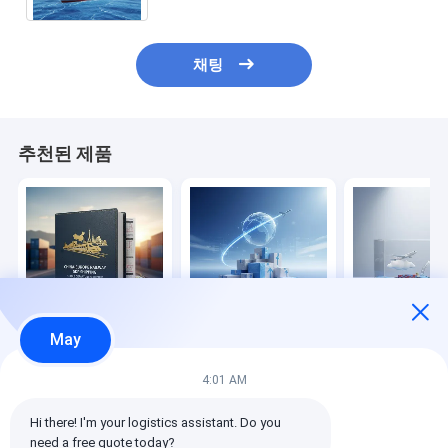
채팅
추천된 제품
May
중국-유럽 철도 DDP 선
국경 간 전자상거래 소
FBA 창고 인바
박 안정적인 출발 일정
형 소포를 위한 Fast
류 항공 및 해상 
Air 특수 라인
송
4:01 AM
최고의 가격
최고의 가격
최고의 
Hi there! I'm your logistics assistant. Do you 
need a free quote today?