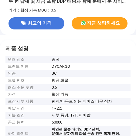
두 번 납세 및 세금 포함 DDP 배송과 함께 문에서 문 서비스
를 제공합니다.
가격：협상 가능
MOQ：0.5
최고의 가격
지금 챗팅하세요
제품 설명
원래 장소
중국
브랜드 이름
DYCARGO
인증
JC
모델 번호
항공 화물
최소 주문 수량
0.5
가격
협상 가능
포장 세부 사항
판지/나무로 되는 케이스 나무 상자
배달 시간
1~2일
지불 조건
서부 동맹, T/T, 페이팔
공급 능력
50000
,
셰인젠 물류 대리인 DDP 선박
하이 라이트:
,
문에서 문까지의 화물 운송 전면 복제 면허