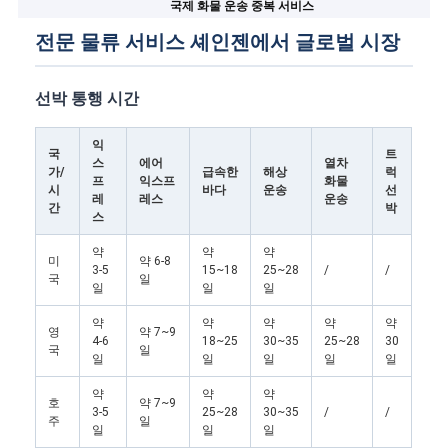
국제 화물 운송 중복 서비스
전문 물류 서비스 셰인젠에서 글로벌 시장
선박 통행 시간
익
국
트
스
에어
열차
가/
급속한
해상
럭
프
익스프
화물
시
바다
운송
선
레
레스
운송
간
박
스
약
약
약
미
약 6-8
3-5
15~18
25~28
/
/
국
일
일
일
일
약
약
약
약
약
영
약 7~9
4-6
18~25
30~35
25~28
30
국
일
일
일
일
일
일
약
약
약
호
약 7~9
3-5
25~28
30~35
/
/
주
일
일
일
일