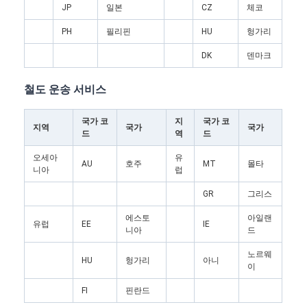
JP
일본
CZ
체코
공장 투어
PH
필리핀
HU
헝가리
품질 관리
DK
덴마크
연락처
철도 운송 서비스
지금 챗팅하세요
국가 코
지
국가 코
지역
국가
국가
드
역
드
오세아
유
국제 화물운송 포워드
AU
호주
MT
몰타
니아
럽
공기 운임 후불
GR
그리스
에스토
아일랜
해상운송
유럽
EE
IE
니아
드
중국에서 DDP 배송
노르웨
HU
헝가리
아니
이
선적을 나타내세요
FI
핀란드