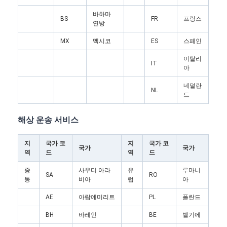
바하마
BS
FR
프랑스
연방
MX
멕시코
ES
스페인
이탈리
IT
아
네덜란
NL
드
해상 운송 서비스
지
국가 코
지
국가 코
국가
국가
역
드
역
드
홈
중
사우디 아라
유
루마니
SA
RO
동
비아
럽
아
제품 소개
AE
아랍에미리트
PL
폴란드
회사 소개
BH
바레인
BE
벨기에