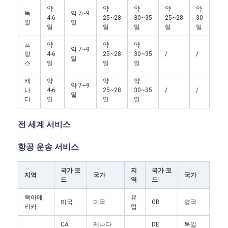
약
약
약
약
약
독
약 7~9
4-6
25~28
30~35
25~28
30
일
일
일
일
일
일
일
프
약
약
약
약 7~9
랑
4-6
25~28
30~35
/
/
일
스
일
일
일
캐
약
약
약
약 7~9
나
4-6
25~28
30~35
/
/
일
다
일
일
일
전 세계 서비스
항공 운송 서비스
국가 코
지
국가 코
지역
국가
국가
드
역
드
북아메
유
미국
미국
GB
영국
리카
럽
CA
캐나다
DE
독일