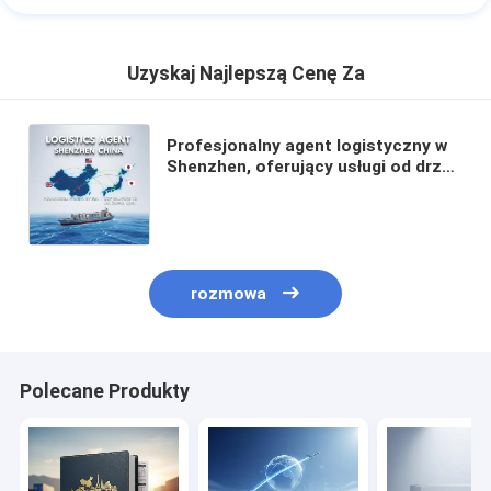
Uzyskaj Najlepszą Cenę Za
Profesjonalny agent logistyczny w
Shenzhen, oferujący usługi od drzwi
do drzwi z podwójnym
odprawianiem i wysyłką DDP z
podatkiem
rozmowa
Polecane Produkty