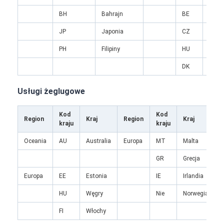
Wycieczka po fabryce
BH
Bahrajn
BE
Belgi
Kontrola jakości
JP
Japonia
CZ
Czec
PH
Filipiny
HU
Węgr
Skontaktuj się z nami
DK
Dani
Rozmawiaj teraz.
Usługi żeglugowe
Kod
Kod
Region
Kraj
Region
Kraj
Spedycja Międzynarodowa
kraju
kraju
Oceania
AU
Australia
Europa
MT
Malta
Spedycja lotnicza
GR
Grecja
Fracht morski
Europa
EE
Estonia
IE
Irlandia
Dostawa DDP z Chin
HU
Węgry
Nie
Norwegia
ekspresowa WYSYŁKA
FI
Włochy