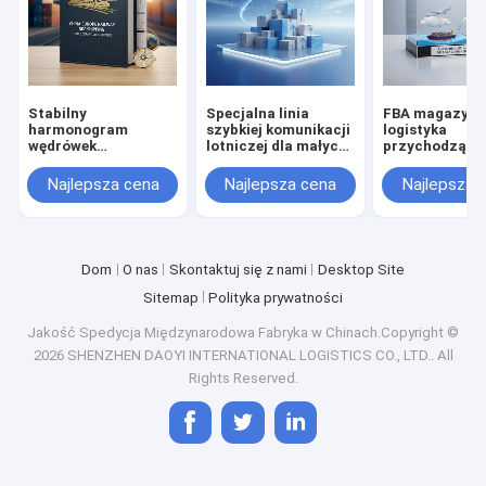
Stabilny
Specjalna linia
FBA magazyny
harmonogram
szybkiej komunikacji
logistyka
wędrówek
lotniczej dla małych
przychodząca
kolejowych DDP
paczek w
transport
transgranicznym
powietrzny i m
Najlepsza cena
Najlepsza cena
Najlepsza 
handlu
elektronicznym
Dom
O nas
Skontaktuj się z nami
Desktop Site
Sitemap
Polityka prywatności
Jakość
Spedycja Międzynarodowa
Fabryka w Chinach.Copyright ©
2026 SHENZHEN DAOYI INTERNATIONAL LOGISTICS CO., LTD.. All
Rights Reserved.