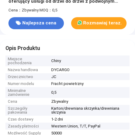
oferujący usługi od drzwi do drzwi z podwójnym
odprawianiem i wysyłką DDP z podatkiem
Cena：Zbywalny
MOQ：0,5
Najlepsza cena
Rozmawiaj teraz.
Opis Produktu
Miejsce
Chiny
pochodzenia
Nazwa handlowa
DYCARGO
Orzecznictwo
JC
Numer modelu
Fracht powietrzny
Minimalne
0,5
zamówienie
Cena
Zbywalny
Szczegóły
Karton/drewniana skrzynka/drewniana
pakowania
skrzynia
Czas dostawy
1-2 dni
Zasady płatności
Western Union, T/T, PayPal
Możliwość Supply
50000