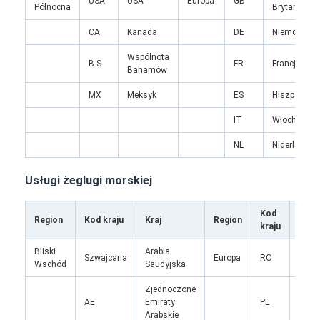
USA
USA
Europa
GB
Północna
Brytania
CA
Kanada
DE
Niemcy
Wspólnota
B.S.
FR
Francja
Bahamów
MX
Meksyk
ES
Hiszpania
IT
Włochy
NL
Niderlandy
Usługi żeglugi morskiej
Kod
Region
Kod kraju
Kraj
Region
Kraj
kraju
Dom
Bliski
Arabia
Szwajcaria
Europa
RO
Rumu
Wschód
Saudyjska
Produkty
Zjednoczone
O nas
AE
Emiraty
PL
Pols
Arabskie