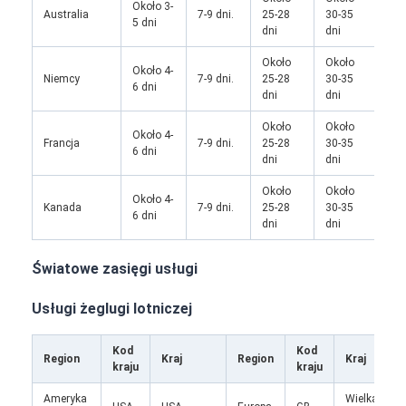
Około 3-
Australia
7-9 dni.
25-28
30-35
/
5 dni
dni
dni
Około
Około
Około 4-
Ok
Niemcy
7-9 dni.
25-28
30-35
6 dni
28
dni
dni
Około
Około
Około 4-
Francja
7-9 dni.
25-28
30-35
/
6 dni
dni
dni
Około
Około
Około 4-
Kanada
7-9 dni.
25-28
30-35
/
6 dni
dni
dni
Światowe zasięgi usługi
Usługi żeglugi lotniczej
Kod
Kod
Region
Kraj
Region
Kraj
kraju
kraju
Ameryka
Wielka