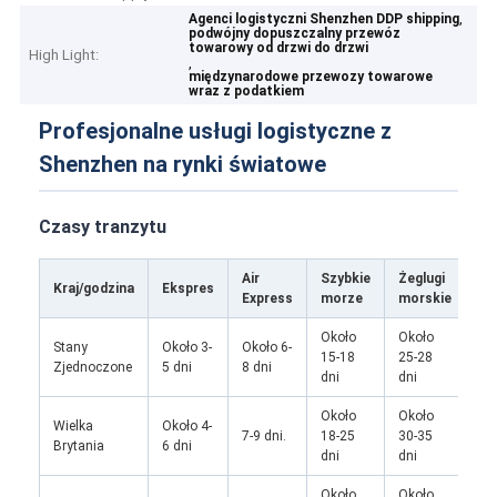
,
Agenci logistyczni Shenzhen DDP shipping
podwójny dopuszczalny przewóz
towarowy od drzwi do drzwi
High Light:
,
międzynarodowe przewozy towarowe
wraz z podatkiem
Profesjonalne usługi logistyczne z
Shenzhen na rynki światowe
Czasy tranzytu
Air
Szybkie
Żeglugi
Po
Kraj/godzina
Ekspres
Express
morze
morskie
to
Około
Około
Stany
Około 3-
Około 6-
15-18
25-28
/
Zjednoczone
5 dni
8 dni
dni
dni
Około
Około
Wielka
Około 4-
Ok
7-9 dni.
18-25
30-35
Brytania
6 dni
28
dni
dni
Około
Około