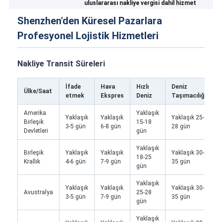
uluslararası nakliye vergisi dahil hizmet
Shenzhen'den Küresel Pazarlara
Profesyonel Lojistik Hizmetleri
Nakliye Transit Süreleri
İfade
Hava
Hızlı
Deniz
T
Ülke/Saat
etmek
Ekspres
Deniz
Taşımacılığı
T
Amerika
Yaklaşık
Yaklaşık
Yaklaşık
Yaklaşık 25-
Birleşik
15-18
/
3-5 gün
6-8 gün
28 gün
Devletleri
gün
Yaklaşık
Birleşik
Yaklaşık
Yaklaşık
Yaklaşık 30-
Y
18-25
Krallık
4-6 gün
7-9 gün
35 gün
2
gün
Yaklaşık
Yaklaşık
Yaklaşık
Yaklaşık 30-
Avustralya
25-28
/
3-5 gün
7-9 gün
35 gün
gün
Yaklaşık