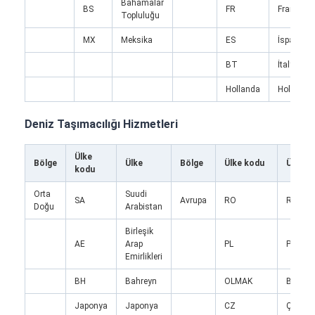
Bahamalar
BS
FR
Fransa
Topluluğu
MX
Meksika
ES
İspanya
BT
İtalya
Hollanda
Hollanda
Deniz Taşımacılığı Hizmetleri
Ülke
Bölge
Ülke
Bölge
Ülke kodu
Ülke
kodu
Orta
Suudi
SA
Avrupa
RO
Roman
Doğu
Arabistan
Birleşik
Ana sayfa
AE
Arap
PL
Polony
Emirlikleri
Ürünler
BH
Bahreyn
OLMAK
Belçika
Hakkımızda
Japonya
Japonya
CZ
Çek