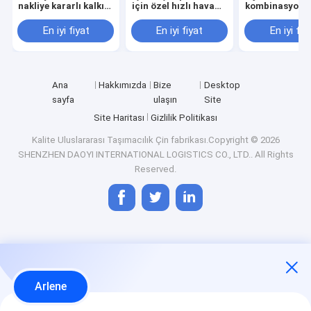
nakliye kararlı kalkış
için özel hızlı hava
kombinasyon
programı
hattı
taşımacılığı
En iyi fiyat
En iyi fiyat
En iyi fiy
Ana
Hakkımızda
Bize
Desktop
sayfa
ulaşın
Site
Site Haritası
Gizlilik Politikası
Kalite
Uluslararası Taşımacılık
Çin fabrikası.Copyright © 2026
SHENZHEN DAOYI INTERNATIONAL LOGISTICS CO., LTD.. All Rights
Reserved.
Arlene