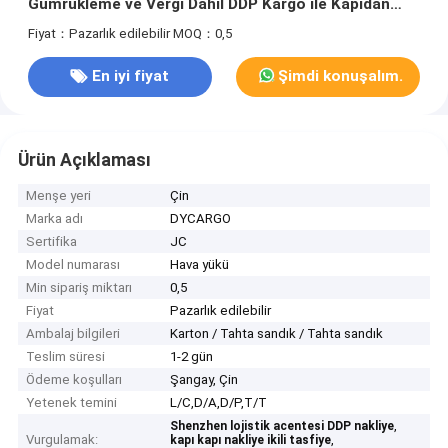
Gümrükleme ve Vergi Dahil DDP Kargo ile Kapıdan
Kapıya Hizmet Sunuyor
Fiyat：Pazarlık edilebilir
MOQ：0,5
En iyi fiyat
Şimdi konuşalım.
Ürün Açıklaması
Menşe yeri
Çin
Marka adı
DYCARGO
Sertifika
JC
Model numarası
Hava yükü
Min sipariş miktarı
0,5
Fiyat
Pazarlık edilebilir
Ambalaj bilgileri
Karton / Tahta sandık / Tahta sandık
Teslim süresi
1-2 gün
Ödeme koşulları
Şangay, Çin
Yetenek temini
L/C,D/A,D/P,T/T
,
Shenzhen lojistik acentesi DDP nakliye
Vurgulamak:
,
kapı kapı nakliye ikili tasfiye