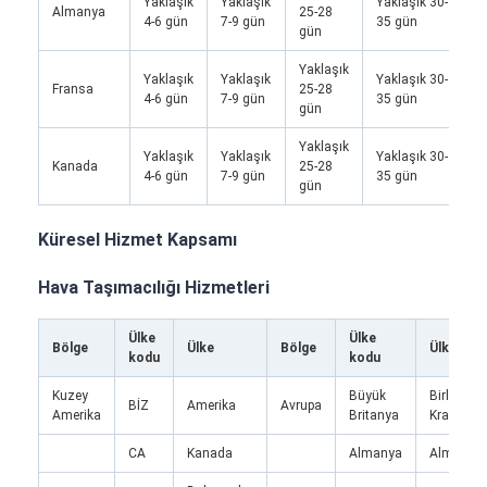
Yaklaşık
Yaklaşık
Yaklaşık 30-
Y
Almanya
25-28
4-6 gün
7-9 gün
35 gün
2
gün
Yaklaşık
Yaklaşık
Yaklaşık
Yaklaşık 30-
Fransa
25-28
/
4-6 gün
7-9 gün
35 gün
gün
Yaklaşık
Yaklaşık
Yaklaşık
Yaklaşık 30-
Kanada
25-28
/
4-6 gün
7-9 gün
35 gün
gün
Küresel Hizmet Kapsamı
Hava Taşımacılığı Hizmetleri
Ülke
Ülke
Bölge
Ülke
Bölge
Ülke
kodu
kodu
Kuzey
Büyük
Birleşik
BİZ
Amerika
Avrupa
Amerika
Britanya
Krallık
CA
Kanada
Almanya
Almanya