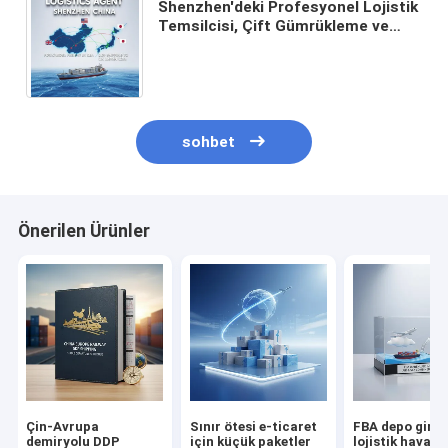
Shenzhen'deki Profesyonel Lojistik
Temsilcisi, Çift Gümrükleme ve
Vergi Dahil DDP Kargo ile Kapıdan
Kapıya Hizmet Sunuyor
sohbet
Önerilen Ürünler
Çin-Avrupa
Sınır ötesi e-ticaret
FBA depo giriş
demiryolu DDP
için küçük paketler
lojistik hava v