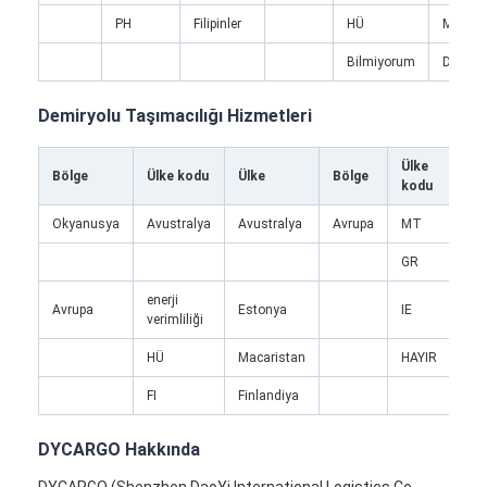
Fabrika turu
PH
Filipinler
HÜ
Macari
Bilmiyorum
Danima
Kalite kontrol
Demiryolu Taşımacılığı Hizmetleri
Bize ulaşın
Şimdi konuşalım.
Ülke
Bölge
Ülke kodu
Ülke
Bölge
Ülk
kodu
Okyanusya
Avustralya
Avustralya
Avrupa
MT
Mal
Uluslararası Taşımacılık
GR
Yun
enerji
Hava Kargo Taşımacılığı
Avrupa
Estonya
IE
İrl
verimliliği
Deniz yükü
HÜ
Macaristan
HAYIR
Nor
FI
Finlandiya
Çin'den DDP Nakliye
DYCARGO Hakkında
Ekspres kargo
DYCARGO (Shenzhen DaoYi International Logistics Co.,