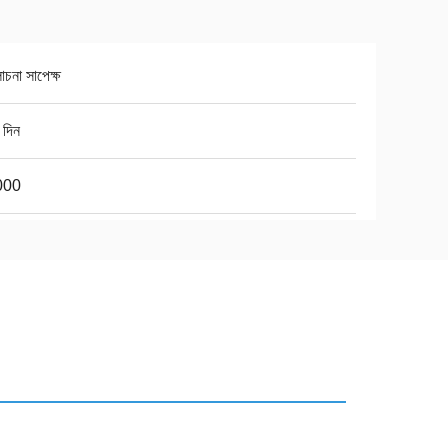
চনা সাপেক্ষ
 দিন
000