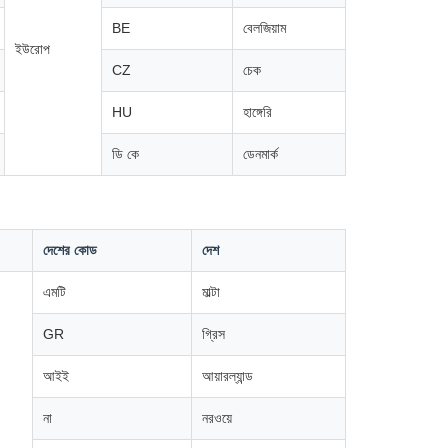
BE
বেলজিয়াম
ইউরোপ
CZ
চেক
HU
হাঙ্গেরি
ডি কে
ডেনমার্ক
দেশের কোড
দেশ
এমটি
মাল্টা
GR
গ্রিস
আইই
আয়ারল্যান্ড
না
নরওয়ে