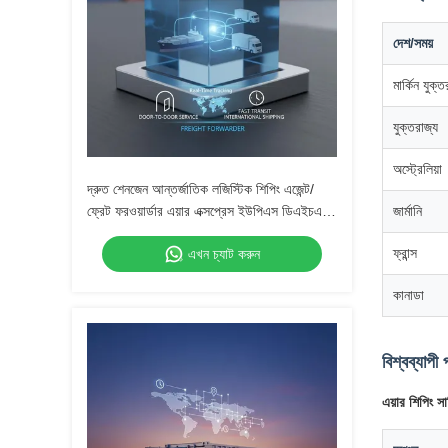
দেশ/সময়
মার্কিন যুক্তরা
যুক্তরাজ্য
অস্ট্রেলিয়া
দ্রুত শেনজেন আন্তর্জাতিক লজিস্টিক শিপিং এজেন্ট/
ফ্রেট ফরওয়ার্ডার এয়ার এক্সপ্রেস ইউপিএস ডিএইচএল
জার্মানি
ফেডেক্স দ্বারা চীন থেকে কানাডা
ফ্রান্স
এখন চ্যাট করুন
কানাডা
বিশ্বব্যাপী
এয়ার শিপিং স