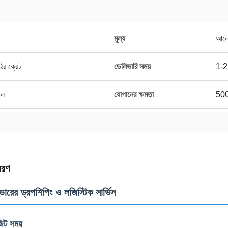
মূল্য
আলো
ের ক্রেট
ডেলিভারি সময়
1-2
াল
যোগানের ক্ষমতা
50
বরণ
েডারের ড্রপশিপিং ও লজিস্টিক সার্ভিস
জিট সময়