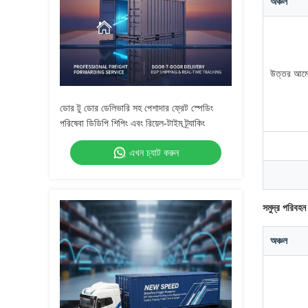
অঞ্চল
উত্তর আমে
ডোর টু ডোর ডেলিভারি সহ পেশাদার ফ্রেট স্পেডিং
পরিষেবা ডিডিপি শিপিং এবং রিয়েল-টাইম ট্র্যাকিং
এখন চ্যাট করুন
সমুদ্র পরিবহ
অঞ্চল