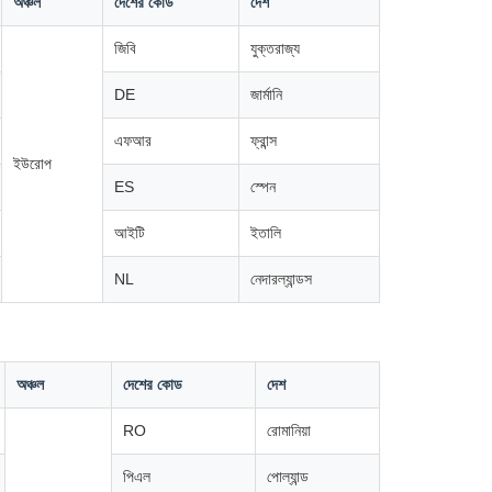
অঞ্চল
দেশের কোড
দেশ
জিবি
যুক্তরাজ্য
DE
জার্মানি
এফআর
ফ্রান্স
ইউরোপ
ES
স্পেন
আইটি
ইতালি
NL
নেদারল্যান্ডস
অঞ্চল
দেশের কোড
দেশ
RO
রোমানিয়া
পিএল
পোল্যান্ড