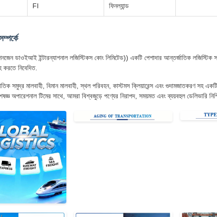
FI
ফিনল্যান্ড
ম্পর্কে
নজেন ডাওইআই ইন্টারন্যাশনাল লজিস্টিকস কোং লিমিটেড)) একটি পেশাদার আন্তর্জাতিক লজিস্টিক সরব
হ করতে নিবেদিত.
তিক সমুদ্র মালবাহী, বিমান মালবাহী, স্থল পরিবহন, কাস্টমস ক্লিয়ারেন্স এবং গুদামজাতকরণ সহ একটি
ষজ্ঞ অপারেশনাল টিমের সাথে, আমরা বিশ্বজুড়ে পণ্যের নিরাপদ, সময়মত এবং ব্যয়বহুল ডেলিভারি নিশ