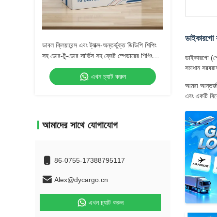
ডাইকারগো স
ডাবল ক্লিয়ারেন্স এবং ট্যাক্স-অন্তর্ভুক্ত ডিডিপি শিপিং
সহ ডোর-টু-ডোর সার্ভিস সহ ফ্রেট স্পেডারের শিপিং
ডাইকারগো (শে
এজেন্ট
সমাধান সরবরা
এখন চ্যাট করুন
আমরা আন্তর্জা
এবং একটি বিশে
আমাদের সাথে যোগাযোগ
86-0755-17388795117
Alex@dycargo.cn
এখন চ্যাট করুন