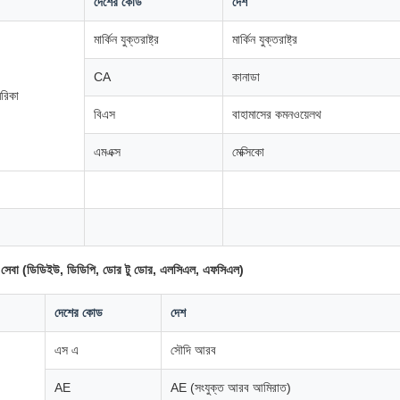
দেশের কোড
দেশ
মার্কিন যুক্তরাষ্ট্র
মার্কিন যুক্তরাষ্ট্র
CA
কানাডা
রিকা
বিএস
বাহামাসের কমনওয়েলথ
এমএক্স
মেক্সিকো
ন সেবা (ডিডিইউ, ডিডিপি, ডোর টু ডোর, এলসিএল, এফসিএল)
দেশের কোড
দেশ
এস এ
সৌদি আরব
AE
AE (সংযুক্ত আরব আমিরাত)