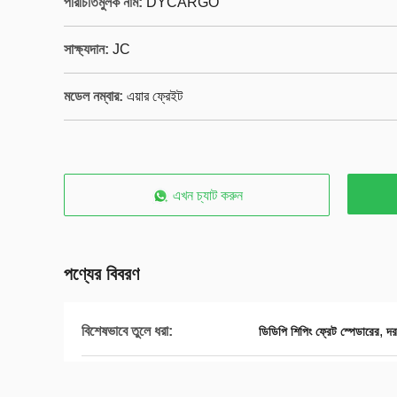
পরিচিতিমুলক নাম:
DYCARGO
সাক্ষ্যদান:
JC
মডেল নম্বার:
এয়ার ফ্রেইট
এখন চ্যাট করুন
পণ্যের বিবরণ
বিশেষভাবে তুলে ধরা:
,
ডিডিপি শিপিং ফ্রেট স্পেডারের
দর