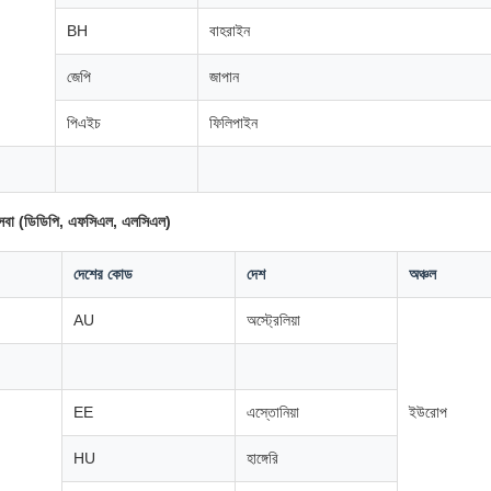
BH
বাহরাইন
জেপি
জাপান
পিএইচ
ফিলিপাইন
সেবা (ডিডিপি, এফসিএল, এলসিএল)
দেশের কোড
দেশ
অঞ্চল
AU
অস্ট্রেলিয়া
EE
এস্তোনিয়া
ইউরোপ
HU
হাঙ্গেরি