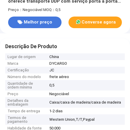
oferece transporte DDP com serviço porta a porta e
cobertura global
Preço：Negociável
MOQ：0,5
Melhor preço
Converse agora
Descrição De Produto
Lugar de origem
China
Marca
DYCARGO
Certificação
JC
Número do modelo
frete aéreo
Quantidade de
0,5
ordem mínima
Preço
Negociável
Detalhes da
Caixa/caixa de madeira/caixa de madeira
embalagem
Tempo de entrega
1-2 dias
Termos de
Western Union,T/T,Paypal
pagamento
Habilidade da fonte
50.000