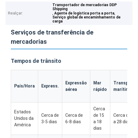
Transportador de mercadorias DDP
Shipping
Realçar:
,
,
Agente de logística porta a porta
Serviço global de encaminhamento de
carga
Serviços de transferência de
mercadorias
Tempos de trânsito
Expressão
Mar
Transporte
País/Hora
Express.
aérea
rápido
marítimo
Cerca
Estados
Cerca de
Cerca de
de 15
Cerca de 25
Unidos da
3-5 dias
6-8 dias
a 18
a 28 dias
América
dias