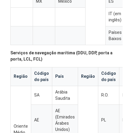
MX
México
ES
E
Fábrica
IT (em
It
Controle de Qualidade
inglês)
Fale Conosco
Países
P
Baixos
B
Converse agora
Serviços de navegação marítima (DDU, DDP, porta a
porta, LCL, FCL)
Frete internacional dianteiro
Código
Código
Região
País
Região
País
do país
do país
Frete de ar dianteiro
Arábia
SA
R.O.
Romé
frete marítimo
Saudita
Envio de DDP da China
AE
(Emirados
AE
PL
Polón
Árabes
transporte expresso
Oriente
Unidos)
Médio