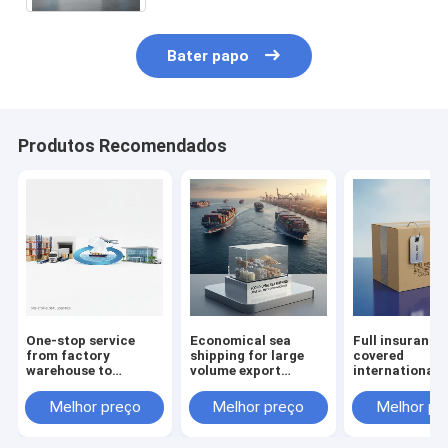
Bater papo
Produtos Recomendados
One-stop service
Economical sea
Full insurance
from factory
shipping for large
covered
warehouse to
volume export
international
overseas destination
commodities
shipping for c
safety
Melhor preço
Melhor preço
Melhor pr