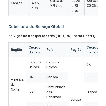
Cerca de
de 25
Cerca de
Canadá
4 a 6
7-9 dias
a 28
30-35 dias
dias
dias
Cobertura do Serviço Global
Serviços de transporte aéreo (DDU, DDP, porta a porta)
Código
Código
Região
País
Região
P
do país
do país
Estados
Estados
R
GB
Unidos
Unidos
U
CA
Canadá
DE
A
Casa
América
do
Comunidade
Norte
Produtos
BS
das
França
F
Bahamas
Europa
Quem Somos