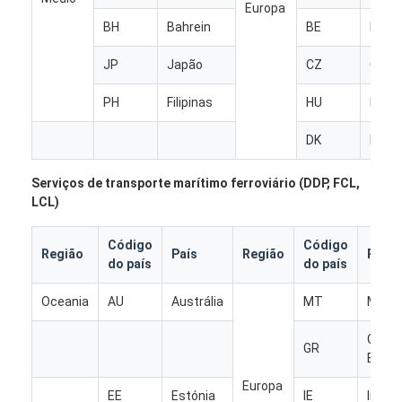
Europa
FRETE DE TRILHO
BH
Bahrein
BE
Bélgi
Navio para a Amazônia
JP
Japão
CZ
Chec
Transporte de mercadorias por caminhão
PH
Filipinas
HU
Hungr
Serviço de armazenagem
DK
Dina
Serviços de transporte marítimo ferroviário (DDP, FCL,
LCL)
Código
Código
Região
País
Região
País
do país
do país
Oceania
AU
Austrália
MT
Malta
Grã-
GR
Breta
Europa
EE
Estónia
IE
Irland