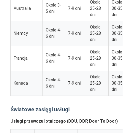
Około
Około
Około 3-
Australia
7-9 dni.
25-28
30-35
5 dni
dni
dni
Około
Około
Około 4-
Niemcy
7-9 dni.
25-28
30-35
6 dni
dni
dni
Około
Około
Około 4-
Francja
7-9 dni.
25-28
30-35
6 dni
dni
dni
Około
Około
Około 4-
Kanada
7-9 dni.
25-28
30-35
6 dni
dni
dni
Światowe zasięgi usługi
Usługi przewozu lotniczego (DDU, DDP, Door To Door)