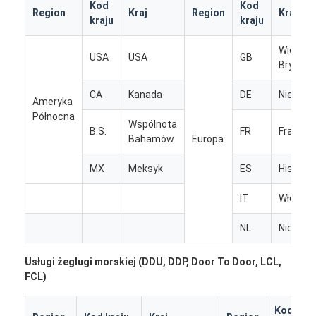
Kod
Kod
Region
Kraj
Region
Kraj
kraju
kraju
Wielka
USA
USA
GB
Brytani
CA
Kanada
DE
Niemcy
Ameryka
Północna
Wspólnota
B.S.
FR
Francja
Bahamów
Europa
MX
Meksyk
ES
Hiszpan
IT
Włochy
NL
Niderla
Dom
Usługi żeglugi morskiej (DDU, DDP, Door To Door, LCL,
Produkty
FCL)
O nas
Kod