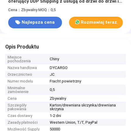
oferujący DDP Shipping z usługą od drzwi do drzwi i
globalnym zasięgiem
Cena：Zbywalny
MOQ：0,5
Najlepsza cena
Rozmawiaj teraz.
Opis Produktu
Miejsce
Chiny
pochodzenia
Nazwa handlowa
DYCARGO
Orzecznictwo
JC
Numer modelu
Fracht powietrzny
Minimalne
0,5
zamówienie
Cena
Zbywalny
Szczegóły
Karton/drewniana skrzynka/drewniana
pakowania
skrzynia
Czas dostawy
1-2 dni
Zasady płatności
Western Union, T/T, PayPal
Możliwość Supply
50000