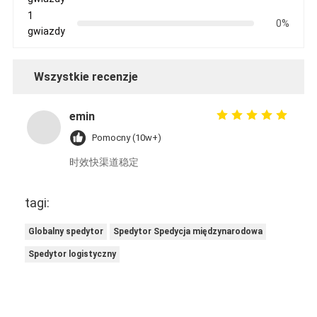
1
0%
gwiazdy
Wszystkie recenzje
emin
Pomocny (10w+)
时效快渠道稳定
tagi:
Globalny spedytor
Spedytor Spedycja międzynarodowa
Spedytor logistyczny