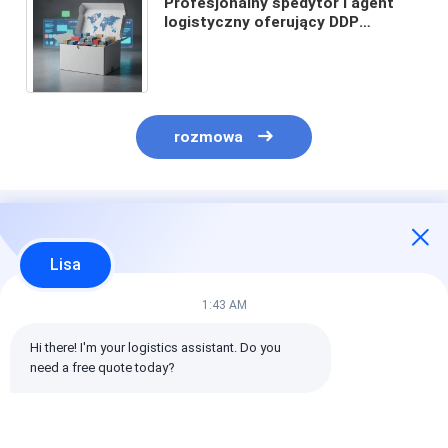
Profesjonalny spedytor i agent
logistyczny oferujący DDP
Shipping z usługą od drzwi do
drzwi i globalnym zasięgiem
rozmowa
Polecane Produkty
Lisa
1:43 AM
Hi there! I'm your logistics assistant. Do you 
need a free quote today?
One-stop service
Economical sea
Full insurance
from factory
shipping for large
covered