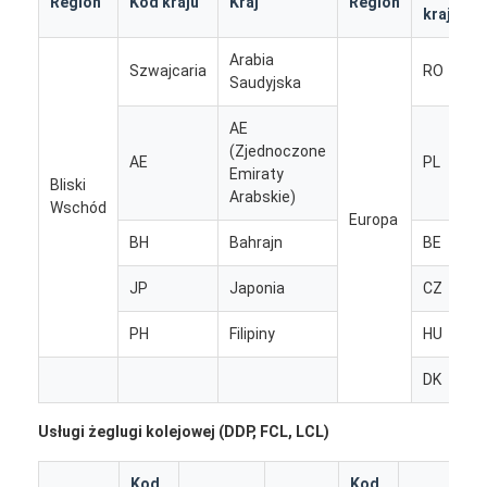
Region
Kod kraju
Kraj
Region
kraju
Wycieczka po fabryce
Arabia
Kontrola jakości
Szwajcaria
RO
Saudyjska
Skontaktuj się z nami
AE
(Zjednoczone
AE
PL
Rozmawiaj teraz.
Emiraty
Bliski
Arabskie)
Wschód
Europa
BH
Bahrajn
BE
Spedycja Międzynarodowa
JP
Japonia
CZ
Spedycja lotnicza
PH
Filipiny
HU
Fracht morski
DK
Dostawa DDP z Chin
Usługi żeglugi kolejowej (DDP, FCL, LCL)
ekspresowa WYSYŁKA
Kod
Kod