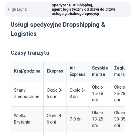
,
Spedytor DDP Shipping
High Light:
,
agent logistyczny od drzwi do drzwi
usługa globalnego spedycji
Usługi spedycyjne Dropshipping &
Logistics
Czasy tranzytu
Air
Szybkie
Żeglugi
Kraj/godzina
Ekspres
Express
morze
morskie
Około
Około
Stany
Około 3-
Około 6-
15-18
25-28
Zjednoczone
5 dni
8 dni
dni
dni
Około
Około
Wielka
Około 4-
7-9 dni.
18-25
30-35
Brytania
6 dni
dni
dni