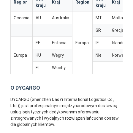
Region
Kraj
Region
Kraj
Transport kolejowy
kraju
kraju
Wyślij do Amazonu
Oceania
AU
Australia
MT
Malta
Transport ciężarowy
GR
Grecja
EE
Estonia
Europa
IE
Irlandia
Usługa magazynowania
Europa
HU
Węgry
Nie
Norwegia
FI
Włochy
O DYCARGO
DYCARGO (Shenzhen DaoYi International Logistics Co.,
Ltd.)) jest profesjonalnym międzynarodowym dostawcą
usług logistycznych dedykowanym oferowaniu
zintegrowanych i wydajnych rozwiązań łańcucha dostaw
dla globalnych klientów.