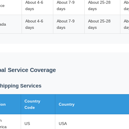
About 4-6
About 7-9
About 25-28
Ab
nce
days
days
days
da
About 4-6
About 7-9
About 25-28
Ab
ada
days
days
days
da
al Service Coverage
Shipping Services
Country
ion
Country
Code
h
US
USA
rica