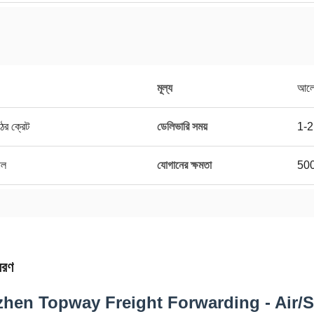
মূল্য
আলো
ের ক্রেট
ডেলিভারি সময়
1-2
াল
যোগানের ক্ষমতা
50
বরণ
hen Topway Freight Forwarding - Air/