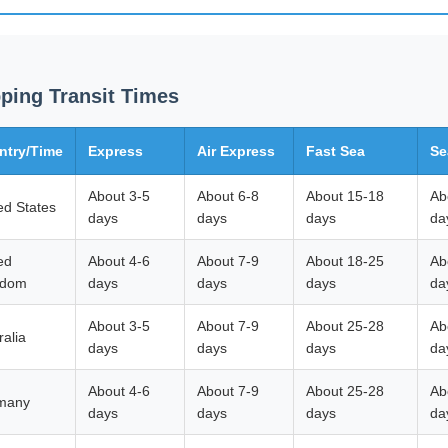
ping Transit Times
ntry/Time
Express
Air Express
Fast Sea
Se
About 3-5
About 6-8
About 15-18
Ab
ed States
days
days
days
da
ed
About 4-6
About 7-9
About 18-25
Ab
gdom
days
days
days
da
About 3-5
About 7-9
About 25-28
Ab
ralia
days
days
days
da
About 4-6
About 7-9
About 25-28
Ab
many
days
days
days
da