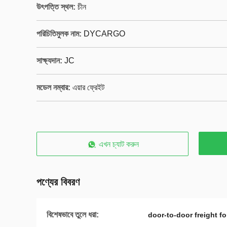
উৎপত্তি স্থল:
চীন
পরিচিতিমুলক নাম:
DYCARGO
সাক্ষ্যদান:
JC
মডেল নম্বার:
এয়ার ফ্রেইট
এখন চ্যাট করুন
পণ্যের বিবরণ
বিশেষভাবে তুলে ধরা:
door-to-door freight f