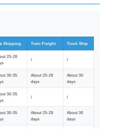
a Shipping
Train Freight
Truck Ship
out 25-28
/
/
ys
out 30-35
About 25-28
About 30
ys
days
days
out 30-35
/
/
ys
out 30-35
About 25-28
About 30
ys
days
days