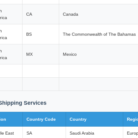
h
CA
Canada
rica
h
BS
The Commonwealth of The Bahamas
rica
h
MX
Mexico
rica
Shipping Services
ion
Country Code
Country
Regi
le East
SA
Saudi Arabia
Euro