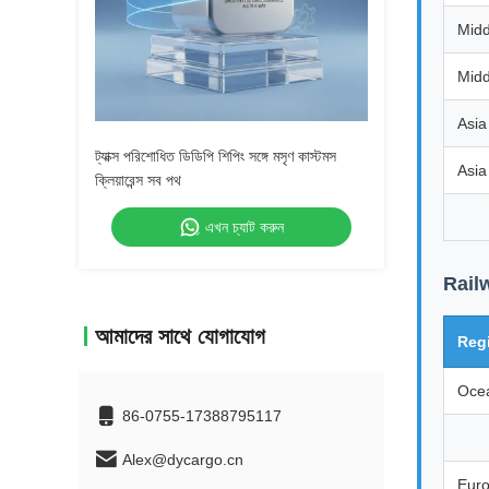
Midd
Midd
Asia
ট্যাক্স পরিশোধিত ডিডিপি শিপিং সঙ্গে মসৃণ কাস্টমস
Asia
ক্লিয়ারেন্স সব পথ
এখন চ্যাট করুন
Rail
আমাদের সাথে যোগাযোগ
Reg
Oce
86-0755-17388795117
Alex@dycargo.cn
Eur