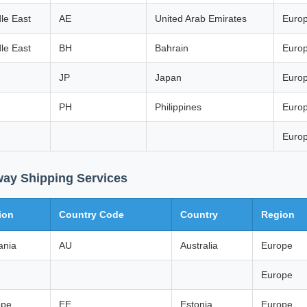
le East
AE
United Arab Emirates
Euro
le East
BH
Bahrain
Euro
JP
Japan
Euro
PH
Philippines
Euro
Euro
way Shipping Services
ion
Country Code
Country
Region
ania
AU
Australia
Europe
Europe
ope
EE
Estonia
Europe