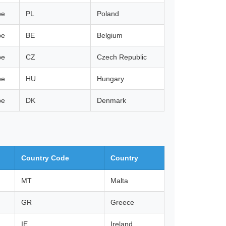
pe
PL
Poland
pe
BE
Belgium
pe
CZ
Czech Republic
pe
HU
Hungary
pe
DK
Denmark
Country Code
Country
MT
Malta
GR
Greece
IE
Ireland