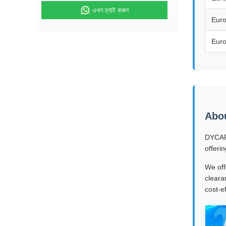
এখন চ্যাট করুন
Eur
Eur
Abo
DYCARG
offeri
We off
cleara
cost-e