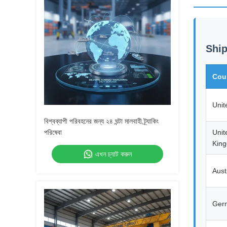
Ship
Cou
Unit
বিশ্বব্যাপী পরিবহনের জন্য ২৪ ঘন্টা মালবাহী ট্র্যাকিং
পরিষেবা
Unit
Kin
এখন চ্যাট করুন
Aust
Ger