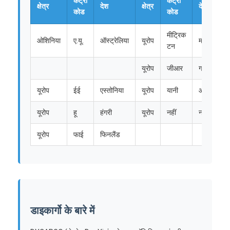
कंट्री
कंट्री
क्षेत्र
देश
क्षेत्र
देश
कोड
कोड
मीट्रिक
ओशिनिया
ए.यू.
ऑस्ट्रेलिया
यूरोप
माल्टा
टन
यूरोप
जीआर
ग्रीस
यूरोप
ईई
एस्तोनिया
यूरोप
यानी
आयरलैंड
यूरोप
हू
हंगरी
यूरोप
नहीं
नॉर्वे
यूरोप
फाई
फिनलैंड
डाइकार्गो के बारे में