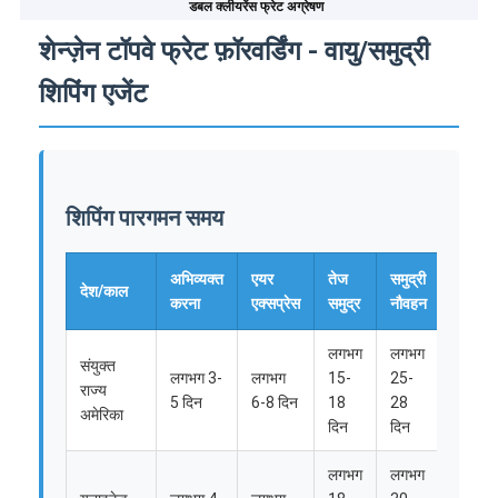
डबल क्लीयरेंस फ्रेट अग्रेषण
शेन्ज़ेन टॉपवे फ्रेट फ़ॉरवर्डिंग - वायु/समुद्री
शिपिंग एजेंट
शिपिंग पारगमन समय
अभिव्यक्त
एयर
तेज
समुद्री
रेल
देश/काल
करना
एक्सप्रेस
समुद्र
नौवहन
भाड़ा
लगभग
लगभग
संयुक्त
लगभग 3-
लगभग
15-
25-
राज्य
/
5 दिन
6-8 दिन
18
28
अमेरिका
दिन
दिन
लगभग
लगभग
लगभग