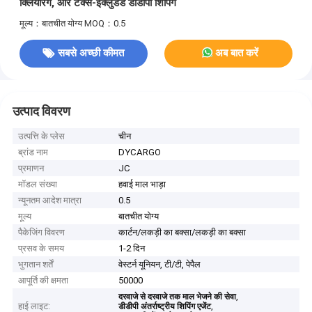
क्लियरिंग, और टैक्स-इंक्लुडेड डीडीपी शिपिंग
मूल्य：बातचीत योग्य
MOQ：0.5
सबसे अच्छी कीमत
अब बात करें
उत्पाद विवरण
उत्पत्ति के प्लेस
चीन
ब्रांड नाम
DYCARGO
प्रमाणन
JC
मॉडल संख्या
हवाई माल भाड़ा
न्यूनतम आदेश मात्रा
0.5
मूल्य
बातचीत योग्य
पैकेजिंग विवरण
कार्टन/लकड़ी का बक्सा/लकड़ी का बक्सा
प्रसव के समय
1-2 दिन
भुगतान शर्तें
वेस्टर्न यूनियन, टी/टी, पेपैल
आपूर्ति की क्षमता
50000
,
दरवाजे से दरवाजे तक माल भेजने की सेवा
हाई लाइट:
,
डीडीपी अंतर्राष्ट्रीय शिपिंग एजेंट