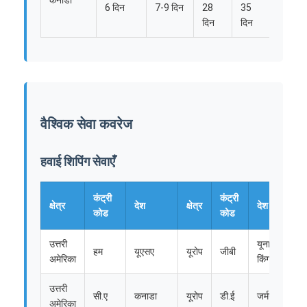
6 दिन
7-9 दिन
28
35
दिन
दिन
वैश्विक सेवा कवरेज
हवाई शिपिंग सेवाएँ
कंट्री
कंट्री
क्षेत्र
देश
क्षेत्र
देश
कोड
कोड
होम
उत्तरी
यूनाइटेड
हम
यूएसए
यूरोप
जीबी
उत्पाद
अमेरिका
किंगडम
उत्तरी
हमारे बारे में
सी.ए
कनाडा
यूरोप
डी.ई
जर्मनी
अमेरिका