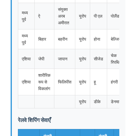
रेल माल भाड़ा
संयुक्त
मध्य
ऐ
अरब
यूरोप
पी एल
पोलैंड
अमेज़ॅन को भेजें
पूर्व
अमीरात
ट्रक माल ढुलाई
मध्य
बिहार
बहरीन
यूरोप
होना
बेल्जियम
पूर्व
गोदाम सेवा
चेक
एशिया
जेपी
जापान
यूरोप
सीजेड
रिपब्लिक
शारीरिक
एशिया
रूप से
फिलिपींस
यूरोप
हू
हंगरी
विकलांग
यूरोप
डीके
डेनमार्क
रेलवे शिपिंग सेवाएँ