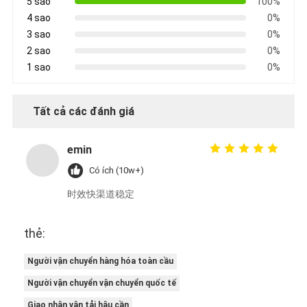
5 sao
100%
4 sao
0%
3 sao
0%
2 sao
0%
1 sao
0%
Tất cả các đánh giá
emin
Có ích (10w+)
时效快渠道稳定
thẻ:
Người vận chuyển hàng hóa toàn cầu
Người vận chuyển vận chuyển quốc tế
Giao nhận vận tải hậu cần