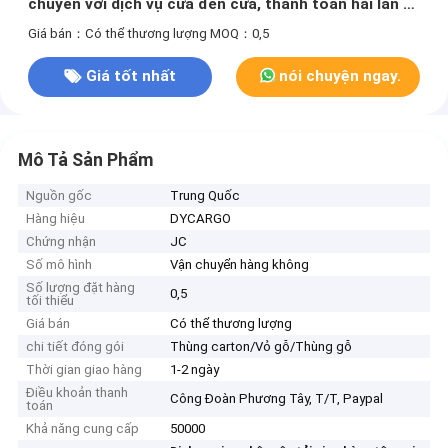
chuyển với dịch vụ cửa đến cửa, thanh toán hai lần và
vận chuyển DDP bao gồm thuế
Giá bán：Có thể thương lượng
MOQ：0,5
Giá tốt nhất
nói chuyện ngay.
Mô Tả Sản Phẩm
Nguồn gốc
Trung Quốc
Hàng hiệu
DYCARGO
Chứng nhận
JC
Số mô hình
Vận chuyển hàng không
Số lượng đặt hàng
0,5
tối thiểu
Giá bán
Có thể thương lượng
chi tiết đóng gói
Thùng carton/Vỏ gỗ/Thùng gỗ
Thời gian giao hàng
1-2 ngày
Điều khoản thanh
Công Đoàn Phương Tây, T/T, Paypal
toán
Khả năng cung cấp
50000