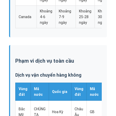
Khoảng
Khoảng
Khoảng
Khoảng
Canada
4-6
7-9
25-28
30-35
ngày
ngày
ngày
ngày
Phạm vi dịch vụ toàn cầu
Dịch vụ vận chuyển hàng không
Nhà
Vùng
Mã
Vùng
Mã
Quốc
Quốc gia
đất
nước
đất
nước
gia
Sản phẩm
Vươn
Bắc
CHÚNG
Châu
Về chúng tôi
Hoa Kỳ
GB
quốc
Mỹ
TA
Âu