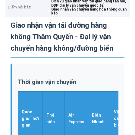
,
Dịch vụ giao nhận vận tải giao hàng tận nơi
,
DDP đại lý vận chuyển quốc tế
Điểm nổi bật:
Giao nhận vận chuyển hàng hóa thông quan
kép
Giao nhận vận tải đường hàng
không Thâm Quyến - Đại lý vận
chuyển hàng không/đường biển
Thời gian vận chuyển
Quốc
Vận tải
Thể
Air
Biển
gia/Thời
đường
hiện
Express
Nhanh
gian
biển