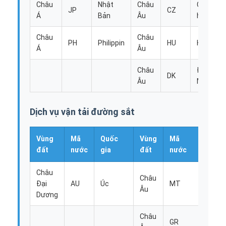
Châu
Nhật
Châu
Cộng
JP
CZ
Á
Bản
Âu
hòa Séc
Châu
Châu
PH
Philippin
HU
Hungary
Á
Âu
Châu
Đan
DK
Âu
Mạch
Dịch vụ vận tải đường sắt
Vùng
Mã
Quốc
Vùng
Mã
Quốc
đất
nước
gia
đất
nước
gia
Châu
Châu
Đại
AU
Úc
MT
Malta
Âu
Dương
Châu
GR
Hy Lạ