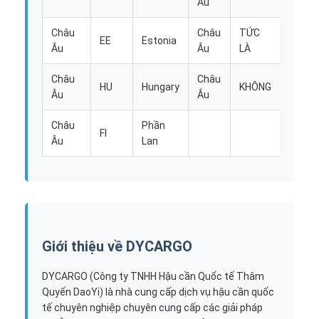
Âu
Châu
Châu
TỨC
EE
Estonia
Irelan
Âu
Âu
LÀ
Châu
Châu
HU
Hungary
KHÔNG
Na Uy
Âu
Âu
Châu
Phần
FI
Âu
Lan
Giới thiệu về DYCARGO
DYCARGO (Công ty TNHH Hậu cần Quốc tế Thâm
Quyến DaoYi) là nhà cung cấp dịch vụ hậu cần quốc
tế chuyên nghiệp chuyên cung cấp các giải pháp