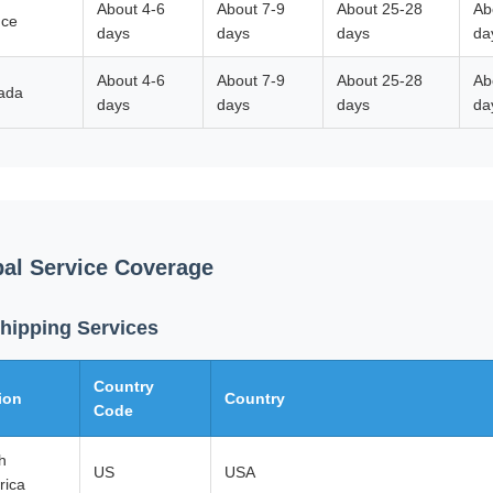
About 4-6
About 7-9
About 25-28
Ab
nce
days
days
days
da
About 4-6
About 7-9
About 25-28
Ab
ada
days
days
days
da
al Service Coverage
Shipping Services
Country
ion
Country
Code
h
US
USA
rica