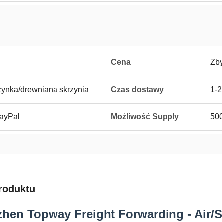
Cena
Zb
zynka/drewniana skrzynia
Czas dostawy
1-2
PayPal
Możliwość Supply
50
roduktu
hen Topway Freight Forwarding - Air/