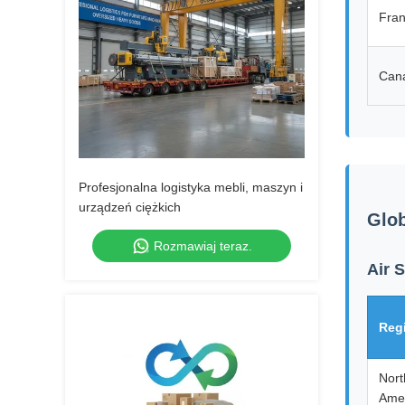
Fra
Can
Profesjonalna logistyka mebli, maszyn i
urządzeń ciężkich
Glob
Rozmawiaj teraz.
Air 
Reg
Nort
Ame