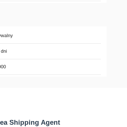
ywalny
 dni
000
Sea Shipping Agent