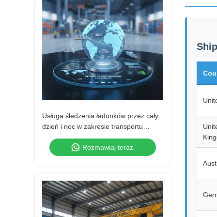
Ship
Cou
Unit
Usługa śledzenia ładunków przez cały
dzień i noc w zakresie transportu
Unit
światowego
Kin
Rozmawiaj teraz.
Aust
Ger