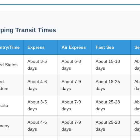
ping Transit Times
ntry/Time
Express
Air Express
Fast Sea
Se
About 3-5
About 6-8
About 15-18
Ab
ed States
days
days
days
da
ed
About 4-6
About 7-9
About 18-25
Ab
gdom
days
days
days
da
About 3-5
About 7-9
About 25-28
Ab
ralia
days
days
days
da
About 4-6
About 7-9
About 25-28
Ab
many
days
days
days
da