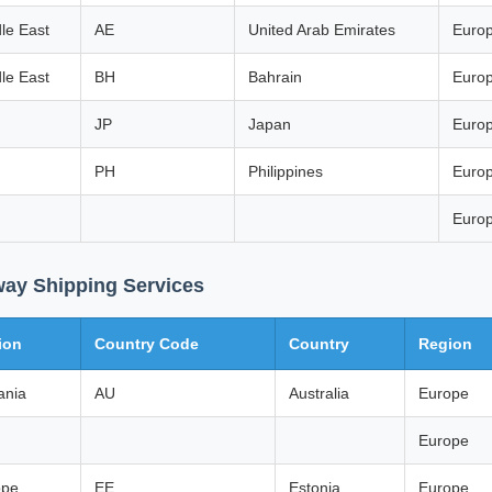
le East
AE
United Arab Emirates
Euro
le East
BH
Bahrain
Euro
JP
Japan
Euro
PH
Philippines
Euro
Euro
way Shipping Services
ion
Country Code
Country
Region
ania
AU
Australia
Europe
Europe
ope
EE
Estonia
Europe