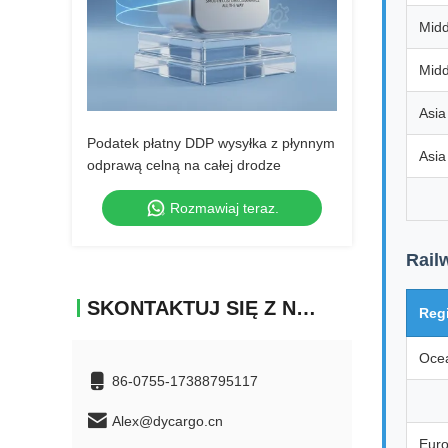
Midd
Midd
Asia
Podatek płatny DDP wysyłka z płynnym
Asia
odprawą celną na całej drodze
Rozmawiaj teraz.
Rail
SKONTAKTUJ SIĘ Z NAMI
Reg
Oce
86-0755-17388795117
Alex@dycargo.cn
Eur