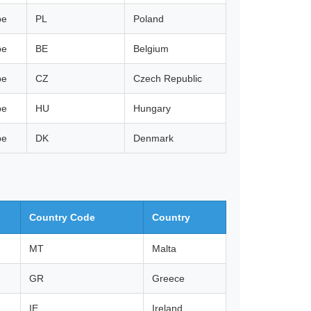
pe
PL
Poland
pe
BE
Belgium
pe
CZ
Czech Republic
pe
HU
Hungary
pe
DK
Denmark
Country Code
Country
MT
Malta
GR
Greece
IE
Ireland