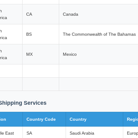
h
CA
Canada
rica
h
BS
The Commonwealth of The Bahamas
rica
h
MX
Mexico
rica
Shipping Services
ion
Country Code
Country
Regi
le East
SA
Saudi Arabia
Euro