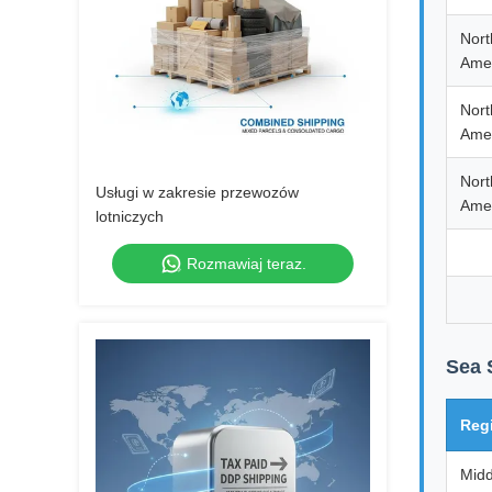
Nort
Ame
Nort
Ame
Nort
Usługi w zakresie przewozów
Ame
lotniczych
Rozmawiaj teraz.
Sea 
Reg
Midd