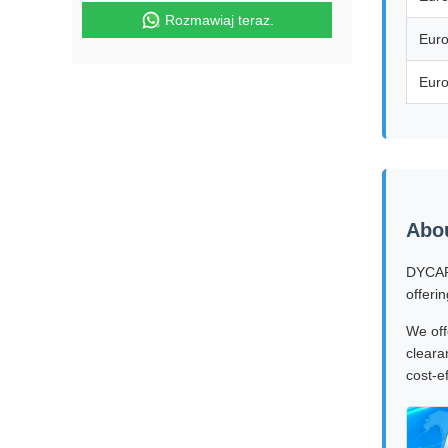
Rozmawiaj teraz.
Eur
Eur
Abo
DYCARG
offeri
We off
cleara
cost-e