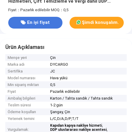
Hizmetleri, Çift Temizleme ve Vergi dahil DDP
Nakliye
Fiyat：Pazarlık edilebilir
MOQ：0,5
En iyi fiyat
Şimdi konuşalım.
Ürün Açıklaması
Menşe yeri
Çin
Marka adı
DYCARGO
Sertifika
JC
Model numarası
Hava yükü
Min sipariş miktarı
0,5
Fiyat
Pazarlık edilebilir
Ambalaj bilgileri
Karton / Tahta sandık / Tahta sandık
Teslim süresi
1-2 gün
Ödeme koşulları
Şangay, Çin
Yetenek temini
L/C,D/A,D/P,T/T
,
Kapıdan kapıya nakliye hizmeti
Vurgulamak:
,
DDP uluslararası nakliye acentesi