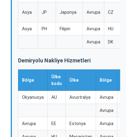
Demiryolu Taşımacılığı
Çek
Asya
JP
Japonya
Avrupa
CZ
Cumhu
Amazon'a Gönder
Asya
PH
Filipin
Avrupa
HU
Maca
Kamyon Taşımacılığı
Avrupa
DK
Dani
Depolama hizmeti
Demiryolu Nakliye Hizmetleri
Ülke
Ülke
Bölge
Ülke
Bölge
kodu
kodu
Okyanusya
AU
Avustralya
Avrupa
MT
Avrupa
GR
Avrupa
EE
Estonya
Avrupa
IE
Avrupa
HU
Macaristan
Avrupa
Hayır