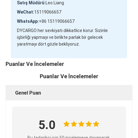
Satış Müdürü:
Leo Liang
WeChat:
15119066657
WhatsApp:
+86 15119066657
DYCARGO her sevkiyatı dikkatlice korur. Sizinle
işbirliği yapmayı ve birlikte parlak bir gelecek
yaratmayı dört gözle bekliyoruz.
Puanlar Ve İncelemeler
Puanlar Ve İncelemeler
Genel Puan
5.0
Bu tedarikçi için 50 incelemeye dayanarak.