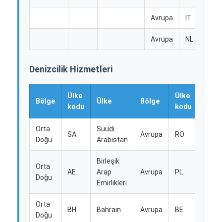
Fabrika turu
Avrupa
İT
İt
Kalite kontrol
Avrupa
NL
Ho
Bize ulaşın
Denizcilik Hizmetleri
Şimdi konuşalım.
Ülke
Ülke
Bölge
Ülke
Bölge
Ülke
kodu
kodu
Uluslararası Taşımacılık
Orta
Suudi
SA
Avrupa
RO
Roma
Doğu
Arabistan
Hava Kargo Taşımacılığı
Birleşik
Deniz yükü
Orta
AE
Arap
Avrupa
PL
Polo
Doğu
Emirlikleri
Çin'den DDP Nakliye
Orta
Ekspres kargo
BH
Bahrain
Avrupa
BE
Belçi
Doğu