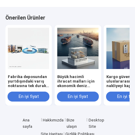
Önerilen Ürünler
Fabrika deposundan
Büyük hacimli
Kargo güvenliği
yurtdışındaki varış
ihracat malları için
uluslararası
noktasına tek duraklı
ekonomik deniz
nakliyeyi kaps
hizmet
taşımacılığı
tam sigorta
En iyi fiyat
En iyi fiyat
En iyi fiy
Ana
Hakkımızda
Bize
Desktop
sayfa
ulaşın
Site
Site Haritası
Gizlilik Politikası