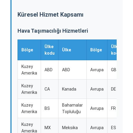
Küresel Hizmet Kapsamı
Hava Taşımacılığı Hizmetleri
Ülke
Ülke
Bölge
Ülke
Bölge
Ü
kodu
kodu
Kuzey
Bi
ABD
ABD
Avrupa
GB
Amerika
Kr
Kuzey
CA
Kanada
Avrupa
DE
A
Amerika
Ana sayfa
Kuzey
Bahamalar
BS
Avrupa
FR
Fr
Amerika
Topluluğu
Ürünler
Kuzey
Hakkımızda
MX
Meksika
Avrupa
ES
İs
Amerika