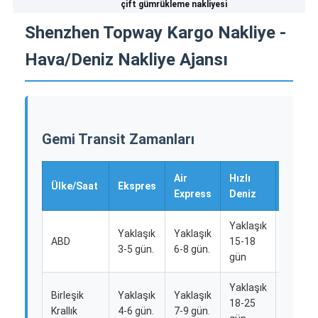
çift gümrükleme nakliyesi
Shenzhen Topway Kargo Nakliye -
Hava/Deniz Nakliye Ajansı
Gemi Transit Zamanları
Air
Hızlı
Deniz
Ülke/Saat
Ekspres
Express
Deniz
Taşıma
Yaklaşık
Yaklaşık
Yaklaşık
Yaklaşı
ABD
15-18
3-5 gün.
6-8 gün.
28 gün
gün
Yaklaşık
Birleşik
Yaklaşık
Yaklaşık
Yaklaşı
18-25
Krallık
4-6 gün.
7-9 gün.
35 gün