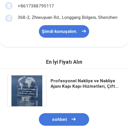
+8617388795117
368-2, Zhiwuyuan Rd., Longgang Bölgesi, Shenzhen
Şimdi konuşalım.
En İyi Fiyatı Alın
Profesyonel Nakliye ve Nakliye
Ajanı Kapı Kapı Hizmetleri, Çift
Temizleme ve Vergi dahil DDP
Nakliye
sohbet