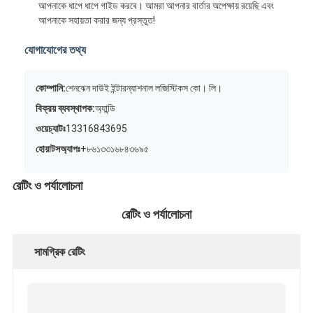
আপনাকে ধাপে ধাপে গাইড করবে। আমরা আপনার বার্তার অপেক্ষায় রয়েছি এবং
আপনাকে সহায়তা করার জন্য প্রস্তুত!
যোগাযোগের তথ্য
কোম্পানি:
শেনঝেন দাউই ইন্টারন্যাশনাল লজিস্টিকস কো। লি।
বিক্রয় ব্যবস্থাপক:
অ্যান্ডি
ওয়েচ্যাটঃ
13316843695
হোয়াটসঅ্যাপঃ
+৮৬১৩৩১৬৮৪৩৬৯৫
রেটিং ও পর্যালোচনা
রেটিং ও পর্যালোচনা
সামগ্রিক রেটিং