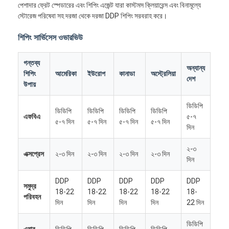
পেশাদার ফ্রেট স্পেডারের এবং শিপিং এজেন্ট যারা কাস্টমস ক্লিয়ারেন্স এবং বিনামূল্যে
স্টোরেজ পরিষেবা সহ দরজা থেকে দরজা DDP শিপিং সরবরাহ করে।
শিপিং সার্ভিসেস ওভারভিউ
গন্তব্য
অন্যান্য
শিপিং
আমেরিকা
ইউরোপ
কানাডা
অস্ট্রেলিয়া
দেশ
উপায়
ডিডিপি
ডিডিপি
ডিডিপি
ডিডিপি
ডিডিপি
এফবিএ
৫-৭
৫-৭ দিন
৫-৭ দিন
৫-৭ দিন
৫-৭ দিন
দিন
২-৩
এক্সপ্রেস
২-৩ দিন
২-৩ দিন
২-৩ দিন
২-৩ দিন
দিন
DDP
DDP
DDP
DDP
DDP
সমুদ্র
18-22
18-22
18-22
18-22
18-
পরিবহন
দিন
দিন
দিন
দিন
22 দিন
ডিডিপি
এয়ার
ডিডিপি
ডিডিপি
ডিডিপি
ডিডিপি