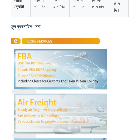
৫-৭
ফ্রেইট
৫-৭ দিন
৫-৭ দিন
৫-৭ দিন
৫-৭ দিন
দিন
মূল ব্যবসায়িক সেবা
বাড়ি
পণ্য
আমাদের সম্পর্কে