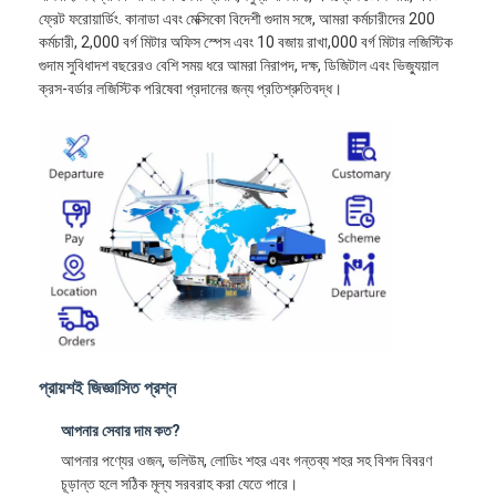
ফ্রেট ফরোয়ার্ডিং. কানাডা এবং মেক্সিকো বিদেশী গুদাম সঙ্গে, আমরা কর্মচারীদের 200
কর্মচারী, 2,000 বর্গ মিটার অফিস স্পেস এবং 10 বজায় রাখা,000 বর্গ মিটার লজিস্টিক
গুদাম সুবিধাদশ বছরেরও বেশি সময় ধরে আমরা নিরাপদ, দক্ষ, ডিজিটাল এবং ভিজ্যুয়াল
ক্রস-বর্ডার লজিস্টিক পরিষেবা প্রদানের জন্য প্রতিশ্রুতিবদ্ধ।
প্রায়শই জিজ্ঞাসিত প্রশ্ন
আপনার সেবার দাম কত?
আপনার পণ্যের ওজন, ভলিউম, লোডিং শহর এবং গন্তব্য শহর সহ বিশদ বিবরণ
চূড়ান্ত হলে সঠিক মূল্য সরবরাহ করা যেতে পারে।