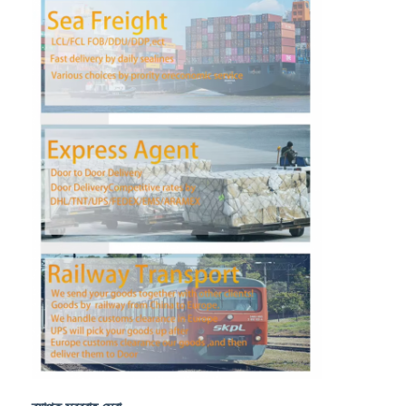
কারখানা ভ্রমণ
মান নিয়ন্ত্রণ
আমাদের সাথে যোগাযোগ করুন
এখন চ্যাট করুন
আন্তর্জাতিক মালবাহী ফরোয়ার্ড
এয়ার ফ্রেট ফরওয়ার্ড
সমুদ্রের মালবাহী
চীন থেকে ডিডিপি শিপিং
এক্সপ্রেস শিপিং