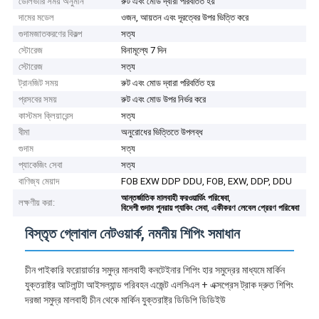
ডেলিভারি সময় অনুমান
রুট এবং মোড দ্বারা পরিবর্তিত হয়
দামের মডেল
ওজন, আয়তন এবং দূরত্বের উপর ভিত্তি করে
গুদামজাতকরণের বিকল্প
সত্য
স্টোরেজ
বিনামূল্যে 7 দিন
স্টোরেজ
সত্য
ট্রানজিট সময়
রুট এবং মোড দ্বারা পরিবর্তিত হয়
প্রসবের সময়
রুট এবং মোড উপর নির্ভর করে
কাস্টমস ক্লিয়ারেন্স
সত্য
বীমা
অনুরোধের ভিত্তিতে উপলব্ধ
গুদাম
সত্য
প্যাকেজিং সেবা
সত্য
বাণিজ্য মেয়াদ
FOB EXW DDP DDU, FOB, EXW, DDP, DDU
,
আন্তর্জাতিক মালবাহী ফরওয়ার্ডিং পরিষেবা
লক্ষণীয় করা:
,
বিদেশী গুদাম পুনরায় প্যাকিং সেবা
একীকরণ লেবেল প্রেরণ পরিষেবা
বিস্তৃত গ্লোবাল নেটওয়ার্ক, নমনীয় শিপিং সমাধান
চীন পাইকারি ফরোয়ার্ডার সমুদ্র মালবাহী কনটেইনার শিপিং হার সমুদ্রের মাধ্যমে মার্কিন
যুক্তরাষ্ট্র আটলান্টা আইসল্যান্ড পরিবহন এজেন্ট এলসিএল + এক্সপ্রেস ট্রাক দ্রুত শিপিং
দরজা সমুদ্র মালবাহী চীন থেকে মার্কিন যুক্তরাষ্ট্র ডিডিপি ডিডিইউ