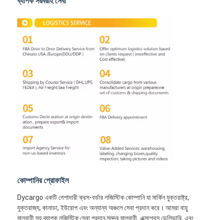
ব্যাপক সরবরাহ সেবা
রেল মালবাহী
আমাজনে পাঠান
ট্রাক মালবাহী
স্টোরেজ সার্ভিস
কোম্পানির প্রোফাইল
Dycargo একটি পেশাদারী ক্রস-বর্ডার লজিস্টিক কোম্পানি যা মার্কিন যুক্তরাষ্ট্র,
যুক্তরাজ্য, কানাডা, ইউরোপ এবং অন্যান্য অঞ্চলে সেবা প্রদান করে। আমরা বায়ু
মালবাহী সহ ব্যাপক লজিস্টিক সেবা প্রদান,সমুদ্র মালবাহী, এক্সপ্রেস ডেলিভারি, এবং