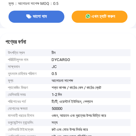
মূল্য：আলোচনা সাপেক্ষ
MOQ：0.5
ভালো দাম
এখন চ্যাট করুন
পণ্যের বর্ণনা
উৎপত্তি স্থল
চীন
পরিচিতিমুলক নাম
DYCARGO
সাক্ষ্যদান
JC
ন্যূনতম চাহিদার পরিমাণ
0.5
মূল্য
আলোচনা সাপেক্ষ
প্যাকেজিং বিবরণ
শক্ত কাগজ / কাঠের কেস / কাঠের ক্রেট
ডেলিভারি সময়
1-2 দিন
পরিশোধের শর্ত
টি/টি, ওয়েস্টার্ন ইউনিয়ন, পেপ্যাল
যোগানের ক্ষমতা
50000
মালবাহী খরচের হিসাব
ওজন, আয়তন এবং দূরত্বের উপর ভিত্তি করে
ডকুমেন্টেশন হ্যান্ডলিং
সত্য
ডেলিভারি টাইমফ্রেম
রুট এবং মোড উপর নির্ভর করে