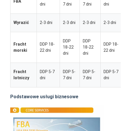
FBA
5
dni
7 dni
7 dni
dni
d
2
Wyrazić
2-3 dni
2-3 dni
2-3 dni
2-3 dni
d
D
DDP
DDP
Fracht
DDP 18-
DDP 18-
1
18-22
18-22
morski
22 dni
22 dni
2
dni
dni
d
D
Fracht
DDP 5-7
DDP 5-
DDP 5-
DDP 5-7
5
lotniczy
dni
7 dni
7 dni
dni
d
Podstawowe usługi biznesowe
Dom
Produkty
O nas