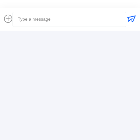
Szczegóły Kontaktu
Mr. Alex
+8617388795117
368-2, Zhiwuyuan Rd., Dzielnica Longgang, Shenzhen
Rozmawiaj teraz.