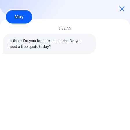
3
0%
gwiazdy
2
May
0%
gwiazdy
1
3:52 AM
0%
gwiazdy
Hi there! I'm your logistics assistant. Do you 
need a free quote today?
Wszystkie recenzje
emin
Pomocny (10w+)
时效快渠道稳定
tagi:
Globalny spedytor
Spedytor Spedycja międzynarodowa
Spedytor logistyczny