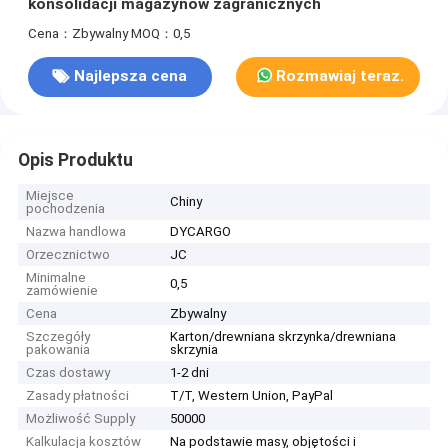
konsolidacji magazynów zagranicznych
Cena：Zbywalny
MOQ：0,5
Najlepsza cena
Rozmawiaj teraz.
Opis Produktu
Miejsce
Chiny
pochodzenia
Nazwa handlowa
DYCARGO
Orzecznictwo
JC
Minimalne
0,5
zamówienie
Cena
Zbywalny
Szczegóły
Karton/drewniana skrzynka/drewniana
pakowania
skrzynia
Czas dostawy
1-2 dni
Zasady płatności
T/T, Western Union, PayPal
Możliwość Supply
50000
Kalkulacja kosztów
Na podstawie masy, objętości i