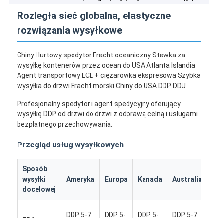
Rozległa sieć globalna, elastyczne
rozwiązania wysyłkowe
Chiny Hurtowy spedytor Fracht oceaniczny Stawka za
wysyłkę kontenerów przez ocean do USA Atlanta Islandia
Agent transportowy LCL + ciężarówka ekspresowa Szybka
wysyłka do drzwi Fracht morski Chiny do USA DDP DDU
Profesjonalny spedytor i agent spedycyjny oferujący
wysyłkę DDP od drzwi do drzwi z odprawą celną i usługami
bezpłatnego przechowywania.
Przegląd usług wysyłkowych
Sposób
I
wysyłki
Ameryka
Europa
Kanada
Australia
k
docelowej
D
DDP 5-7
DDP 5-
DDP 5-
DDP 5-7