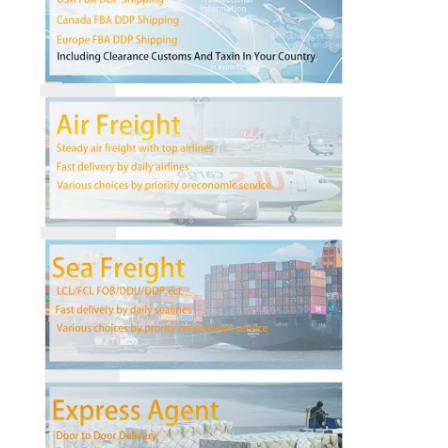
Wycieczka po fabryce
Kontrola jakości
Skontaktuj się z nami
Rozmawiaj teraz.
Spedycja Międzynarodowa
Spedycja lotnicza
Fracht morski
Dostawa DDP z Chin
ekspresowa WYSYŁKA