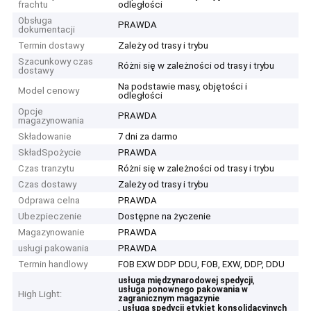
frachtu
odległości
Obsługa
PRAWDA
dokumentacji
Termin dostawy
Zależy od trasy i trybu
Szacunkowy czas
Różni się w zależności od trasy i trybu
dostawy
Na podstawie masy, objętości i
Model cenowy
odległości
Opcje
PRAWDA
magazynowania
Składowanie
7 dni za darmo
SkładSpożycie
PRAWDA
Czas tranzytu
Różni się w zależności od trasy i trybu
Czas dostawy
Zależy od trasy i trybu
Odprawa celna
PRAWDA
Ubezpieczenie
Dostępne na życzenie
Magazynowanie
PRAWDA
usługi pakowania
PRAWDA
Termin handlowy
FOB EXW DDP DDU, FOB, EXW, DDP, DDU
,
usługa międzynarodowej spedycji
usługa ponownego pakowania w
High Light:
zagranicznym magazynie
,
usługa spedycji etykiet konsolidacyjnych