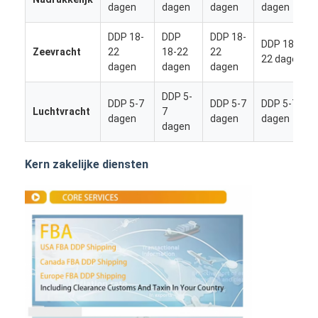
dagen
dagen
dagen
dagen
DDP 18-
DDP
DDP 18-
DDP 18-
Zeevracht
22
18-22
22
22 dagen
dagen
dagen
dagen
DDP 5-
DDP 5-7
DDP 5-7
DDP 5-7
Luchtvracht
7
dagen
dagen
dagen
dagen
Kern zakelijke diensten
Thuis
Producten
Over ons