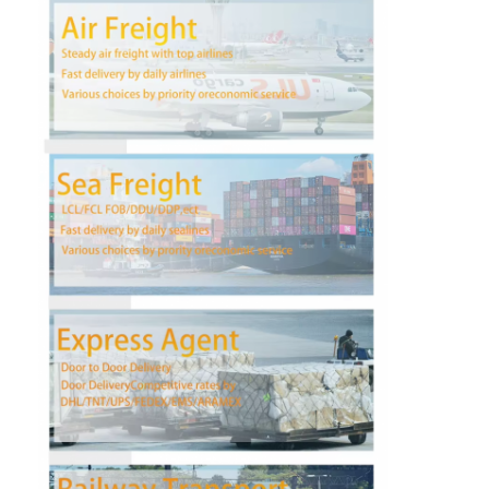
Fabrieksreis
Kwaliteitscontrole
Contacteer ons
Praatje Nu
Internationale Voorwaartse Vracht
Voorwaartse luchtvracht
zeevracht
DDP-verzending uit China
druk het verschepen uit