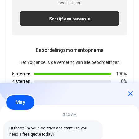
leverancier
Schrijf een recensie
Beoordelingsmomentopname
Het volgende is de verdeling van alle beoordelingen
5 sterren
100%
4 sterren
0%
3 sterren
0%
2 sterren
0%
May
1 sterren
0%
5:13 AM
Alle recensies
Hi there! I'm your logistics assistant. Do you 
need a free quote today?