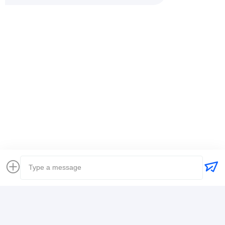
emin
Het is nuttig. (10w+)
时效快渠道稳定
Markeringen:
Wereldwijde expediteur
vrachtvervoerder het internationale verschepen
Logistiek expediteur
Contactgegevens