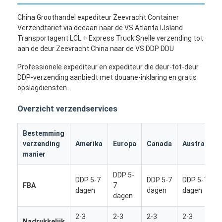
China Groothandel expediteur Zeevracht Container
Verzendtarief via oceaan naar de VS Atlanta IJsland
Transportagent LCL + Express Truck Snelle verzending tot
aan de deur Zeevracht China naar de VS DDP DDU
Professionele expediteur en expediteur die deur-tot-deur
DDP-verzending aanbiedt met douane-inklaring en gratis
opslagdiensten.
Overzicht verzendservices
Bestemming
verzending
Amerika
Europa
Canada
Australië
manier
DDP 5-
DDP 5-7
DDP 5-7
DDP 5-7
FBA
7
dagen
dagen
dagen
dagen
2-3
2-3
2-3
2-3
Nadrukkelijk