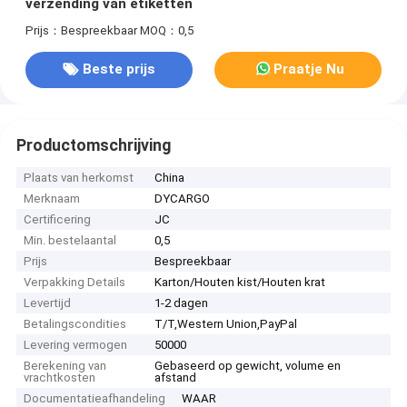
verzending van etiketten
Prijs：Bespreekbaar
MOQ：0,5
Beste prijs
Praatje Nu
Productomschrijving
Plaats van herkomst
China
Merknaam
DYCARGO
Certificering
JC
Min. bestelaantal
0,5
Prijs
Bespreekbaar
Verpakking Details
Karton/Houten kist/Houten krat
Levertijd
1-2 dagen
Betalingscondities
T/T,Western Union,PayPal
Levering vermogen
50000
Berekening van
Gebaseerd op gewicht, volume en
vrachtkosten
afstand
Documentatieafhandeling
WAAR