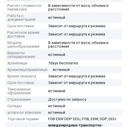
Расчет стоимости
В зависимости от веса, объема и
перевозки
расстояния
Работа с
истинный
документацией
Срок поставки
Зависит от маршрута и режима
Расчетное время
Зависит от маршрута и режима
доставки
Модель
В зависимости от веса, объема и
ценообразования
расстояния
Варианты
истинный
складирования
Хранилище
7days бесплатно
ХранилищеХранилище
истинный
Время транзита
Зависит от маршрута и режима
Срок поставки
Зависит от маршрута и режима
Таможенное
истинный
оформление
Страхование
Доступно по запросу
Склады
истинный
услуги по упаковке
истинный
Торговый термин
FOB EXW DDP DDU, FOB, EXW, DDP, DDU
международные транспортно-