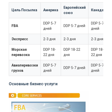
Европейский
Цель Посылка
Америка
Канада
А
союз
DDP 5-7
DDP 5-7
D
FBA
DDP 5-7 дней
дней
дней
д
Экспресс
2-3 дня
2-3 дня
2-3 дня
2
Морская
DDP 18-
DDP 18-22
DDP 18-
D
перевозка
22 дня
дня
22 дня
д
Авиаперевозки
DDP 5-7
DDP 5-7
D
DDP 5-7 дней
грузов
дней
дней
д
Главная страница
Основные бизнес-услуги
Продукция
О Компании