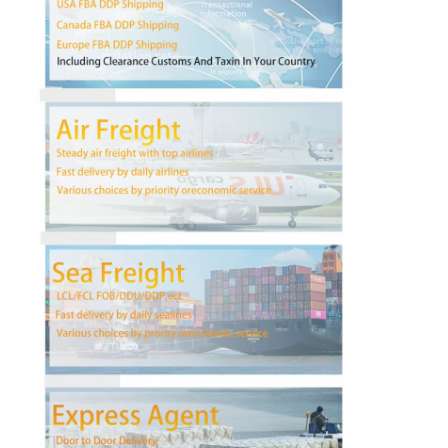
Наша фабрика
контроль качества
контактные данные
Побеседуйте теперь
Международная перевозка передняя
Перевозимый самолетами груз передний
Морские перевозки
ДДП доставка из Китая
срочная доставка