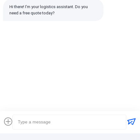
Hi there! I'm your logistics assistant. Do you 
need a free quote today?
emin
Полезно (10w+)
时效快渠道稳定
Бирки:
Глобальный экспедитор
доставка товароотправителя перевозки международная
Логистический экспедитор