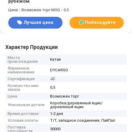
рубежом
Цена：Возможен торг
MOQ：0,5
Лучшая цена
Побеседуйте
теперь
Характер Продукции
Место
Китай
происхождения
Фирменное
DYCARGO
наименование
Сертификация
JC
Количество мин
0,5
заказа
Цена
Возможен торг
Коробка/деревянный ящик/
Упаковывая детали
деревянный ящик
Время доставки
1-2 дня
Условия оплаты
Т/Т, западное соединение, ПайПал
Поставка
50000
способности