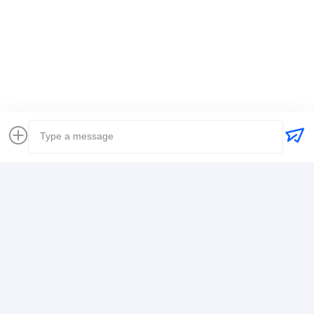
แท็ก:
ผู้ส่งของทั่วโลก
ส่งสัมภาระ การขนส่งทางเรือระหว่างประเทศ
เจ้าหน้าที่ขนส่งสินค้าโลจิสติก
รายละเอียดการติดต่อ
Mr. Alex
+8617388795117
368-2, ถนน Zhiwuyuan, เขต Longgang, เซินเจิ้น