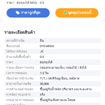
ราคา：ต่อรองได้
MOQ：0.5
ราคาถูกที่สุด
พูดคุยกันตอนนี้
รายละเอียดสินค้า
สถานที่กำเนิด
จีน
ชื่อแบรนด์
DYCARGO
ได้รับการรับรอง
JC
จำนวนสั่งซื้อขั้นต่ำ
0.5
ราคา
ต่อรองได้
รายละเอียดการบรรจุ
กล่องกระดาษแข็ง / กล่องไม้ / ลังไม้
เวลาการส่งมอบ
1-2 วัน
เงื่อนไขการชำระเงิน
T/T, เวสเทิร์นยูเนี่ยน, เพย์พาล
สามารถในการผลิต
50,000
การคำนวณค่าขนส่ง
ขึ้นอยู่กับน้ำหนัก ปริมาตร และระยะทาง
การจัดการเอกสาร
จริง
กรอบเวลาการส่งมอบ
ขึ้นอยู่กับเส้นทางและโหมด