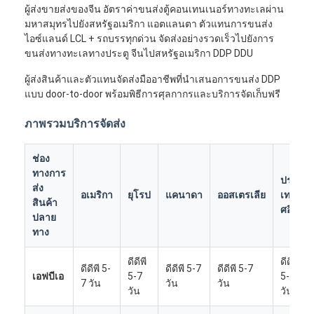
ผู้ส่งขายส่งของจีน อัตราค่าขนส่งตู้คอนเทนเนอร์ทางทะเลผ่าน
มหาสมุทรไปยังสหรัฐอเมริกา แอตแลนตา ตัวแทนการขนส่ง
ไอซ์แลนด์ LCL + รถบรรทุกด่วน จัดส่งอย่างรวดเร็วไปยังการ
ขนส่งทางทะเลทางประตู จีนไปสหรัฐอเมริกา DDP DDU
ผู้ส่งสินค้าและตัวแทนจัดส่งมืออาชีพที่นำเสนอการขนส่ง DDP
แบบ door-to-door พร้อมพิธีการศุลกากรและบริการจัดเก็บฟรี
ภาพรวมบริการจัดส่ง
ช่อง
ทางการ
ประ
ส่ง
อเมริกา
ยุโรป
แคนาดา
ออสเตรเลีย
เท
สินค้า
ศอื่นๆ
ปลาย
ทาง
ดีดีพี
ดีดีพี
ดีดีพี 5-
ดีดีพี 5-7
ดีดีพี 5-7
เอฟบีเอ
5-7
5-7
7 วัน
วัน
วัน
วัน
วัน