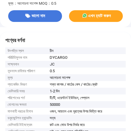
মূল্য：আলোচনা সাপেক্ষ
MOQ：0.5
ভালো দাম
এখন চ্যাট করুন
পণ্যের বর্ণনা
উৎপত্তি স্থল
চীন
পরিচিতিমুলক নাম
DYCARGO
সাক্ষ্যদান
JC
ন্যূনতম চাহিদার পরিমাণ
0.5
মূল্য
আলোচনা সাপেক্ষ
প্যাকেজিং বিবরণ
শক্ত কাগজ / কাঠের কেস / কাঠের ক্রেট
ডেলিভারি সময়
1-2 দিন
পরিশোধের শর্ত
টি/টি, ওয়েস্টার্ন ইউনিয়ন, পেপ্যাল
যোগানের ক্ষমতা
50000
মালবাহী খরচের হিসাব
ওজন, আয়তন এবং দূরত্বের উপর ভিত্তি করে
ডকুমেন্টেশন হ্যান্ডলিং
সত্য
ডেলিভারি টাইমফ্রেম
রুট এবং মোড উপর নির্ভর করে