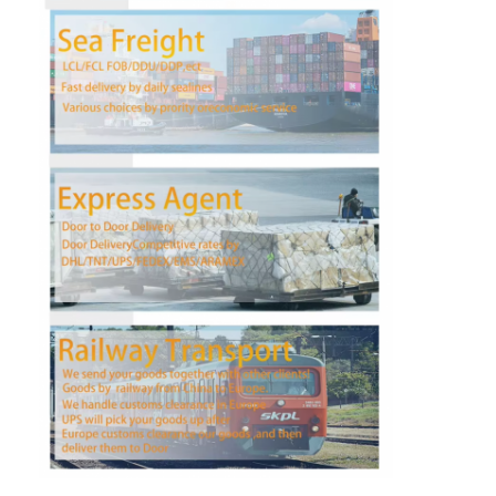
কারখানা ভ্রমণ
মান নিয়ন্ত্রণ
আমাদের সাথে যোগাযোগ করুন
এখন চ্যাট করুন
আন্তর্জাতিক মালবাহী ফরোয়ার্ড
এয়ার ফ্রেট ফরওয়ার্ড
সমুদ্রের মালবাহী
চীন থেকে ডিডিপি শিপিং
এক্সপ্রেস শিপিং