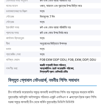
ডেলিভারি সময় অনুমান
রুট এবং মোড দ্বারা পরিবর্তিত হয়
দামের মডেল
ওজন, আয়তন এবং দূরত্বের উপর ভিত্তি করে
গুদামজাতকরণের বিকল্প
সত্য
স্টোরেজ
বিনামূল্যে 7 দিন
স্টোরেজ
সত্য
ট্রানজিট সময়
রুট এবং মোড দ্বারা পরিবর্তিত হয়
প্রসবের সময়
রুট এবং মোড উপর নির্ভর করে
কাস্টমস ক্লিয়ারেন্স
সত্য
বীমা
অনুরোধের ভিত্তিতে উপলব্ধ
গুদাম
সত্য
প্যাকেজিং সেবা
সত্য
বাণিজ্য মেয়াদ
FOB EXW DDP DDU, FOB, EXW, DDP, DDU
,
জরুরী পণ্যবাহী বিমান পরিবহন
লক্ষণীয় করা:
,
আন্তর্জাতিক ফ্রেট ফরোয়ার্ডিং পরিষেবা
বিশ্বব্যাপী দ্রুত ডেলিভারি চার্টার
বিস্তৃত গ্লোবাল নেটওয়ার্ক, নমনীয় শিপিং সমাধান
চীন পাইকারি ফরোয়ার্ডার সমুদ্র মালবাহী কনটেইনার শিপিং হার সমুদ্রের মাধ্যমে মার্কিন
যুক্তরাষ্ট্র আটলান্টা আইসল্যান্ড পরিবহন এজেন্ট এলসিএল + এক্সপ্রেস ট্রাক দ্রুত শিপিং
দরজা সমুদ্র মালবাহী চীন থেকে মার্কিন যুক্তরাষ্ট্র ডিডিপি ডিডিইউ