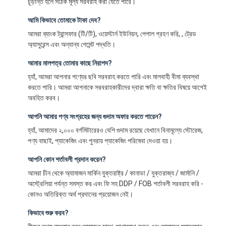
চূড়ান্ত হলে সঠিক মূল্য সরবরাহ করা যেতে পারে।
আমি কিভাবে তোমাকে টাকা দেব?
আমরা ব্যাংক ট্রান্সফার (টি/টি), ওয়েস্টার্ন ইউনিয়ন, পেপাল গ্রহণ করি, , ট্রেড
অ্যাসুরেন্স এবং অন্যান্য পেমেন্ট পদ্ধতি।
আমার মালপত্র তোমার কাছে নিরাপদ?
হ্যাঁ, আমরা আপনার পণ্যের ছবি সরবরাহ করতে পারি এবং মালবাহী বীমা ব্যবস্থা
করতে পারি। আমরা আপনাকে সরবরাহকারীদের দ্বারা ক্ষতি বা ক্ষতির বিষয়ে আগেই
অবহিত করব।
আপনি আমার পণ্য সংগ্রহের জন্য গুদাম অফার করতে পারেন?
হ্যাঁ, আমাদের ২,০০০ বর্গমিটারেরও বেশি গুদাম রয়েছে যেখানে বিনামূল্যে স্টোরেজ,
পণ্য বাছাই, প্যাকেজিং এবং পুনরায় প্যাকেজিং পরিষেবা দেওয়া হয়।
আপনি কোন শর্তাবলী প্রদান করেন?
আমরা চীন থেকে অ্যামাজন মার্কিন যুক্তরাষ্ট্র / কানাডা / যুক্তরাজ্য / জার্মানি /
অস্ট্রেলিয়া পর্যন্ত সমস্ত কর এবং ফি সহ DDP / FOB শর্তাবলী সরবরাহ করি -
কোনও অতিরিক্ত অর্থ প্রদানের প্রয়োজন নেই।
কিভাবে শুরু করব?