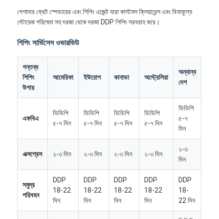
পেশাদার ফ্রেট স্পেডারের এবং শিপিং এজেন্ট যারা কাস্টমস ক্লিয়ারেন্স এবং বিনামূল্যে
স্টোরেজ পরিষেবা সহ দরজা থেকে দরজা DDP শিপিং সরবরাহ করে।
শিপিং সার্ভিসেস ওভারভিউ
গন্তব্য
অন্যান্য
শিপিং
আমেরিকা
ইউরোপ
কানাডা
অস্ট্রেলিয়া
দেশ
উপায়
ডিডিপি
ডিডিপি
ডিডিপি
ডিডিপি
ডিডিপি
এফবিএ
৫-৭
৫-৭ দিন
৫-৭ দিন
৫-৭ দিন
৫-৭ দিন
দিন
২-৩
এক্সপ্রেস
২-৩ দিন
২-৩ দিন
২-৩ দিন
২-৩ দিন
দিন
DDP
DDP
DDP
DDP
DDP
সমুদ্র
18-22
18-22
18-22
18-22
18-
পরিবহন
দিন
দিন
দিন
দিন
22 দিন