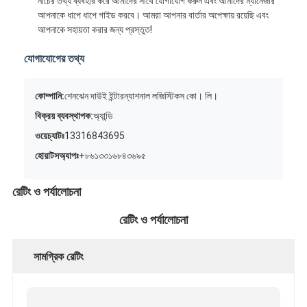
নীচের তথ্য ব্যবহার করে আমাদের সাথে যোগাযোগ করুন এবং আমাদের ম্যানেজার
আপনাকে ধাপে ধাপে গাইড করবে। আমরা আপনার বার্তার অপেক্ষায় রয়েছি এবং
আপনাকে সহায়তা করার জন্য প্রস্তুত!
যোগাযোগের তথ্য
কোম্পানি:
শেনঝেন দাউই ইন্টারন্যাশনাল লজিস্টিকস কো। লি।
বিক্রয় ব্যবস্থাপক:
অ্যান্ডি
ওয়েচ্যাটঃ
13316843695
হোয়াটসঅ্যাপঃ
+৮৬১৩৩১৬৮৪৩৬৯৫
রেটিং ও পর্যালোচনা
রেটিং ও পর্যালোচনা
সামগ্রিক রেটিং